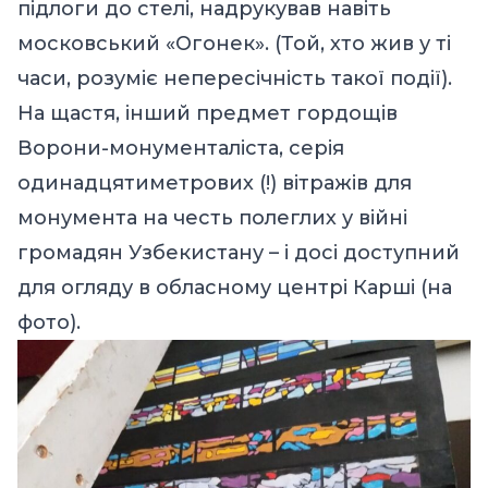
підлоги до стелі, надрукував навіть
московський «Огонек». (Той, хто жив у ті
часи, розуміє непересічність такої події).
На щастя, інший предмет гордощів
Ворони-монументаліста, серія
одинадцятиметрових (!) вітражів для
монумента на честь полеглих у війні
громадян Узбекистану – і досі доступний
для огляду в обласному центрі Карші (на
фото).