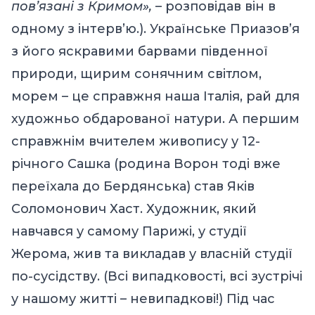
пов’язані з Кримом»,
– розповідав він в
одному з інтерв’ю.). Українське Приазов’я
з його яскравими барвами південної
природи, щирим сонячним світлом,
морем – це справжня наша Італія, рай для
художньо обдарованої натури. А першим
справжнім вчителем живопису у 12-
річного Сашка (родина Ворон тоді вже
переїхала до Бердянська) став Яків
Соломонович Хаст. Художник, який
навчався у самому Парижі, у студії
Жерома, жив та викладав у власній студії
по-сусідству. (Всі випадковості, всі зустрічі
у нашому житті – невипадкові!) Під час