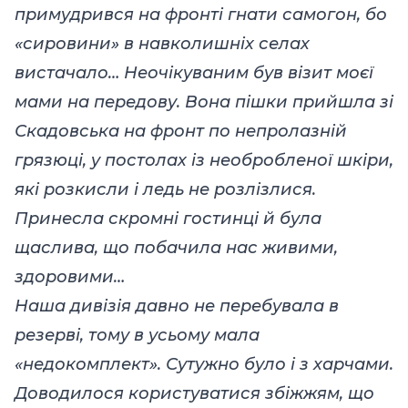
примудрився на фронті гнати самогон, бо
«сировини» в навколишніх селах
вистачало… Неочікуваним був візит моєї
мами на передову. Вона пішки прийшла зі
Скадовська на фронт по непролазній
грязюці, у постолах із необробленої шкіри,
які розкисли і ледь не розлізлися.
Принесла скромні гостинці й була
щаслива, що побачила нас живими,
здоровими…
Наша дивізія давно не перебувала в
резерві, тому в усьому мала
«недокомплект». Сутужно було і з харчами.
Доводилося користуватися збіжжям, що