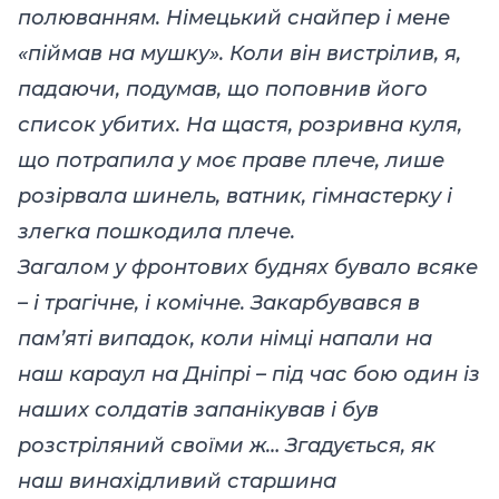
полюванням. Німецький снайпер і мене
«піймав на мушку». Коли він вистрілив, я,
падаючи, подумав, що поповнив його
список убитих. На щастя, розривна куля,
що потрапила у моє праве плече, лише
розірвала шинель, ватник, гімнастерку і
злегка пошкодила плече.
Загалом у фронтових буднях бувало всяке
– і трагічне, і комічне. Закарбувався в
пам’яті випадок, коли німці напали на
наш караул на Дніпрі – під час бою один із
наших солдатів запанікував і був
розстріляний своїми ж… Згадується, як
наш винахідливий старшина