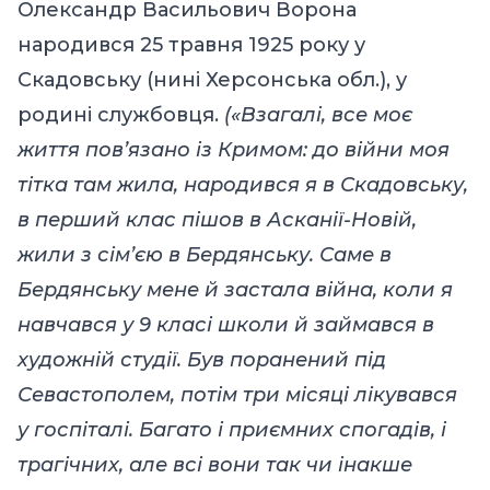
Олександр Васильович Ворона
народився 25 травня 1925 року у
Скадовську (нині Херсонська обл.), у
родині службовця.
(«Взагалі, все моє
життя пов’язано із Кримом: до війни моя
тітка там жила, народився я в Скадовську,
в перший клас пішов в Асканії-Новій,
жили з сім’єю в Бердянську. Саме в
Бердянську мене й застала війна, коли я
навчався у 9 класі школи й займався в
художній студії. Був поранений під
Севастополем, потім три місяці лікувався
у госпіталі. Багато і приємних спогадів, і
трагічних, але всі вони так чи інакше