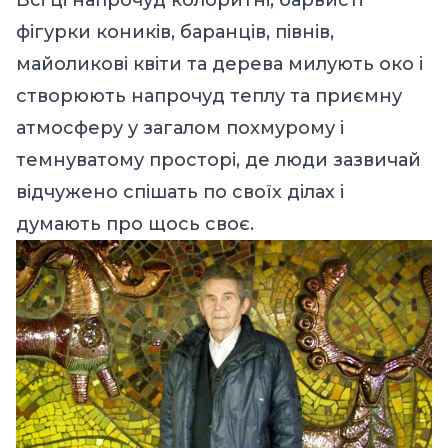
Всі ці напрочуд колоритні, барвисті
фігурки коників, баранців, півнів,
майоликові квіти та дерева милують око і
створюють напрочуд теплу та приємну
атмосферу у загалом похмурому і
темнуватому просторі, де люди зазвичай
відчужено спішать по своїх ділах і
думають про щось своє.