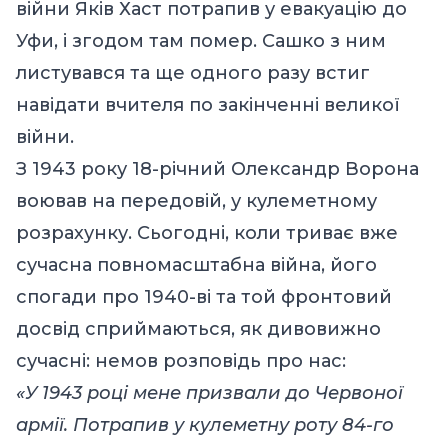
війни Яків Хаст потрапив у евакуацію до
Уфи, і згодом там помер. Сашко з ним
листувався та ще одного разу встиг
навідати вчителя по закінченні великої
війни.
З 1943 року 18-річний Олександр Ворона
воював на передовій, у кулеметному
розрахунку. Сьогодні, коли триває вже
сучасна повномасштабна війна, його
спогади про 1940-ві та той фронтовий
досвід сприймаються, як дивовижно
сучасні: немов розповідь про нас:
«У 1943 році мене призвали до Червоної
армії. Потрапив у кулеметну роту 84-го