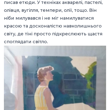
писав етюди. У техніках акварелі, пастелі,
олівця, вугілля, темпери, олії, тощо. Він
ніби милувався і не міг намилуватися
красою та досконалістю навколишнього
світу, де тіні просто підкреслюють щастя
споглядати світло.