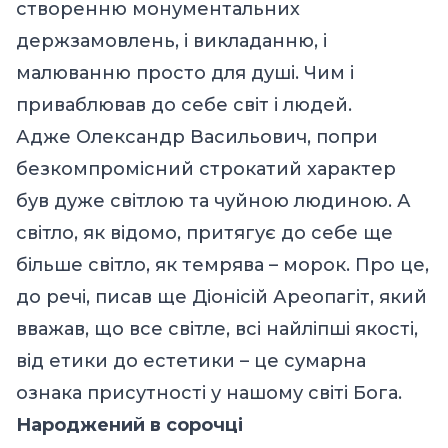
створенню монументальних
держзамовлень, і викладанню, і
малюванню просто для душі. Чим і
приваблював до себе світ і людей.
Адже Олександр Васильович, попри
безкомпромісний строкатий характер
був дуже світлою та чуйною людиною. А
світло, як відомо, притягує до себе ще
більше світло, як темрява – морок. Про це,
до речі, писав ще Діонісій Ареопагіт, який
вважав, що все світле, всі найліпші якості,
від етики до естетики – це сумарна
ознака присутності у нашому світі Бога.
Народжений в сорочці