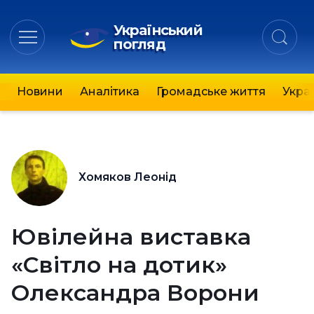
Український
погляд
Новини
Аналітика
Громадське життя
Украї
Хомяков Леонід
Ювілейна виставка
«Світло на дотик»
Олександра Ворони