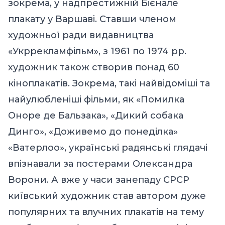
зокрема, у надпрестижній Бієнале
плакату у Варшаві. Ставши членом
художньої ради видавництва
«Укррекламфільм», з 1961 по 1974 рр.
художник також створив понад 60
кіноплакатів. Зокрема, такі найвідоміші та
найулюбленіші фільми, як «Помилка
Оноре де Бальзака», «Дикий собака
Динго», «Доживемо до понеділка»
«Ватерлоо», українські радянські глядачі
впізнавали за постерами Олександра
Ворони. А вже у часи занепаду СРСР
київський художник став автором дуже
популярних та влучних плакатів на тему