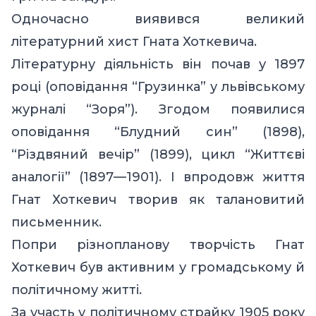
Одночасно виявився великий
літературний хист Гната Хоткевича.
Літературну діяльність він почав у 1897
році (оповідання “Грузинка” у львівському
журналі “Зоря”). Згодом появилися
оповідання “Блудний син” (1898),
“Різдвяний вечір” (1899), цикл “Життєві
аналогії” (1897—1901). І впродовж життя
Гнат Хоткевич творив як талановитий
письменник.
Попри різнопланову творчість Гнат
Хоткевич був активним у громадському й
політичному житті.
За участь у політичному страйку 1905 року