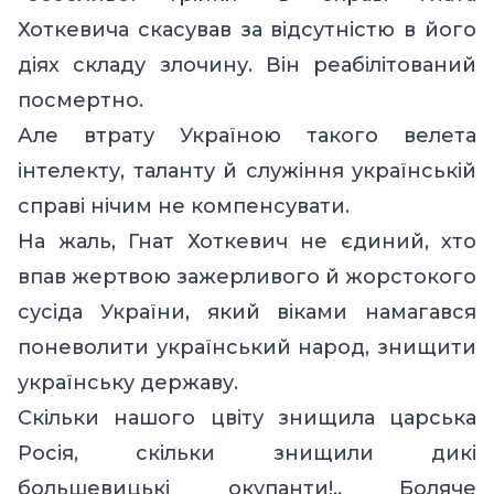
Хоткевича скасував за відсутністю в його
діях складу злочину. Він реабілітований
посмертно.
Але втрату Україною такого велета
інтелекту, таланту й служіння українській
справі нічим не компенсувати.
На жаль, Гнат Хоткевич не єдиний, хто
впав жертвою зажерливого й жорстокого
сусіда України, який віками намагався
поневолити український народ, знищити
українську державу.
Скільки нашого цвіту знищила царська
Росія, скільки знищили дикі
большевицькі окупанти!.. Боляче