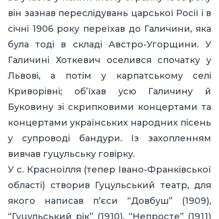
він зазнав переслідувань царської Росії і в
січні 1906 року переїхав до Галичини, яка
була тоді в складі Австро-Угорщини. У
Галичині Хоткевич оселився спочатку у
Львові, а потім у карпатському селі
Криворівні; об’їхав усю Галичину й
Буковину зі скрипковими концертами та
концертами українських народних пісень
у супроводі бандури. Із захопленням
вивчав гуцульську говірку.
У с. Красноїлля (тепер Івано-Франківської
області) створив Гуцульський театр, для
якого написав п’єси “Довбуш” (1909),
“Гуцульський рік” (1910), “Непросте” (1911)