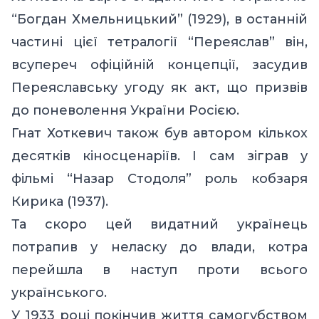
“Богдан Хмельницький” (1929), в останній
частині цієї тетралогії “Переяслав” він,
всупереч офіційній концепції, засудив
Переяславську угоду як акт, що призвів
до поневолення України Росією.
Гнат Хоткевич також був автором кількох
десятків кіносценаріїв. І сам зіграв у
фільмі “Назар Стодоля” роль кобзаря
Кирика (1937).
Та скоро цей видатний українець
потрапив у неласку до влади, котра
перейшла в наступ проти всього
українського.
У 1933 році покінчив життя самогубством