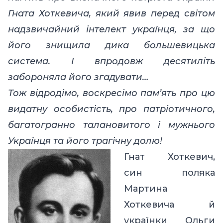
Гната Хоткевича, який явив перед світом
надзвичайний інтелект українця, за що
його знищила дика большевицька
система. І впродовж десятиліть
забороняла його згадувати…
Тож відродімо, воскресімо пам’ять про цю
видатну особистість, про патріотичного,
багатогранно талановитого і мужнього
Українця та його трагічну долю!
Гнат Хоткевич,
син поляка
Мартина
Хоткевича й
українки Ольги