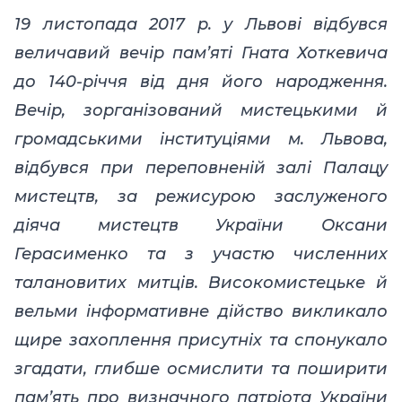
19 листопада 2017 р. у Львові відбувся
величавий вечір пам’яті Гната Хоткевича
до 140-річчя від дня його народження.
Вечір, зорганізований мистецькими й
громадськими інституціями м. Львова,
відбувся при переповненій залі Палацу
мистецтв, за режисурою заслуженого
діяча мистецтв України Оксани
Герасименко та з участю численних
талановитих митців. Високомистецьке й
вельми інформативне дійство викликало
щире захоплення присутніх та спонукало
згадати, глибше осмислити та поширити
пам’ять про визначного патріота України