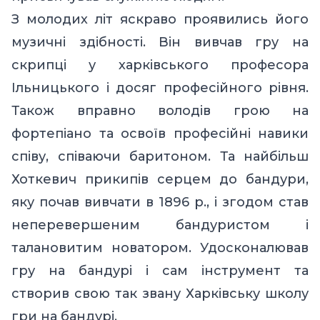
З молодих літ яскраво проявились його
музичні здібності. Він вивчав гру на
скрипці у харківського професора
Ільницького і досяг професійного рівня.
Також вправно володів грою на
фортепіано та освоїв професійні навики
співу, співаючи баритоном. Та найбільш
Хоткевич прикипів серцем до бандури,
яку почав вивчати в 1896 р., і згодом став
неперевершеним бандуристом і
талановитим новатором. Удосконалював
гру на бандурі і сам інструмент та
створив свою так звану Харківську школу
гри на бандурі.