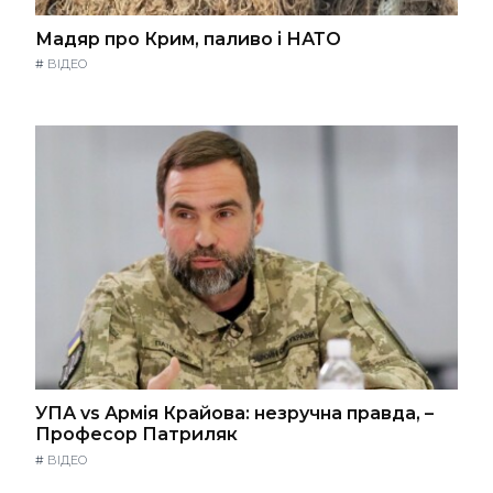
Мадяр про Крим, паливо і НАТО
#
ВІДЕО
УПА vs Армія Крайова: незручна правда, –
Професор Патриляк
#
ВІДЕО