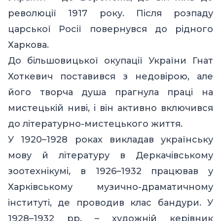
революції 1917 року. Після розпаду
царської Росії повернувся до рідного
Харкова.
До більшовицької окупації України Гнат
Хоткевич поставився з недовірою, але
його творча душа прагнула праці на
мистецькій ниві, і він активно включився
до літературно-мистецького життя.
У 1920–1928 роках викладав українську
мову й літературу в Деркачівському
зоотехнікумі, в 1926–1932 працював у
Харківському музично-драматичному
інституті, де проводив клас бандури. У
1928–1932 рр. – художній керівник