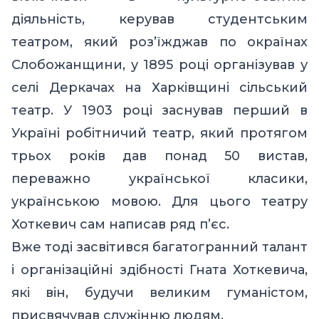
діяльність, керував студентським
театром, який роз’їжджав по окраїнах
Слобожанщини, у 1895 році організував у
селі Деркачах на Харківщині сільський
театр. У 1903 році заснував перший в
Україні робітничий театр, який протягом
трьох років дав понад 50 вистав,
переважно української класики,
українською мовою. Для цього театру
Хоткевич сам написав ряд п’єс.
Вже тоді засвітився багатогранний талант
і організаційні здібності Гната Хоткевича,
які він, будучи великим гуманістом,
присвячував служінню людям.