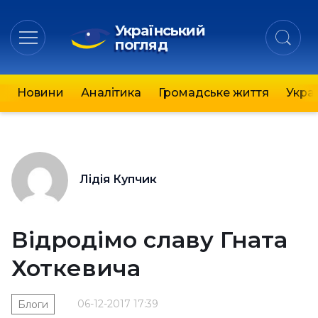
Український
погляд
Новини
Аналітика
Громадське життя
Украї
Лідія Купчик
Відродімо славу Гната
Хоткевича
06-12-2017 17:39
Блоги