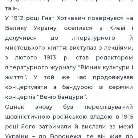
та ін.
У 1912 pоці Гнат Хоткевич повернувся на
Велику Україну, оселився в Києві і
долучився до літературного й
мистецького життя: виступав з лекціями,
з лютого 1913 р. став редактором
літературного журналу “Вісник культури і
життя”. У той же час продовжував
концертувати з бандурою із серіями
концертів “Вечір бандури”.
Однак знову був переслідуваний
шовіністичною російською владою, в 1915
році його затримали й вислали за межі
України – до Воронежа, де він жив до