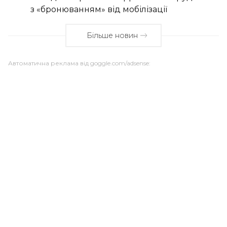
з «бронюванням» від мобілізації
Більше новин
Автоматична реклама від goggle.com/adsense: