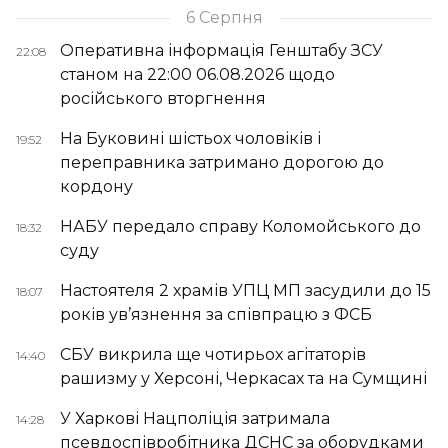
6 Серпня
Оперативна інформація Генштабу ЗСУ
22:08
станом на 22:00 06.08.2026 щодо
російського вторгнення
На Буковині шістьох чоловіків і
19:52
переправника затримано дорогою до
кордону
НАБУ передало справу Коломойського до
18:32
суду
Настоятеля 2 храмів УПЦ МП засудили до 15
18:07
років ув’язнення за співпрацю з ФСБ
СБУ викрила ще чотирьох агітаторів
14:40
рашизму у Херсоні, Черкасах та на Сумщині
У Харкові Нацполіція затримала
14:28
псевдоспівробітника ДСНС за оборудками