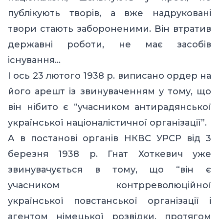
публікують творів, а вже надруковані
твори стають забороненими. Він втратив
державні роботи, не має засобів
існування…
І ось 23 лютого 1938 p. виписано ордер на
його арешт із звинуваченням у тому, що
він нібито є “учасником антирадянської
української націоналістичної організації”.
А в постанові органів НКВС УРСР від 3
березня 1938 p. Гнат Хоткевич уже
звинувачується в тому, що “він є
учасником контрреволюційної
української повстанської організації і
агентом німецької розвідки, протягом