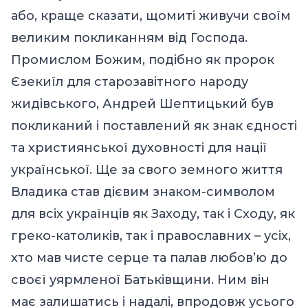
або, краще сказати, щомиті живучи своїм
великим покликанням від Господа.
Промислом Божим, подібно як пророк
Єзекиїл для старозавітного народу
жидівського, Андрей Шептицький був
покликаний і поставлений як знак єдності
та християнської духовності для нації
української. Ще за свого земного життя
Владика став дієвим знаком-символом
для всіх українців як Заходу, так і Сходу, як
греко-католиків, так і православних – усіх,
хто мав чисте серце та палав любов’ю до
своєї уярмленої Батьківщини. Ним він
має залишатись і надалі, впродовж усього