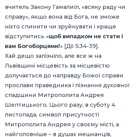
вчитель Закону Гамалиїл, «всяку раду чи
справу», якщо вона від Бога, не зможе
ніхто спинити чи зруйнувати і краще
відступитись «
щоб випадком не стати і
вам Богоборцями!
» [Дії 5:34-39].
Хай дещо запізніло, але все ж на
Львівщині місцевість за місцевістю
долучається до направду Божої справи
прослави праведника і пізнання духовної
спадщини Митрополита Андрея
Шептицького. Цього разу, в суботу 4
листопада, символ присутності
Митрополита Андрея у своєму місті, а
найголовніше – в душах мешканців,