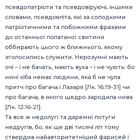
псевдопатріоти та псевдовіруючі, іншими
словами, псевдоеліта, які за солодкими
патріотичними та побожними фразами
до останньої полатаної свитини
оббирають цього ж ближнього, якому
зголосились служити. Нерозумні мають
очі – і не бачать, мають вуха – і не чують: бо
нині хіба немає людини, яка б не чула
притч про багача і Лазаря [Лк. 16:19-31] чи
про багача, в якого щедро зародила нива
[Лк. 12:16-21].
Та все ж недолугі та даремні потуги
недругів, бо, як ще дві тисячі літ тому
ствердив найавторитетніший фарисей і