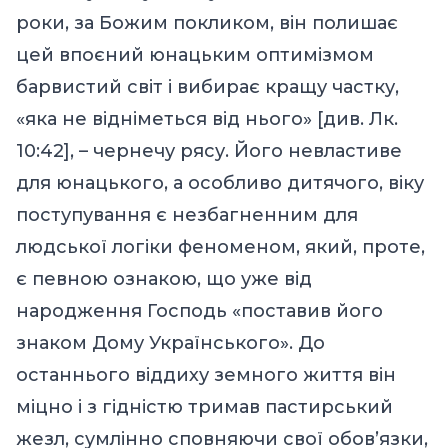
роки, за Божим покликом, він полишає
цей впоєний юнацьким оптимізмом
барвистий світ і вибирає кращу частку,
«яка не відніметься від нього» [див. Лк.
10:42], – чернечу рясу. Його невластиве
для юнацького, а особливо дитячого, віку
поступування є незбагненним для
людської логіки феноменом, який, проте,
є певною ознакою, що уже від
народження Господь «поставив його
знаком Дому Українського». До
останнього віддиху земного життя він
міцно і з гідністю тримав пастирський
жезл, сумлінно сповняючи свої обов’язки,