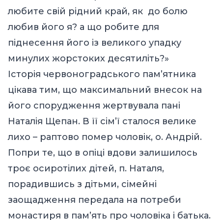
любите свій рідний край, як до болю
любив його я? а що робите для
піднесення його із великого упадку
минулих жорстоких десятиліть?»
Історія червоноградського пам’ятника
цікава тим, що максимальний внесок на
його спорудження жертвувала пані
Наталія Щепан. В її сім’ї сталося велике
лихо – раптово помер чоловік, о. Андрій.
Попри те, що в опіці вдови залишилось
троє осиротілих дітей, п. Наталя,
порадившись з дітьми, сімейні
заощадження передала на потреби
монастиря в пам’ять про чоловіка і батька.