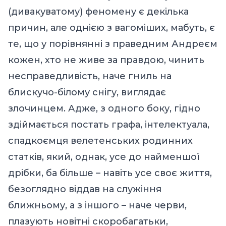
(дивакуватому) феномену є декілька
причин, але однією з вагоміших, мабуть, є
те, що у порівнянні з праведним Андреєм
кожен, хто не живе за правдою, чинить
несправедливість, наче гниль на
блискучо-білому снігу, виглядає
злочинцем. Адже, з одного боку, гідно
здіймається постать графа, інтелектуала,
спадкоємця велетенських родинних
статків, який, однак, усе до найменшої
дрібки, ба більше – навіть усе своє життя,
безоглядно віддав на служіння
ближньому, а з іншого – наче черви,
плазують новітні скоробагатьки,