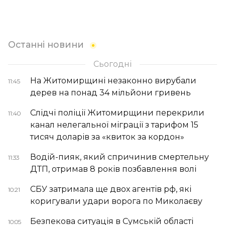
Останні новини
Сьогодні
На Житомирщині незаконно вирубали
11:45
дерев на понад 34 мільйони гривень
Слідчі поліції Житомирщини перекрили
11:40
канал нелегальної міграції з тарифом 15
тисяч доларів за «квиток за кордон»
Водій-пияк, який спричинив смертельну
11:33
ДТП, отримав 8 років позбавлення волі
СБУ затримала ще двох агентів рф, які
10:21
коригували удари ворога по Миколаєву
Безпекова ситуація в Сумській області
10:05