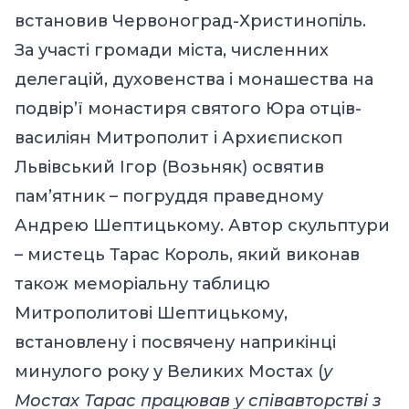
встановив Червоноград-Христинопіль.
За участі громади міста, численних
делегацій, духовенства і монашества на
подвір’ї монастиря святого Юра отців-
василіян Митрополит і Архиєпископ
Львівський Ігор (Возьняк) освятив
пам’ятник – погруддя праведному
Андрею Шептицькому. Автор скульптури
– мистець Тарас Король, який виконав
також меморіальну таблицю
Митрополитові Шептицькому,
встановлену і посвячену наприкінці
минулого року у Великих Мостах (
у
Мостах Тарас працював у співавторстві з