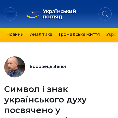
Український
погляд
Новини
Аналітика
Громадське життя
Украї
Боровець Зенон
Символ і знак
українського духу
посвячено у