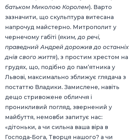
батьком Миколою Королем
). Варто
зазначити, що скульптура витесана
напрочуд майстерно. Митрополит у
чернечому габіті (
яким, до речі,
праведний Андрей дорожив до останніх
днів свого життя
), з простим хрестом на
грудях, що, подібно до пам’ятника у
Львові, максимально зближує глядача з
постаттю Владики. Замислене, навіть
дещо стривожене обличчя і
проникливий погляд, звернений у
майбуття, немовби запитує нас:
«дітоньки, а чи сильна ваша віра в
Господа-Бога, Творця нашого? а чи