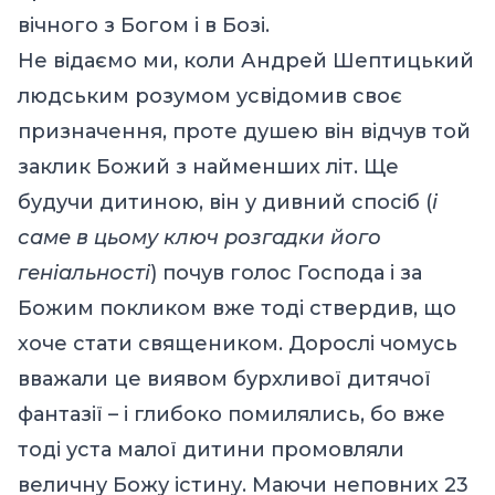
вічного з Богом і в Бозі.
Не відаємо ми, коли Андрей Шептицький
людським розумом усвідомив своє
призначення, проте душею він відчув той
заклик Божий з найменших літ. Ще
будучи дитиною, він у дивний спосіб (
і
саме в цьому ключ розгадки його
геніальності
) почув голос Господа і за
Божим покликом вже тоді ствердив, що
хоче стати священиком. Дорослі чомусь
вважали це виявом бурхливої дитячої
фантазії – і глибоко помилялись, бо вже
тоді уста малої дитини промовляли
величну Божу істину. Маючи неповних 23