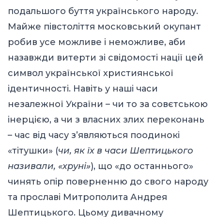
подальшого буття українського народу.
Майже півстоліття московський окупант
робив усе можливе і неможливе, аби
назавжди витерти зі свідомості нації цей
символ української християнської
ідентичності. Навіть у наші часи
незалежної України – чи то за совєтською
інерцією, а чи з власних злих переконань
– час від часу з’являються поодинокі
«тітушки» (
чи, як їх в часи Шептицького
називали, «хруні»
), що «до останнього»
чинять опір поверненню до свого народу
та прославі Митрополита Андрея
Шептицького. Цьому дивачному