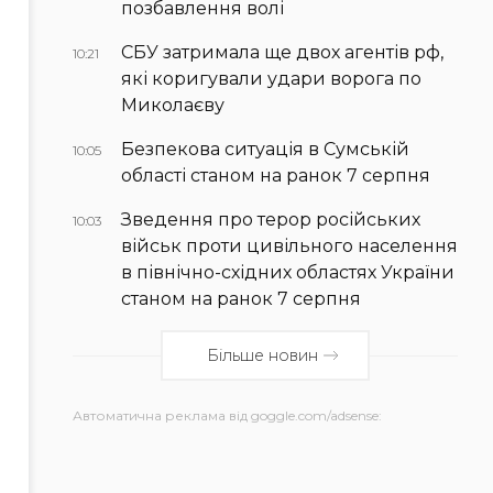
позбавлення волі
СБУ затримала ще двох агентів рф,
10:21
які коригували удари ворога по
Миколаєву
Безпекова ситуація в Сумській
10:05
області станом на ранок 7 серпня
Зведення про терор російських
10:03
військ проти цивільного населення
в північно-східних областях України
станом на ранок 7 серпня
Більше новин
Автоматична реклама від goggle.com/adsense: