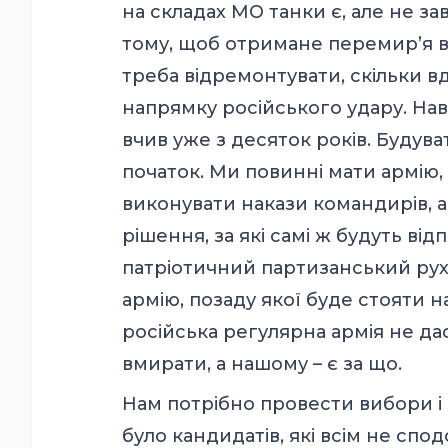
на складах МО танки є, але не з
тому, щоб отримане перемир’я в
треба відремонтувати, скільки вд
напрямку російського удару. Нав
вчив уже з десяток років. Будуват
початок. Ми повинні мати армію, 
виконувати накази командирів, 
рішення, за які самі ж будуть в
патріотичний партизанський ру
армію, позаду якої буде стояти на
російська регулярна армія не дас
вмирати, а нашому – є за що.
Нам потрібно провести вибори і 
було кандидатів, які всім не спод