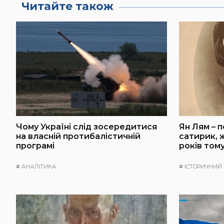
Читайте також
Чому Україні слід зосередитися
Ян Лям – 
на власній протибалістичній
сатирик, ж
програмі
років тому
#
АНАЛІТИКА
#
ІСТОРИЧНИЙ