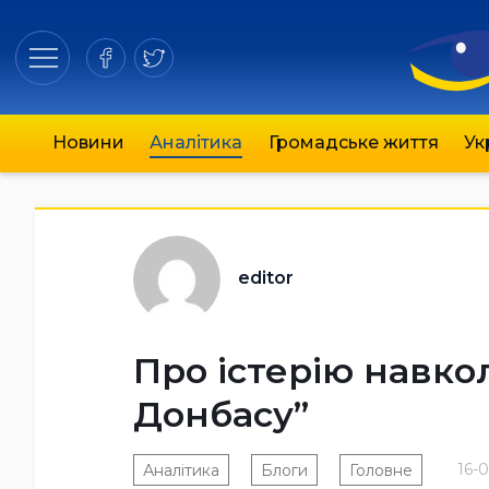
Новини
Аналітика
Громадське життя
Ук
editor
Про істерію навко
Донбасу”
16-0
Аналітика
Блоги
Головне