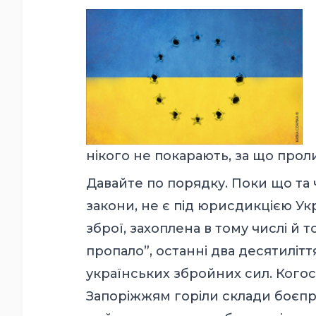
нікого не покарають, за що прол
Давайте по порядку. Поки що та 
закони, не є під юрисдикцією Ук
зброї, захоплена в тому числі й т
пропало”, останні два десятиліт
українських збройних сил. Когось
Запоріжжям горіли склади боєпр