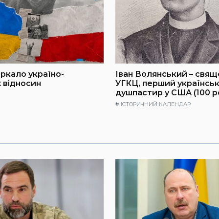
ркало україно-
Іван Волянський – свя
 відносин
УГКЦ, перший українсь
душпастир у США (100 р
#
ІСТОРИЧНИЙ КАЛЕНДАР