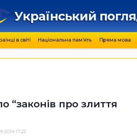
Український погл
раїнці в світі
Національна пам’ять
Пряма мова
ло “законів про злиття
9-2014 17:22