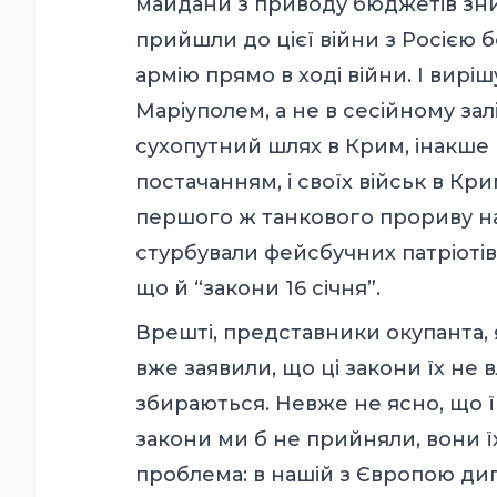
майдани з приводу бюджетів зни
прийшли до цієї війни з Росією бе
армію прямо в ході війни. І виріш
Маріуполем, а не в сесійному зал
сухопутний шлях в Крим, інакше 
постачанням, і своїх військ в Кри
першого ж танкового прориву на 
стурбували фейсбучних патріотів
що й “закони 16 січня”.
Врешті, представники окупанта, 
вже заявили, що ці закони їх не 
збираються. Невже не ясно, що їм 
закони ми б не прийняли, вони ї
проблема: в нашій з Європою дип