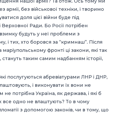
щення нашої армії? Та отож. Ось тому ми
з армії, без військової техніки, і творимо
уватися доля цієї війни буде під
і Верховної Ради. Бо Росії потрібен
взимку будуть у неї проблеми з
му, і тих, хто боровся за “кримнаш”. Після
маріупольському фронті ці закони, які так
, стануть таким самим надбанням історії,
які послугуються абревіатурами ЛНР і ДНР,
влаштовують, і виконувати їх вони не
не потрібна Україна, як держава, і які б
х все одно не влаштують? То в чому
ломатії з допомогою законів, чи в тому, що