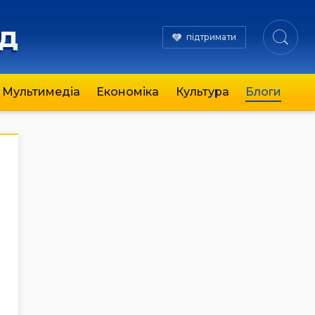
яд
підтримати
Мультимедіа
Економіка
Культура
Блоги