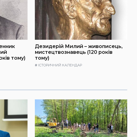
щенник
Дезидерій Милий – живописець,
кий
мистецтвознавець (120 років
оків тому)
тому)
#
ІСТОРИЧНИЙ КАЛЕНДАР