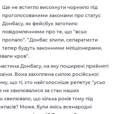
Ще не встигло висохнути чорнило під
проголосованими законами про статус
Донбасу, як фейсбук затопило
повідомленнями про те, що “всьо
пропало”. “Донбас злили, сепаратисти
тепер будуть законними міліціонерами,
ивали кров”.
частина Донбасу, на яку поширені прийняті
раїни. Вона захоплена силою російської
ому, що ті, хто найголосніше репетує “усьо
тя не хвилювалися за стан наших
 хвилювало, що кілька років тому під
ипасів? Може, були якісь всенародні