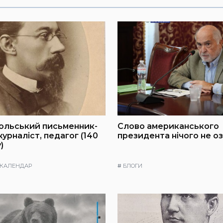
польський письменник-
Слово американського
урналіст, педагог (140
президента нічого не о
)
 КАЛЕНДАР
#
БЛОГИ