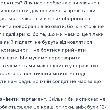
аводяться? Для нас проблема є виключно в
икористати для посилення армії: танки
асться, і закопати в лініях оборони на
чити новобранців воювати, бо їх ніхто ж не
и далі армію, бо те, що ми маємо, це тільки
в якій підлеглі не будуть відмовлятися
а командири – не боятися приймати
ідповідати. Ми мусимо перетворити
х з елементами махновщини у справжню
род, а не політичний мітинг – і тоді
ть нам ради. Бо їхній солдат не має за що
змінити парламент. Скільки би в списках не
обаються, але це кращі списки, аніж були 12-