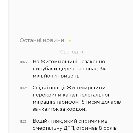
Останні новини
Сьогодні
На Житомирщині незаконно
11:45
вирубали дерев на понад 34
мільйони гривень
Слідчі поліції Житомирщини
11:40
перекрили канал нелегальної
міграції з тарифом 15 тисяч доларів
за «квиток за кордон»
Водій-пияк, який спричинив
11:33
смертельну ДТП, отримав 8 років