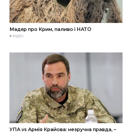
Мадяр про Крим, паливо і НАТО
#
ВІДЕО
УПА vs Армія Крайова: незручна правда, –