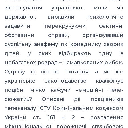
застосування української мови як
державної, вирішили психологічно
задавити, перекручуючи фактичні
обставини справи, організувавши
суспільну анафему як кривднику хворих
дітей, у яких відбирають одну із
небагатьох розрад – намальованих рибок.
Одразу ж постає питання: а як же
українське законодавство кваліфікує
подібні м’яко кажучи «емоційні теле-
сюжети»? Описані дії працівників
телеканалу ICTV Кримінальним кодексом
України ст.. 161 ч. 2 – розпалення
міжнаціональної ворожнечі службовою