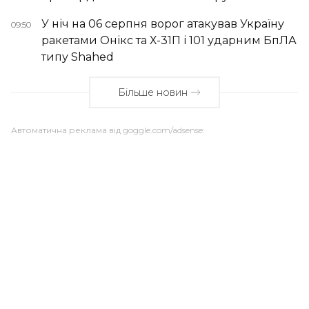
У ніч на 06 серпня ворог атакував Україну
09:50
ракетами Онікс та Х-31П і 101 ударним БпЛА
типу Shahed
Більше новин
Автоматична реклама від goggle.com/adsense: