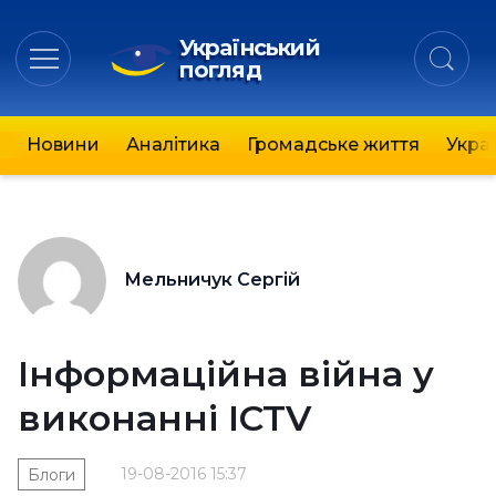
Український
погляд
Новини
Аналітика
Громадське життя
Украї
Мельничук Сергій
Інформаційна війна у
виконанні ICTV
19-08-2016 15:37
Блоги