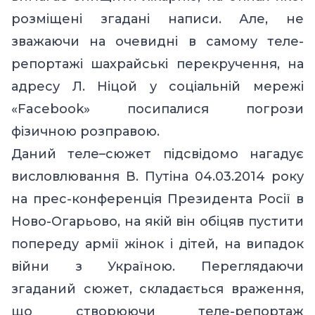
розміщені згадані написи. Але, не
зважаючи на очевидні в самому теле-
репортажі шахрайські перекручення, на
адресу Л. Ніцой у соціальній мережі
«
Facebook
» посипалися погрози
фізичною розправою.
Даний теле
–
сюжет підсвідомо нагадує
висловлювання В. Путіна 04.03.2014 року
на прес-конференція Президента Росії в
Ново-Огарьово, на якій він обіцяв пустити
попереду армії жінок і дітей, на випадок
війни з Україною. Переглядаючи
згаданий сюжет, складається враження,
що створюючи теле-репортаж