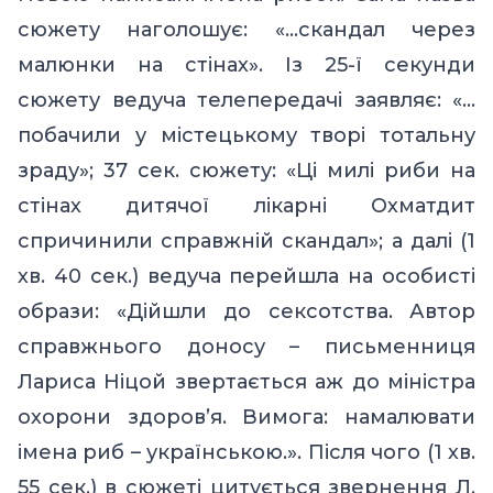
сюжету наголошує: «…скандал через
малюнки на стінах». Із 25-ї секунди
сюжету ведуча телепередачі заявляє: «…
побачили у містецькому творі тотальну
зраду»; 37 сек. сюжету: «Ці милі риби на
стінах дитячої лікарні Охматдит
спричинили справжній скандал»; а далі (1
хв. 40 сек.) ведуча перейшла на особисті
образи: «Дійшли до сексотства. Автор
справжнього доносу – письменниця
Лариса Ніцой звертається аж до міністра
охорони здоров’я. Вимога: намалювати
імена риб – українською.». Після чого (1 хв.
55 сек.) в сюжеті цитується звернення Л.