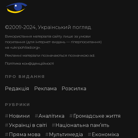
©2009-2024, Український погляд.
Використання матеріалів сайту лише за умови
посилання (для інтернет-видань — гіперпосилання)
на «ukrpohliad.org».
Рекламні матеріали позначаються позначкою ad.
Політика конфіденційності
ПРО ВИДАННЯ
Редакція
Реклама
Розсилка
РУБРИКИ
Новини
Аналітика
Громадське життя
Українці в світі
Національна пам’ять
Пряма мова
Мультимедіа
Економіка