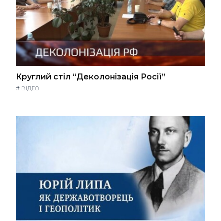
Круглий стіл “Деколонізація Росії”
#
ВІДЕО