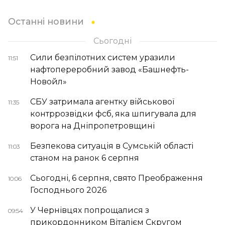
Останні новини
Сьогодні
Сили безпілотних систем уразили
11:51
нафтопереробний завод «Башнефть-
Новойл»
СБУ затримала агентку військової
11:35
контррозвідки фсб, яка шпигувала для
ворога на Дніпропетровщині
Безпекова ситуація в Сумській області
11:03
станом на ранок 6 серпня
Сьогодні, 6 серпня, свято Преображення
10:06
Господнього 2026
У Чернівцях попрощалися з
09:54
прикордонником Віталієм Скругом