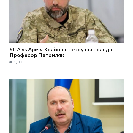
УПА vs Армія Крайова: незручна правда, –
Професор Патриляк
#
ВІДЕО