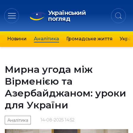
Український
погляд
Новини
Аналітика
Громадське життя
Украї
Мирна угода між
Вірменією та
Азербайджаном: уроки
для України
14-08-2025 14:52
Аналітика