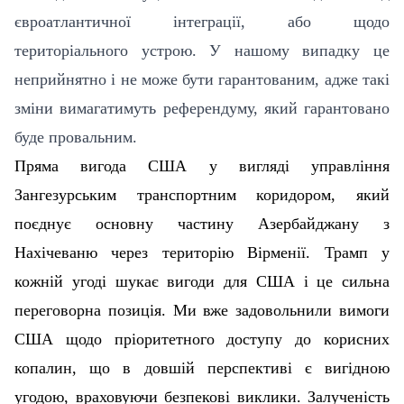
євроатлантичної інтеграції, або щодо
територіального устрою. У нашому випадку це
неприйнятно і не може бути гарантованим, адже такі
зміни вимагатимуть референдуму, який гарантовано
буде провальним.
Пряма вигода США у вигляді управління
Зангезурським транспортним коридором, який
поєднує основну частину Азербайджану з
Нахічеваню через територію Вірменії. Трамп у
кожній угоді шукає вигоди для США і це сильна
переговорна позиція. Ми вже задовольнили вимоги
США щодо пріоритетного доступу до корисних
копалин, що в довшій перспективі є вигідною
угодою, враховуючи безпекові виклики. Залученість