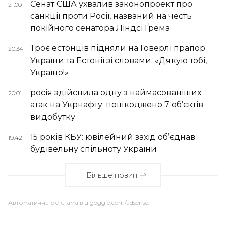
Сенат США ухвалив законопроект про
21:00
санкції проти Росії, названий на честь
покійного сенатора Ліндсі Ґрема
Троє естонців підняли на Говерлі прапор
20:34
України та Естонії зі словами: «Дякую тобі,
Україно!»
росія здійснила одну з наймасованіших
20:01
атак на Укрнафту: пошкоджено 7 об’єктів
видобутку
15 років КБУ: ювілейний захід об’єднав
19:42
будівельну спільноту України
Більше новин
Автоматична реклама від goggle.com/adsense: