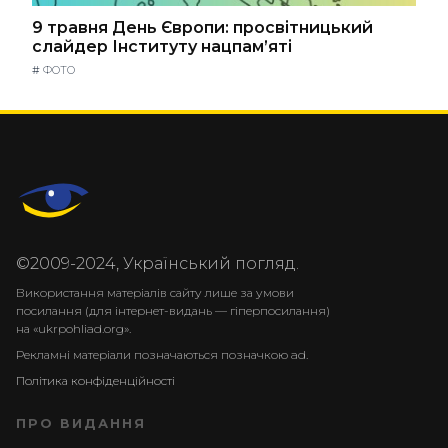
9 травня День Європи: просвітницький
слайдер Інституту нацпам’яті
#
ФОТО
©2009-2024, Український погляд.
Використання матеріалів сайту лише за умови
посилання (для інтернет-видань — гіперпосилання)
на «ukrpohliad.org».
Рекламні матеріали позначаються позначкою ad.
Політика конфіденційності
ПРО ВИДАННЯ