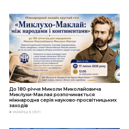
До 180-річчя Миколи Миколайовича
Миклухи-Маклая розпочинається
міжнародна серія науково-просвітницьких
заходів
#
УКРАЇНЦІ В СВІТІ