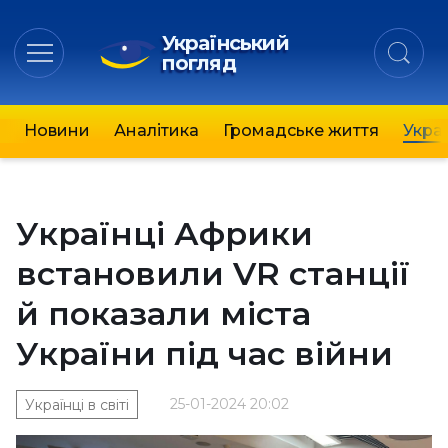
Український
погляд
Новини
Аналітика
Громадське життя
Украї
Українці Африки
встановили VR станції
й показали міста
України під час війни
25-01-2024 20:02
Українці в світі