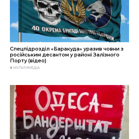
Спецпідрозділ «Баракуда» уразив човни з
російським десантом у районі Залізного
Порту (відео)
#
МУЛЬТИМЕДІА