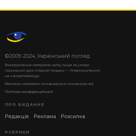
©2009-2024, Український погляд.
Використання матеріалів сайту лише за умови
посилання (для інтернет-видань — гіперпосилання)
на «ukrpohliad.org».
Рекламні матеріали позначаються позначкою ad.
Політика конфіденційності
ПРО ВИДАННЯ
Редакція
Реклама
Розсилка
РУБРИКИ