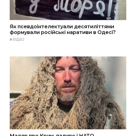
Як псевдоінтелектуали десятиліттями
формували російські наративи в Одесі?
#
ВІДЕО
Мадяр про Крим, паливо і НАТО