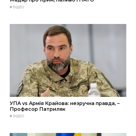
#
ВІДЕО
УПА vs Армія Крайова: незручна правда, –
Професор Патриляк
#
ВІДЕО