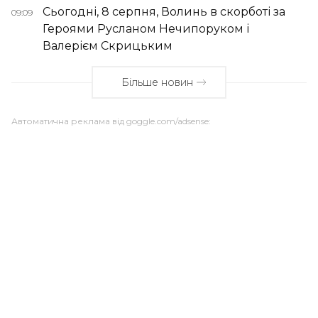
Сьогодні, 8 серпня, Волинь в скорботі за
09:09
Героями Русланом Нечипоруком і
Валерієм Скрицьким
Більше новин
Автоматична реклама від goggle.com/adsense: