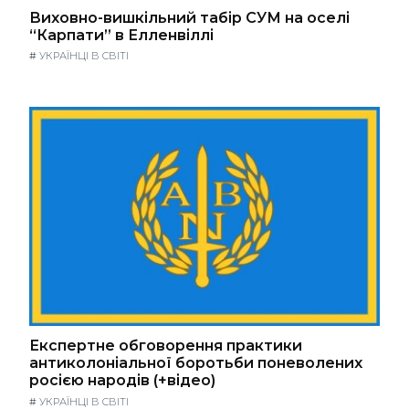
Виховно-вишкільний табір СУМ на оселі
“Карпати” в Елленвіллі
#
УКРАЇНЦІ В СВІТІ
Експертне обговорення практики
антиколоніальної боротьби поневолених
росією народів (+відео)
#
УКРАЇНЦІ В СВІТІ