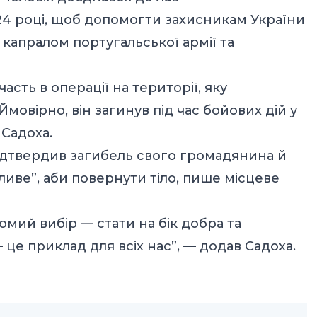
24 році, щоб допомогти захисникам України
ув капралом португальської армії та
асть в операції на території, яку
Ймовірно, він загинув під час бойових дій у
 Садоха.
ідтвердив загибель свого громадянина й
иве”, аби повернути тіло,
пише
місцеве
мий вибір — стати на бік добра та
 це приклад для всіх нас”, — додав Садоха.