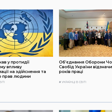
ав у протидії
Об’єднання Оборони Ч
му впливу
Свобід України відзнач
ації на здійснення та
років праці
ю прав людини
ВІТІ
#
УКРАЇНЦІ В СВІТІ