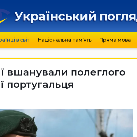
Український погл
раїнці в світі
Національна пам’ять
Пряма мова
ії вшанували полеглого
ії португальця