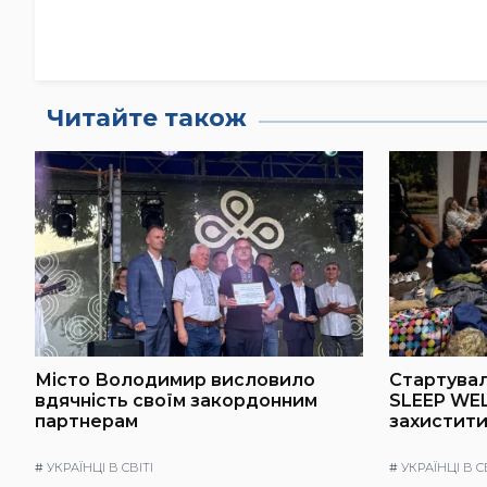
Читайте також
Місто Володимир висловило
Стартувал
вдячність своїм закордонним
SLEEP WEL
партнерам
захистити
#
УКРАЇНЦІ В СВІТІ
#
УКРАЇНЦІ В С