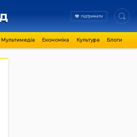
яд
підтримати
Мультимедіа
Економіка
Культура
Блоги