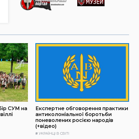
бір СУМ на
Експертне обговорення практики
віллі
антиколоніальної боротьби
поневолених росією народів
(+відео)
#
УКРАЇНЦІ В СВІТІ