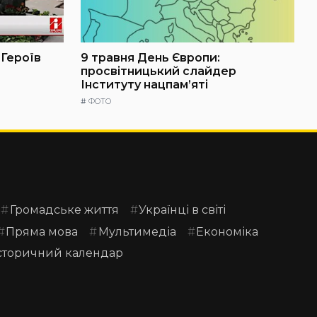
 Героїв
9 травня День Європи:
просвітницький слайдер
Інституту нацпам’яті
#
ФОТО
Громадське життя
Українці в світі
Пряма мова
Мультимедіа
Економіка
сторичний календар