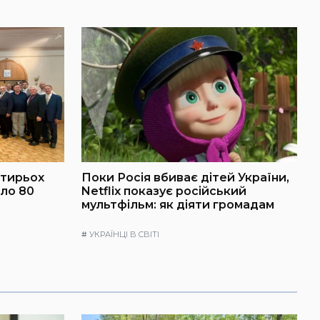
отирьох
Поки Росія вбиває дітей України,
ило 80
Netflix показує російський
мультфільм: як діяти громадам
#
УКРАЇНЦІ В СВІТІ