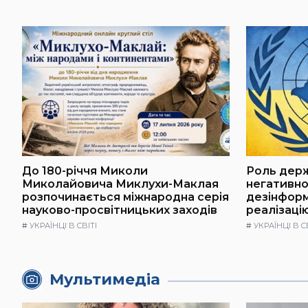
До 180-річчя Миколи
Роль держ
Миколайовича Миклухи-Маклая
негативно
розпочинається міжнародна серія
дезінформ
науково-просвітницьких заходів
реалізаці
#
УКРАЇНЦІ В СВІТІ
#
УКРАЇНЦІ В С
Мультимедіа