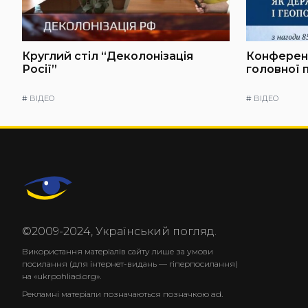
Круглий стіл “Деколонізація
Конференц
Росії”
головної 
#
ВІДЕО
#
ВІДЕО
©2009-2024, Український погляд.
Використання матеріалів сайту лише за умови
посилання (для інтернет-видань — гіперпосилання)
на «ukrpohliad.org».
Рекламні матеріали позначаються позначкою ad.