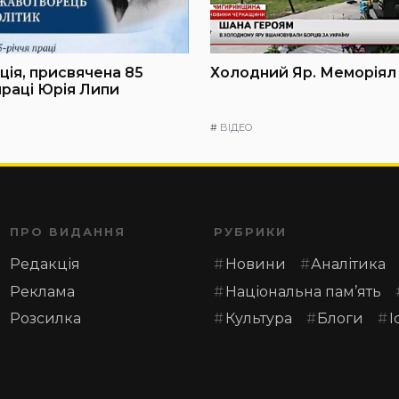
ія, присвячена 85
Холодний Яр. Меморіял
праці Юрія Липи
#
ВІДЕО
ПРО ВИДАННЯ
РУБРИКИ
Редакція
Новини
Аналітика
Реклама
Національна пам’ять
Розсилка
Культура
Блоги
І