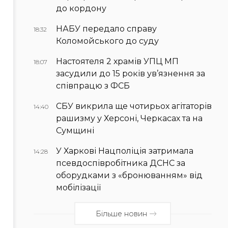
до кордону
НАБУ передало справу
18:32
Коломойського до суду
Настоятеля 2 храмів УПЦ МП
18:07
засудили до 15 років ув’язнення за
співпрацю з ФСБ
СБУ викрила ще чотирьох агітаторів
14:40
рашизму у Херсоні, Черкасах та на
Сумщині
У Харкові Нацполіція затримала
14:28
псевдоспівробітника ДСНС за
оборудками з «бронюванням» від
мобілізації
Більше новин