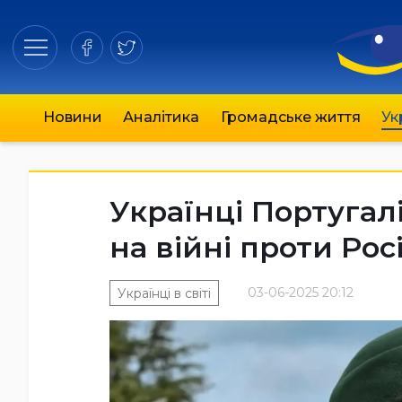
Новини
Аналітика
Громадське життя
Ук
Українці Португал
на війні проти Рос
03-06-2025 20:12
Українці в світі