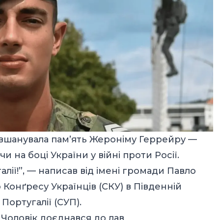
ї вшанувала пам’ять Жероніму Геррейру —
 на боці України у війні проти Росії.
лії!”, —
написав
від імені громади Павло
 Конґресу Українців (СКУ) в Південній
 Португалії (СУП).
 Чоловік доєднався до лав