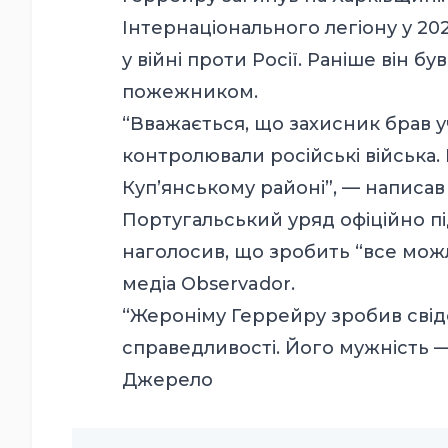
Інтернаціонального легіону у 20
у війні проти Росії. Раніше він б
пожежником.
“Вважається, що захисник брав уч
контролювали російські війська. 
Куп’янському районі”, — написав
Португальський уряд офіційно п
наголосив, що зробить “все можл
медіа Observador.
“Жероніму Геррейру зробив свідо
справедливості. Його мужність —
Джерело