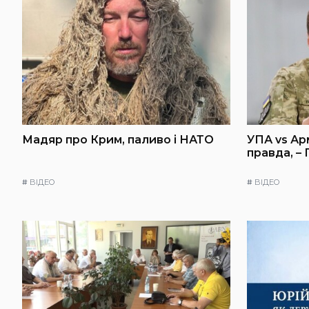
Мадяр про Крим, паливо і НАТО
УПА vs Ар
правда, –
#
ВІДЕО
#
ВІДЕО