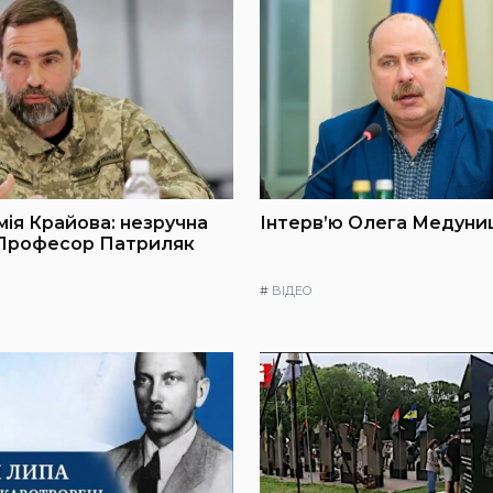
мія Крайова: незручна
Інтерв’ю Олега Медуниц
 Професор Патриляк
#
ВІДЕО