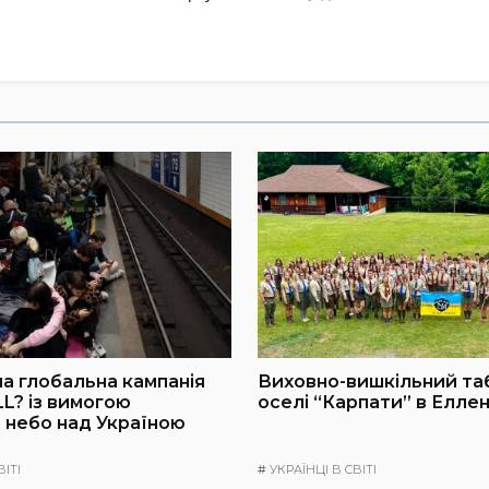
а глобальна кампанія
Виховно-вишкільний та
L? із вимогою
оселі “Карпати” в Еллен
 небо над Україною
ВІТІ
#
УКРАЇНЦІ В СВІТІ