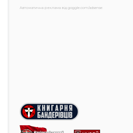
Автоматична реклама від goggle.com/adsense: