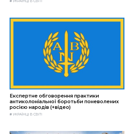
#
УКРАЇНЦІ В СВІТІ
Експертне обговорення практики
антиколоніальної боротьби поневолених
росією народів (+відео)
#
УКРАЇНЦІ В СВІТІ