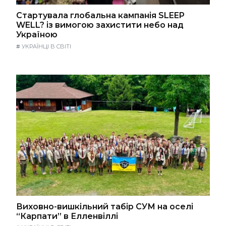
Стартувала глобальна кампанія SLEEP
WELL? із вимогою захистити небо над
Україною
#
УКРАЇНЦІ В СВІТІ
Виховно-вишкільний табір СУМ на оселі
“Карпати” в Елленвіллі