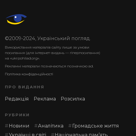
©2009-2024, Український погляд.
Використання матеріалів сайту лише за умови
посилання (для інтернет-видань — гіперпосилання)
на «ukrpohliad.org».
Рекламні матеріали позначаються позначкою ad.
Політика конфіденційності
ПРО ВИДАННЯ
Редакція
Реклама
Розсилка
РУБРИКИ
Новини
Аналітика
Громадське життя
Українці в світі
Національна пам’ять