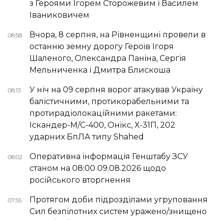
з Героями Ігорем Сторожевим і Василем
Іваниковичем
Вчора, 8 серпня, на Рівненщині провели в
08:58
останню земну дорогу Героїв Ігоря
Шаленого, Олександра Паніна, Сергія
Мельниченка і Дмитра Блискоша
У ніч на 09 серпня ворог атакував Україну
08:13
балістичними, протикорабельними та
протирадіолокаційними ракетами:
Іскандер-М/С-400, Онікс, Х-31П, 202
ударних БпЛА типу Shahed
Оперативна інформація Генштабу ЗСУ
08:02
станом на 08:00 09.08.2026 щодо
російського вторгнення
Протягом доби підрозділами угруповання
07:55
Сил безпілотних систем уражено/знищено