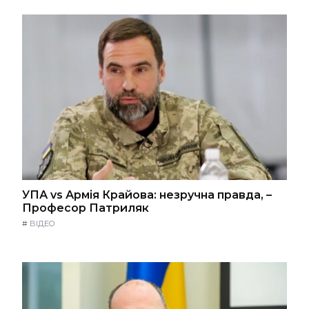
УПА vs Армія Крайова: незручна правда, –
Професор Патриляк
#
ВІДЕО