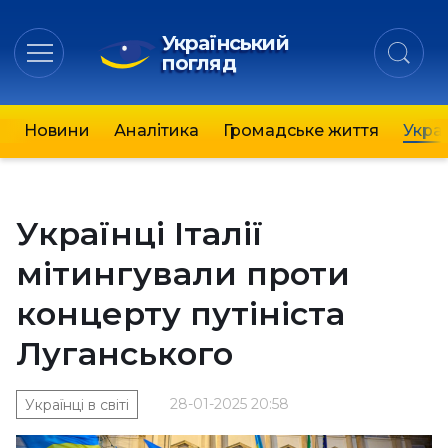
Український
погляд
Новини
Аналітика
Громадське життя
Украї
Українці Італії
мітингували проти
концерту путініста
Луганського
28-01-2025 20:58
Українці в світі