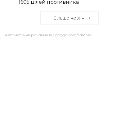
1605 цілей противника
Більше новин
Автоматична реклама від goggle.com/adsense: