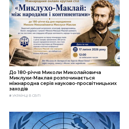
До 180-річчя Миколи Миколайовича
Миклухи-Маклая розпочинається
міжнародна серія науково-просвітницьких
заходів
#
УКРАЇНЦІ В СВІТІ