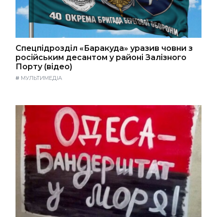
Спецпідрозділ «Баракуда» уразив човни з
російським десантом у районі Залізного
Порту (відео)
#
МУЛЬТИМЕДІА