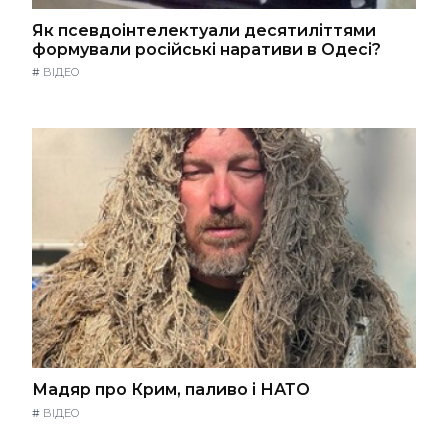
Як псевдоінтелектуали десятиліттями
формували російські наративи в Одесі?
#
ВІДЕО
Мадяр про Крим, паливо і НАТО
#
ВІДЕО