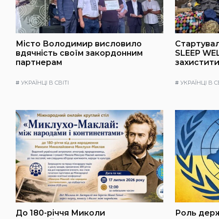
Місто Володимир висловило
Стартувал
вдячність своїм закордонним
SLEEP WEL
партнерам
захистити
#
УКРАЇНЦІ В СВІТІ
#
УКРАЇНЦІ В С
До 180-річчя Миколи
Роль держ