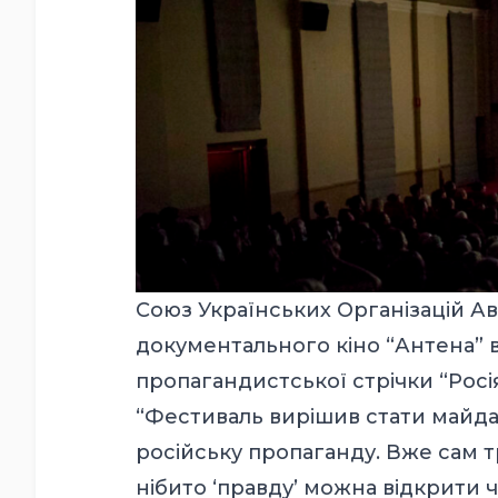
Союз Українських Організацій Ав
документального кіно “Антена” в
пропагандистської стрічки “Росія
“Фестиваль вирішив стати майд
російську пропаганду. Вже сам т
нібито ‘правду’ можна відкрити ч