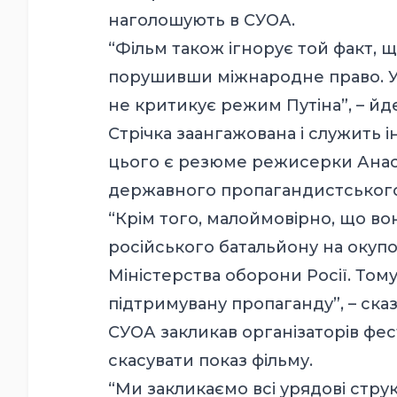
наголошують в СУОА.
“Фільм також ігнорує той факт, щ
порушивши міжнародне право. У н
не критикує режим Путіна”, – йде
Стрічка заангажована і служить 
цього є резюме режисерки Анаст
державного пропагандистського 
“Крім того, малоймовірно, що во
російського батальйону на окупо
Міністерства оборони Росії. Том
підтримувану пропаганду”, – сказ
СУОА закликав організаторів фе
скасувати показ фільму.
“Ми закликаємо всі урядові стру