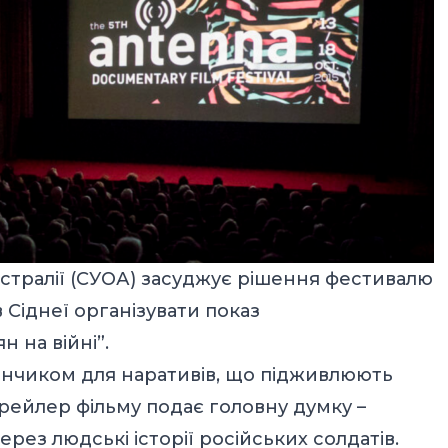
стралії (СУОА)
засуджує
рішення фестивалю
 Сіднеї організувати показ
н на війні”.
анчиком для наративів, що підживлюють
рейлер фільму подає головну думку –
ерез людські історії російських солдатів.