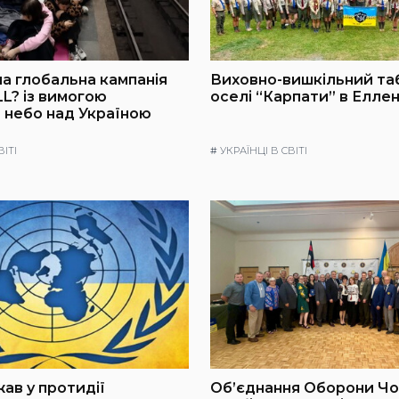
а глобальна кампанія
Виховно-вишкільний та
L? із вимогою
оселі “Карпати” в Еллен
 небо над Україною
ВІТІ
#
УКРАЇНЦІ В СВІТІ
ав у протидії
Об’єднання Оборони Ч