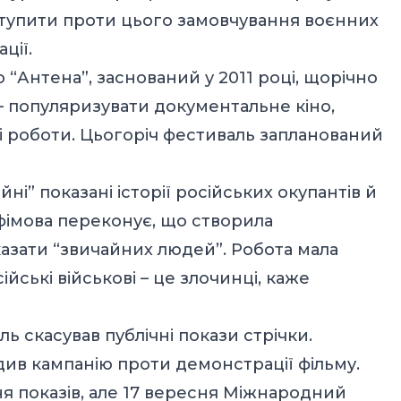
ступити проти цього замовчування воєнних
ації.
“Антена”, заснований у 2011 році, щорічно
 – популяризувати документальне кіно,
і роботи. Цьогоріч фестиваль запланований
йні” показані історії російських окупантів й
фімова переконує, що створила
оказати “звичайних людей”. Робота мала
ійські військові – це злочинці, каже
 скасував публічні покази стрічки.
див кампанію проти демонстрації фільму.
 показів, але 17 вересня Міжнародний