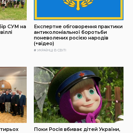
бір СУМ на
Експертне обговорення практики
віллі
антиколоніальної боротьби
поневолених росією народів
(+відео)
#
УКРАЇНЦІ В СВІТІ
отирьох
Поки Росія вбиває дітей України,