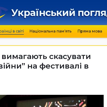
Український погл
раїнці в світі
Національна пам’ять
Пряма мова
ї вимагають скасувати
війни” на фестивалі в