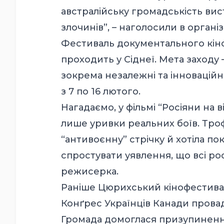
австралійську громадськість ви
злочинів”, – наголосили в організ
Фестиваль документального кіно 
проходить у Сіднеї. Мета заходу
зокрема незалежні та інноваційн
з 7 по 16 лютого.
Нагадаємо, у фільмі “Росіяни на ві
лише уривки реальних боїв. Тро
“антивоєнну” стрічку й хотіла п
спростувати уявлення, що всі рос
режисерка.
Раніше Цюрихський кінофестиваль
Конґрес Українців Канади прова
Громада домоглася призупинення