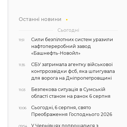
Останні новини
Сьогодні
Сили безпілотних систем уразили
11:51
нафтопереробний завод
«Башнефть-Новойл»
СБУ затримала агентку військової
11:35
контррозвідки фсб, яка шпигувала
для ворога на Дніпропетровщині
Безпекова ситуація в Сумській
11:03
області станом на ранок 6 серпня
Сьогодні, 6 серпня, свято
10:06
Преображення Господнього 2026
У Чернівцях попрощалися з
09:54