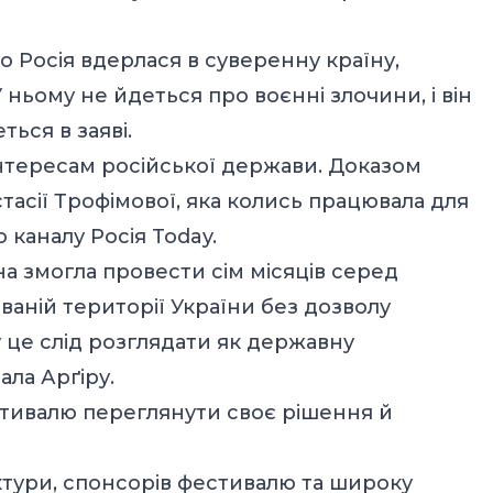
о Росія вдерлася в суверенну країну,
ьому не йдеться про воєнні злочини, і він
ться в заяві.
інтересам російської держави. Доказом
асії Трофімової, яка колись працювала для
каналу Росія Today.
на змогла провести сім місяців серед
ваній території України без дозволу
у це слід розглядати як державну
ала Арґіру.
стивалю переглянути своє рішення й
ктури, спонсорів фестивалю та широку