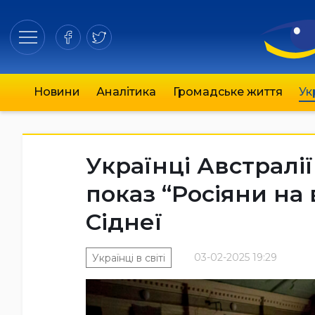
Новини
Аналітика
Громадське життя
Ук
Українці Австралі
показ “Росіяни на 
Сіднеї
03-02-2025 19:29
Українці в світі