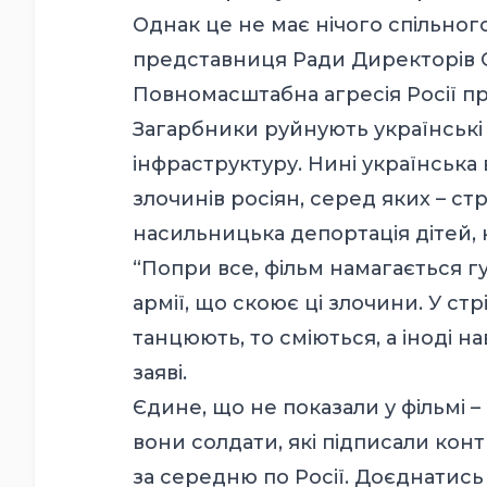
Однак це не має нічого спільного
представниця Ради Директорів С
Повномасштабна агресія Росії пр
Загарбники руйнують українські м
інфраструктуру. Нині українська
злочинів росіян, серед яких – ст
насильницька депортація дітей,
“Попри все, фільм намагається г
армії, що скоює ці злочини. У стр
танцюють, то сміються, а іноді на
заяві.
Єдине, що не показали у фільмі 
вони солдати, які підписали кон
за середню по Росії. Доєднатись