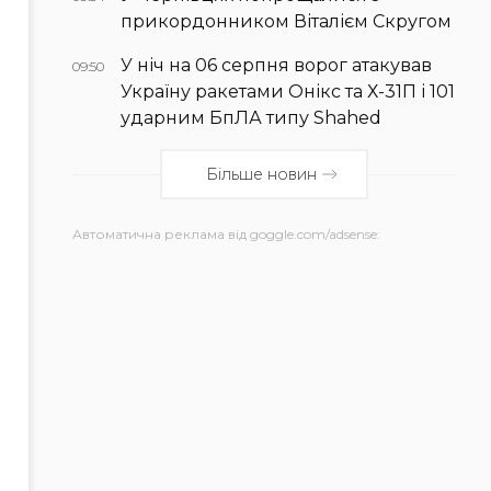
прикордонником Віталієм Скругом
У ніч на 06 серпня ворог атакував
09:50
Україну ракетами Онікс та Х-31П і 101
ударним БпЛА типу Shahed
Більше новин
Автоматична реклама від goggle.com/adsense: