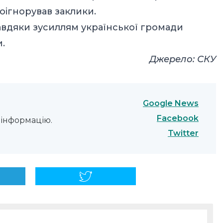
оігнорував заклики.
завдяки зусиллям української громади
и.
Джерело:
СКУ
Google News
Facebook
інформацію.
Twitter