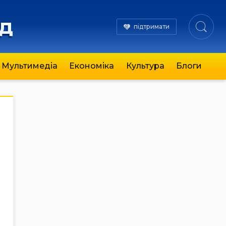
яд
підтримати
Мультимедіа
Економіка
Культура
Блоги