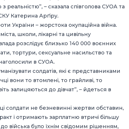
 з реальністю”, – сказала співголова СУОА та
КУ Катерина Арґіру.
оти України – жорстока окупаційна війна.
іста, школи, лікарні та цивільну
 влада розслідує близько 140 000 воєнних
рати, тортури, сексуальне насильство та
 наголосили в СУОА.
уманізувати солдатів, які є представниками
ічці вони то втомлені, то грайливі, то
віть залицяються до дівчат”, – йдеться в
– ці солдати не безневинні жертви обставин,
тракт і отримають зарплатню втричі більшу
 до війська було їхнім свідомим рішенням,