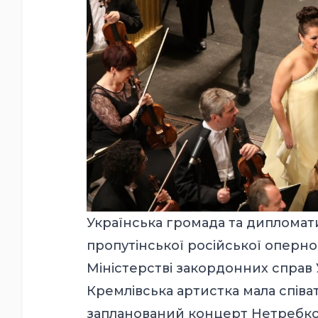
Українська громада та дипломати
пропутінської російської оперно
Міністерстві закордонних справ 
Кремлівська артистка мала співат
запланований концерт Нетребко