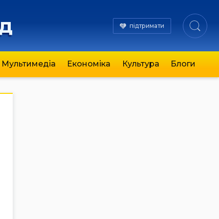
яд
підтримати
Мультимедіа
Економіка
Культура
Блоги