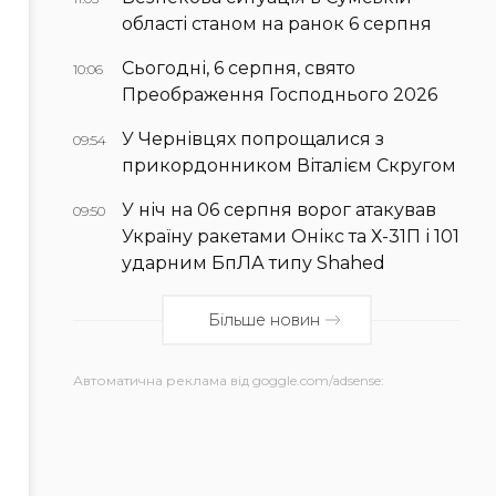
області станом на ранок 6 серпня
Сьогодні, 6 серпня, свято
10:06
Преображення Господнього 2026
У Чернівцях попрощалися з
09:54
прикордонником Віталієм Скругом
У ніч на 06 серпня ворог атакував
09:50
Україну ракетами Онікс та Х-31П і 101
ударним БпЛА типу Shahed
Більше новин
Автоматична реклама від goggle.com/adsense: