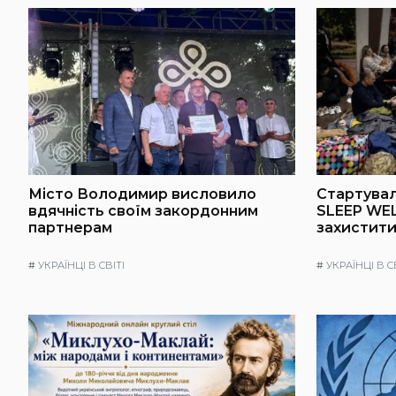
Місто Володимир висловило
Стартувал
вдячність своїм закордонним
SLEEP WEL
партнерам
захистити
#
УКРАЇНЦІ В СВІТІ
#
УКРАЇНЦІ В С