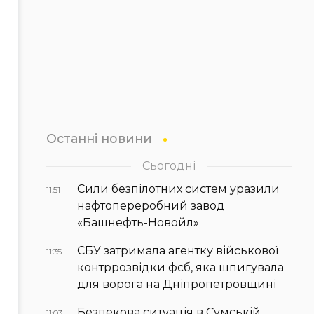
Останні новини
Сьогодні
Сили безпілотних систем уразили
11:51
нафтопереробний завод
«Башнефть-Новойл»
СБУ затримала агентку військової
11:35
контррозвідки фсб, яка шпигувала
для ворога на Дніпропетровщині
Безпекова ситуація в Сумській
11:03