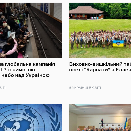
а глобальна кампанія
Виховно-вишкільний та
L? із вимогою
оселі “Карпати” в Еллен
 небо над Україною
ВІТІ
#
УКРАЇНЦІ В СВІТІ