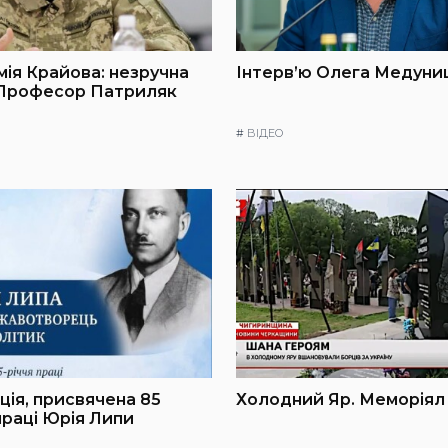
мія Крайова: незручна
Інтерв’ю Олега Медуниц
 Професор Патриляк
#
ВІДЕО
ія, присвячена 85
Холодний Яр. Меморіял
праці Юрія Липи