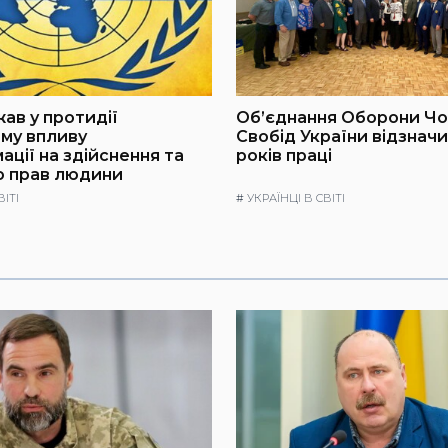
ав у протидії
Об’єднання Оборони Ч
му впливу
Свобід України відзнач
ації на здійснення та
років праці
ю прав людини
ВІТІ
#
УКРАЇНЦІ В СВІТІ