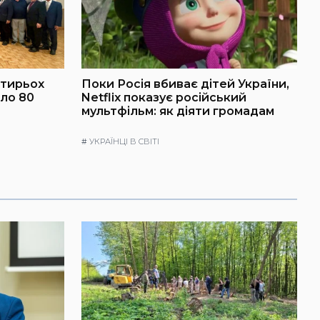
отирьох
Поки Росія вбиває дітей України,
ило 80
Netflix показує російський
мультфільм: як діяти громадам
#
УКРАЇНЦІ В СВІТІ