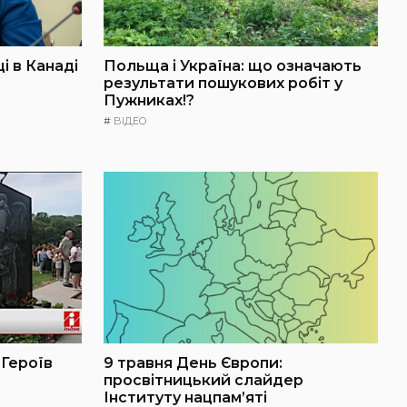
і в Канаді
Польща і Україна: що означають
результати пошукових робіт у
Пужниках!?
#
ВІДЕО
 Героїв
9 травня День Європи:
просвітницький слайдер
Інституту нацпам’яті