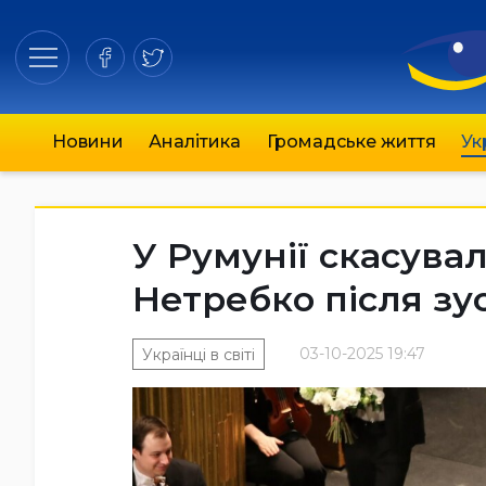
Новини
Аналітика
Громадське життя
Ук
У Румунії скасува
Нетребко після зу
03-10-2025 19:47
Українці в світі