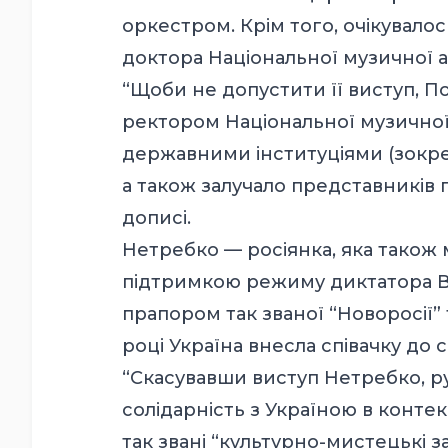
оркестром. Крім того, очікувало
доктора Національної музичної а
“Щоби не допустити її виступ, По
ректором Національної музичної
державними інституціями (зокрем
а також залучало представників 
дописі.
Нетребко — росіянка, яка також 
підтримкою режиму диктатора Во
прапором так званої “Новоросії” 
році Україна внесла співачку до 
“Скасувавши виступ Нетребко, р
солідарність з Україною в контек
так звані “культурно-мистецькі з