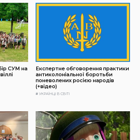
бір СУМ на
Експертне обговорення практики
віллі
антиколоніальної боротьби
поневолених росією народів
(+відео)
#
УКРАЇНЦІ В СВІТІ