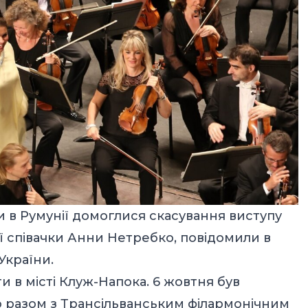
 в Румунії домоглися скасування виступу
ї співачки Анни Нетребко,
повідомили
в
України.
и в місті Клуж-Напока. 6 жовтня був
 разом з Трансільванським філармонічним