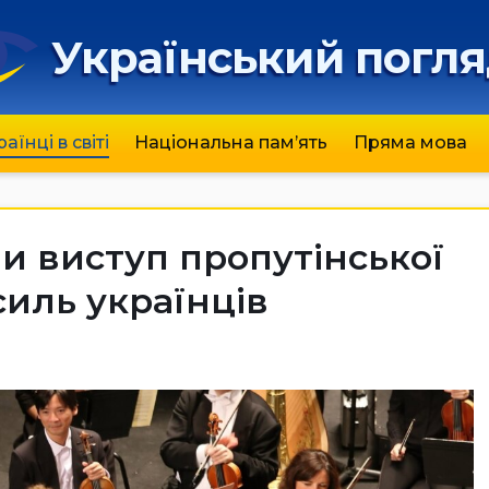
Український погл
раїнці в світі
Національна пам’ять
Пряма мова
ли виступ пропутінської
силь українців