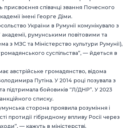
сь присвоєння співачці звання Почесного
кадемії імені Георге Діми.
сольство України в Румунії комунікувало з
 академії, румунськими повітовими та
а з МЗС та Міністерство культури Румунії),
громадянського суспільства”, — йдеться в
має австрійське громадянство, відома
лодимира Путіна. У 2014 році позувала з
та підтримала бойовиків “Л/ДНР”. У 2023
санкційного списку.
умунська сторона проявила розуміння і
сті протидії гібридному впливу Росії через
аходи”, — кажуть в міністерстві.