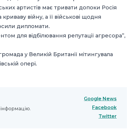
ьких артистів має тривати допоки Росія
риваву війну, а її військові щодня
лосили дипломати.
нтом для відбілювання репутації агресора”,
громада у Великій Британії мітингувала
вській опері.
Google News
Facebook
інформацію.
Twitter