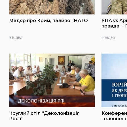
Мадяр про Крим, паливо і НАТО
УПА vs Ар
правда, –
#
ВІДЕО
#
ВІДЕО
Круглий стіл “Деколонізація
Конференц
Росії”
головної 