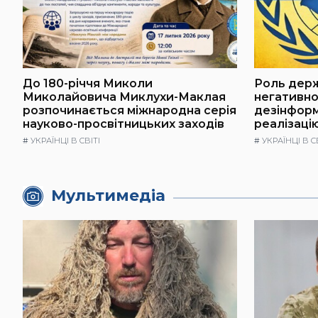
До 180-річчя Миколи
Роль держ
Миколайовича Миклухи-Маклая
негативно
розпочинається міжнародна серія
дезінформ
науково-просвітницьких заходів
реалізаці
#
УКРАЇНЦІ В СВІТІ
#
УКРАЇНЦІ В С
Мультимедіа