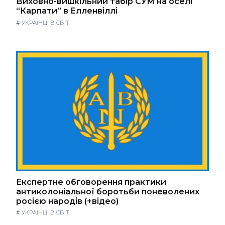
Виховно-вишкільний табір СУМ на оселі
“Карпати” в Елленвіллі
#
УКРАЇНЦІ В СВІТІ
Експертне обговорення практики
антиколоніальної боротьби поневолених
росією народів (+відео)
#
УКРАЇНЦІ В СВІТІ