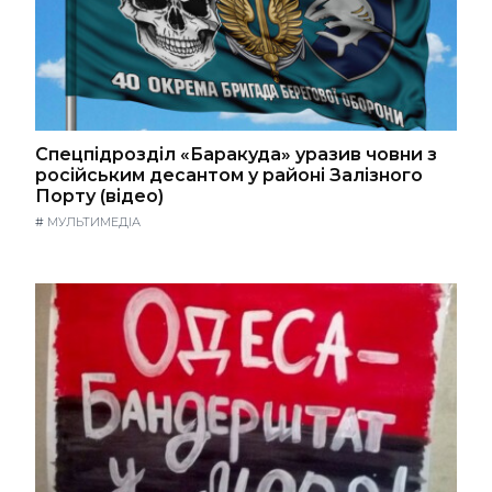
Спецпідрозділ «Баракуда» уразив човни з
російським десантом у районі Залізного
Порту (відео)
#
МУЛЬТИМЕДІА