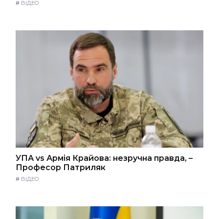
#
ВІДЕО
УПА vs Армія Крайова: незручна правда, –
Професор Патриляк
#
ВІДЕО