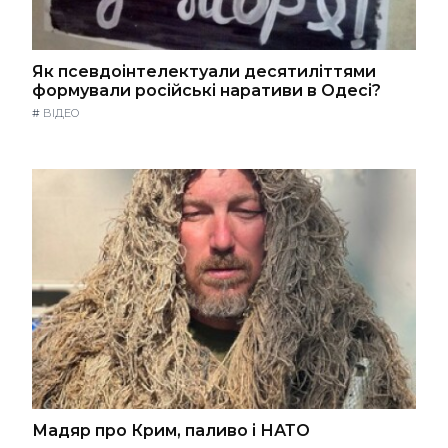
Як псевдоінтелектуали десятиліттями
формували російські наративи в Одесі?
#
ВІДЕО
Мадяр про Крим, паливо і НАТО