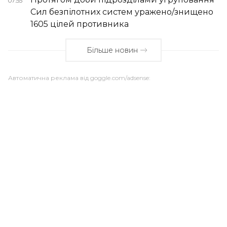
07:55
Сил безпілотних систем уражено/знищено
1605 цілей противника
Більше новин
Автоматична реклама від goggle.com/adsense: