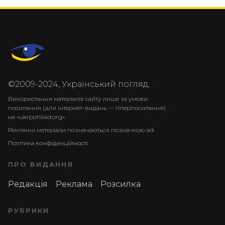
©2009-2024, Український погляд.
Використання матеріалів сайту лише за умови
посилання (для інтернет-видань — гіперпосилання)
на «ukrpohliad.org».
Рекламні матеріали позначаються позначкою ad.
Політика конфіденційності
ПРО ВИДАННЯ
Редакція
Реклама
Розсилка
РУБРИКИ