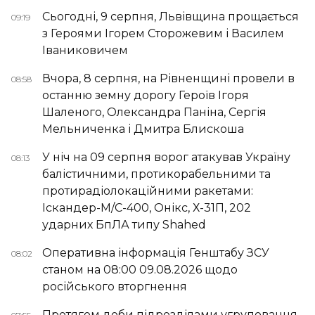
Сьогодні, 9 серпня, Львівщина прощається
09:19
з Героями Ігорем Сторожевим і Василем
Іваниковичем
Вчора, 8 серпня, на Рівненщині провели в
08:58
останню земну дорогу Героїв Ігоря
Шаленого, Олександра Паніна, Сергія
Мельниченка і Дмитра Блискоша
У ніч на 09 серпня ворог атакував Україну
08:13
балістичними, протикорабельними та
протирадіолокаційними ракетами:
Іскандер-М/С-400, Онікс, Х-31П, 202
ударних БпЛА типу Shahed
Оперативна інформація Генштабу ЗСУ
08:02
станом на 08:00 09.08.2026 щодо
російського вторгнення
Протягом доби підрозділами угруповання