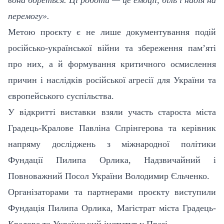
перемогу».
Метою проєкту є не лише документування подій
російсько-української війни та збереження пам’яті
про них, а й формування критичного осмислення
причин і наслідків російської агресії для України та
європейського суспільства.
У відкритті виставки взяли участь староста міста
Градець-Кралове Павліна Спрінгерова та керівник
напряму досліджень з міжнародної політики
Фундації Пилипа Орлика, Надзвичайний і
Повноважний Посол України Володимир Єльченко.
Організаторами та партнерами проєкту виступили
Фундація Пилипа Орлика, Магістрат міста Градець-
Кралове та Український інститут у Празі.