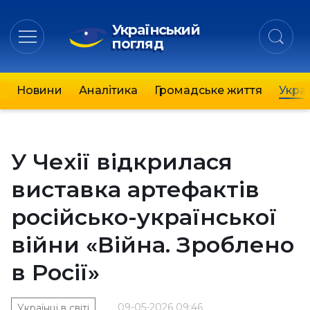
Український
погляд
Новини
Аналітика
Громадське життя
Украї
У Чехії відкрилася
виставка артефактів
російсько-української
війни «Війна. Зроблено
в Росії»
09-05-2026 09:46
Українці в світі