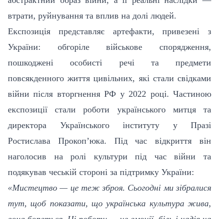
втрати, руйнування та вплив на долі людей.
Експозиція представляє артефакти, привезені з
України: обгоріле військове спорядження,
пошкоджені особисті речі та предмети
повсякденного життя цивільних, які стали свідками
війни після вторгнення РФ у 2022 році. Частиною
експозиції стали роботи українського митця та
директора Українського інституту у Празі
Ростислава Прокоп’юка. Під час відкриття він
наголосив на ролі культури під час війни та
подякував чеській стороні за підтримку України:
«Мистецтво — це теж зброя. Сьогодні ми зібралися
тут, щоб показати, що українська культура жива,
вона бореться. Ці роботи — це емоції, біль і надія на