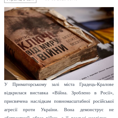
У Приматорському залі міста Градець-Кралове
відкрилася виставка «Війна. Зроблено в Росії»,
присвячена наслідкам повномасштабної російської
агресії проти України. Вона демонструє не
абстрактний образ війни, а її реальні наслідки —