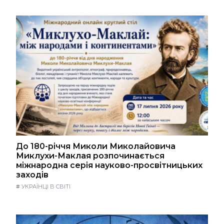
До 180-річчя Миколи Миколайовича
Миклухи-Маклая розпочинається
міжнародна серія науково-просвітницьких
заходів
#
УКРАЇНЦІ В СВІТІ