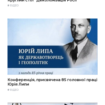
Круглий стіл “Деколонізація Росії”
#
ВІДЕО
Конференція, присвячена 85 головної праці
Юрія Липи
#
ВІДЕО