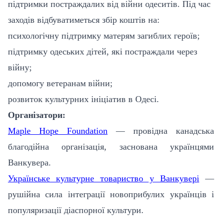
підтримки постраждалих від війни одеситів. Під час
заходів відбуватиметься збір коштів на:
психологічну підтримку матерям загиблих героїв;
підтримку одеських дітей, які постраждали через
війну;
допомогу ветеранам війни;
розвиток культурних ініціатив в Одесі.
Організатори:
Maple Hope Foundation
— провідна канадська
благодійна організація, заснована українцями
Ванкувера.
Українське культурне товариство у Ванкувері
—
рушійна сила інтеграції новоприбулих українців і
популяризації діаспорної культури.