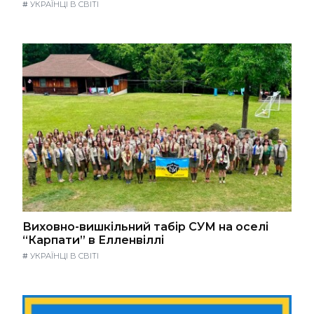
#
УКРАЇНЦІ В СВІТІ
Виховно-вишкільний табір СУМ на оселі
“Карпати” в Елленвіллі
#
УКРАЇНЦІ В СВІТІ