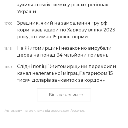
«ухилянтські» схеми у різних регіонах
України
Зрадник, який на замовлення гру рф
17:00
коригував удари по Харкову влітку 2023
року, отримав 15 років тюрми
На Житомирщині незаконно вирубали
11:45
дерев на понад 34 мільйони гривень
Слідчі поліції Житомирщини перекрили
11:40
канал нелегальної міграції з тарифом 15
тисяч доларів за «квиток за кордон»
Більше новин
Автоматична реклама від goggle.com/adsense: