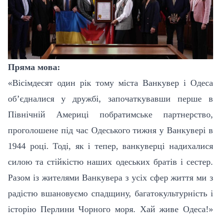
Пряма мова:
«Вісімдесят один рік тому міста Ванкувер і Одеса
об’єдналися у дружбі, започаткувавши перше в
Північній Америці побратимське партнерство,
проголошене під час Одеського тижня у Ванкувері в
1944 році. Тоді, як і тепер, ванкуверці надихалися
силою та стійкістю наших одеських братів і сестер.
Разом із жителями Ванкувера з усіх сфер життя ми з
радістю вшановуємо спадщину, багатокультурність і
історію Перлини Чорного моря. Хай живе Одеса!»