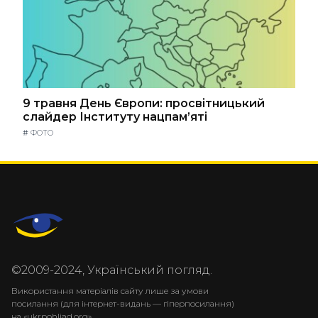
9 травня День Європи: просвітницький
слайдер Інституту нацпам’яті
#
ФОТО
©2009-2024, Український погляд.
Використання матеріалів сайту лише за умови
посилання (для інтернет-видань — гіперпосилання)
на «ukrpohliad.org».