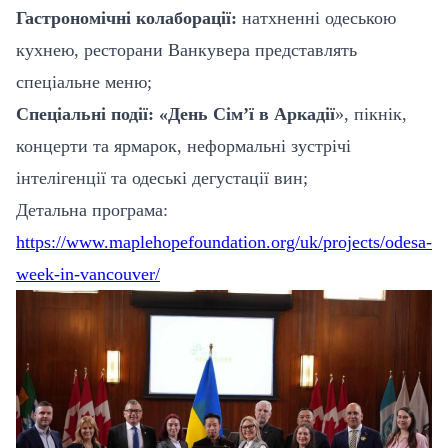
Гастрономічні колаборації:
натхненні одеською
кухнею, ресторани Ванкувера представлять
спеціальне меню
;
Спеціальні події: «День Сім’ї в Аркадії
», пікнік,
концерти та ярмарок, неформальні зустрічі
інтелігенції та одеські дегустації вин
;
Детальна програма:
https://www.maplehopefoundation.org/uk/projects/odesa-
week-in-vancouver/