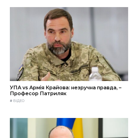
УПА vs Армія Крайова: незручна правда, –
Професор Патриляк
#
ВІДЕО