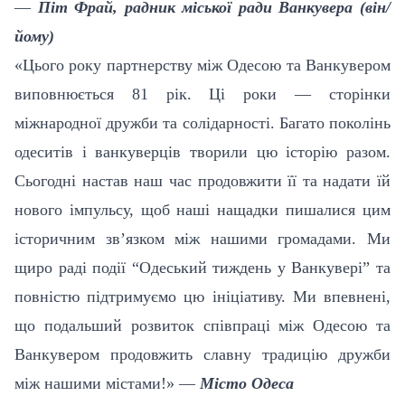
—
Піт Фрай, радник міської ради Ванкувера (він/
йому)
«Цього року партнерству між Одесою та Ванкувером
виповнюється 81 рік. Ці роки — сторінки
міжнародної дружби та солідарності. Багато поколінь
одеситів і ванкуверців творили цю історію разом.
Сьогодні настав наш час продовжити її та надати їй
нового імпульсу, щоб наші нащадки пишалися цим
історичним зв’язком між нашими громадами. Ми
щиро раді події “Одеський тиждень у Ванкувері” та
повністю підтримуємо цю ініціативу. Ми впевнені,
що подальший розвиток співпраці між Одесою та
Ванкувером продовжить славну традицію дружби
між нашими містами!» —
Місто Одеса