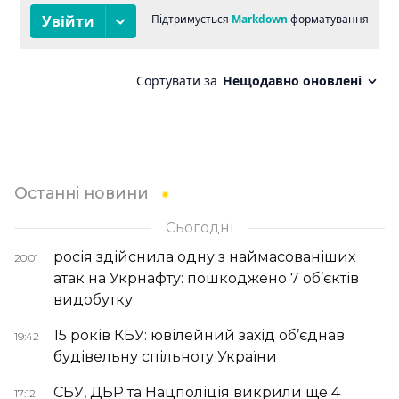
Останні новини
Сьогодні
росія здійснила одну з наймасованіших
20:01
атак на Укрнафту: пошкоджено 7 об’єктів
видобутку
15 років КБУ: ювілейний захід об’єднав
19:42
будівельну спільноту України
СБУ, ДБР та Нацполіція викрили ще 4
17:12