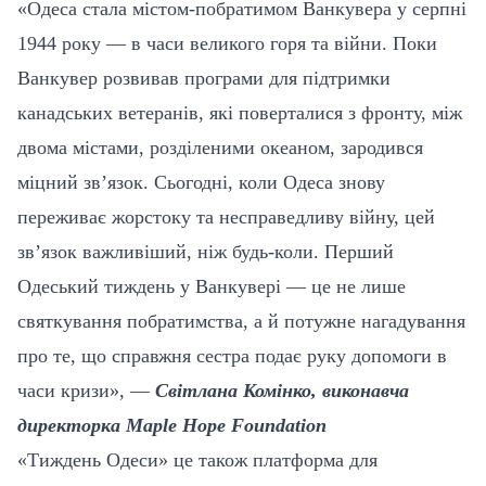
«Одеса стала містом-побратимом Ванкувера у серпні
1944 року — в часи великого горя та війни. Поки
Ванкувер розвивав програми для підтримки
канадських ветеранів, які поверталися з фронту, між
двома містами, розділеними океаном, зародився
міцний зв’язок. Сьогодні, коли Одеса знову
переживає жорстоку та несправедливу війну, цей
зв’язок важливіший, ніж будь-коли. Перший
Одеський тиждень у Ванкувері — це не лише
святкування побратимства, а й потужне нагадування
про те, що справжня сестра подає руку допомоги в
часи кризи», —
Світлана Комінко, виконавча
директорка Maple Hope Foundation
«Тиждень Одеси» це також платформа для