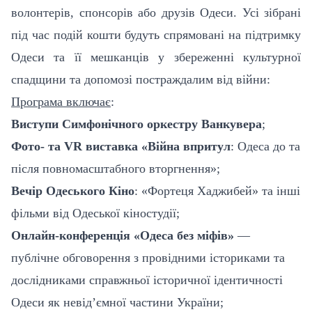
волонтерів, спонсорів або друзів Одеси. Усі зібрані
під час подій кошти будуть спрямовані на підтримку
Одеси та її мешканців у збереженні культурної
спадщини та допомозі постраждалим від війни:
Програма включає
:
Виступи Симфонічного оркестру Ванкувера
;
Фото- та VR виставка «Війна впритул
: Одеса до та
після повномасштабного вторгнення»
;
Вечір Одеського Кіно
: «Фортеця Хаджибей» та інші
фільми від Одеської кіностудії
;
Онлайн-конференція «Одеса без міфів»
—
публічне обговорення з провідними істориками та
дослідниками справжньої історичної ідентичності
Одеси як невід’ємної частини України
;