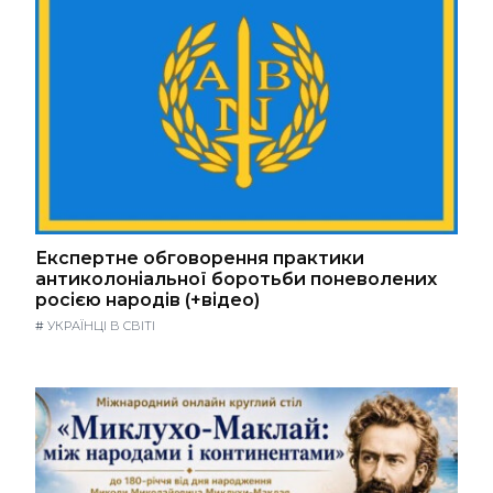
Експертне обговорення практики
антиколоніальної боротьби поневолених
росією народів (+відео)
#
УКРАЇНЦІ В СВІТІ