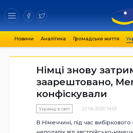
Новини
Аналітика
Громадське життя
Ук
Німці знову затрим
заарештовано, Mer
конфіскували
22-06-2020 14:53
Українці в світі
В Німеччині, під час вибірковог
неподалік від австрійсько-німец