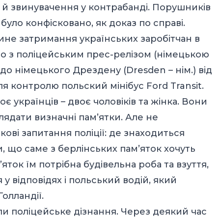
й звинувачення у контрабанді. Порушників
 було конфісковано, як доказ по справі.
ине затримання українських заробітчан в
но з поліцейським прес-релізом (німецькою
 до німецького Дрездену (Dresden – нім.) від
 контролю польский мінібус Ford Transit.
є українців – двоє чоловіків та жінка. Вони
лядати визначні пам’ятки. Але не
ові запитання поліції: де знаходиться
и, що саме з берлінських пам’яток хочуть
яток їм потрібна будівельна роба та взуття,
 у відповідях і польський водій, який
олландії.
ли поліцейське дізнання. Через деякий час