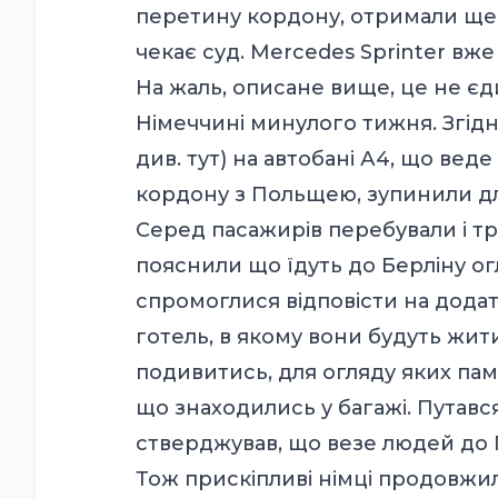
перетину кордону, отримали ще 
чекає суд. Mercedes Sprinter вже
На жаль, описане вище, це не єд
Німеччині минулого тижня. Згід
див.
тут
) на автобані А4, що веде
кордону з Польщею, зупинили для
Серед пасажирів перебували і тро
пояснили що їдуть до Берліну ог
спромоглися відповісти на додатк
готель, в якому вони будуть жит
подивитись, для огляду яких пам’
що знаходились у багажі. Путався
стверджував, що везе людей до Г
Тож прискіпливі німці продовжи