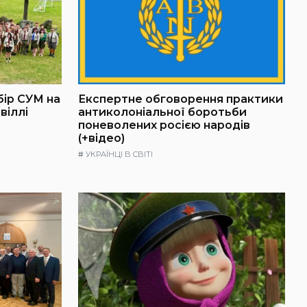
бір СУМ на
Експертне обговорення практики
віллі
антиколоніальної боротьби
поневолених росією народів
(+відео)
#
УКРАЇНЦІ В СВІТІ