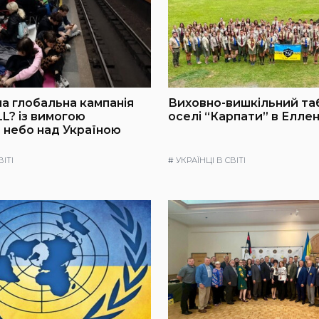
а глобальна кампанія
Виховно-вишкільний та
L? із вимогою
оселі “Карпати” в Еллен
 небо над Україною
ВІТІ
#
УКРАЇНЦІ В СВІТІ