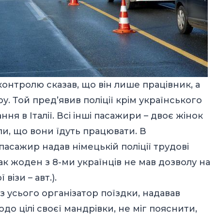
 контролю сказав, що він лише працівник, а
. Той пред’явив поліції крім українського
ня в Італії. Всі інші пасажири – двоє жінок
ли, що вони їдуть працювати. В
пасажир надав німецькій поліції трудові
ак жоден з 8-ми українців не мав дозволу на
візи – авт.).
 з усього організатор поїздки, надавав
до цілі своєї мандрівки, не міг пояснити,