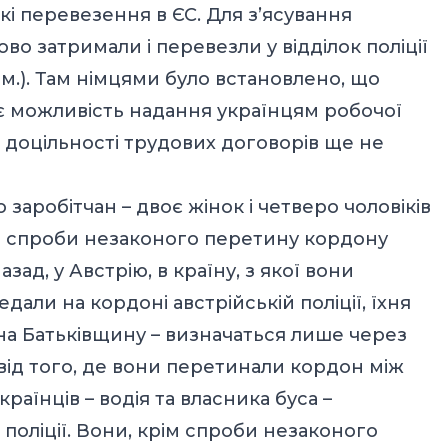
кі перевезення в ЄС. Для з’ясування
во затримали і перевезли у відділок поліції
 нім.). Там німцями було встановлено, що
ає можливість надання українцям робочої
о доцільності трудових договорів ще не
 заробітчан – двоє жінок і четверо чоловіків
і спроби незаконого перетину кордону
ад, у Австрію, в країну, з якої вони
дали на кордоні австрійській поліції, їхня
на Батьківщину – визначаться лише через
 від того, де вони перетинали кордон між
країнців – водія та власника буса –
 поліції. Вони, крім спроби незаконого