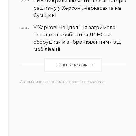
СБУ викрила ще чотирьох агітаторів
14:40
рашизму у Херсоні, Черкасах та на
Сумщині
У Харкові Нацполіція затримала
14:28
псевдоспівробітника ДСНС за
оборудками з «бронюванням» від
мобілізації
Більше новин
Автоматична реклама від goggle.com/adsense: