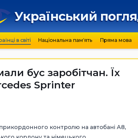
Український погл
раїнці в світі
Національна пам’ять
Пряма мова
али бус заробітчан. Їх
cedes Sprinter
о прикордонного контролю на автобані А8,
ького кордону та німецького