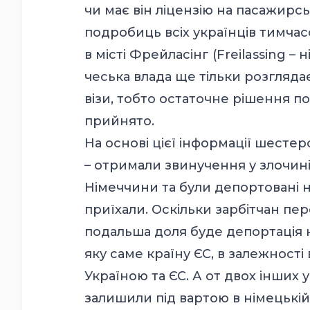
чи має він ліцензію на пасажирсь
подробиць всіх українців тимчасо
в місті Фрейласінг (Freilassing –
чеська влада ще тільки розгляд
візи, тобто остаточне рішення п
прийнято.
На основі цієї інформації шестеро
– отримали звинучення у злочин
Німеччини та були депортовані наз
приїхали. Оскільки зарбітчан пере
подальша доля буде депортація 
яку саме країну ЄС, в залежності
Україною та ЄС. А от двох інших у
залишили під вартою в німецькій