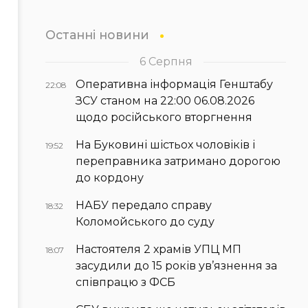
Останні новини
6 Серпня
Оперативна інформація Генштабу
22:08
ЗСУ станом на 22:00 06.08.2026
щодо російського вторгнення
На Буковині шістьох чоловіків і
19:52
переправника затримано дорогою
до кордону
НАБУ передало справу
18:32
Коломойського до суду
Настоятеля 2 храмів УПЦ МП
18:07
засудили до 15 років ув’язнення за
співпрацю з ФСБ