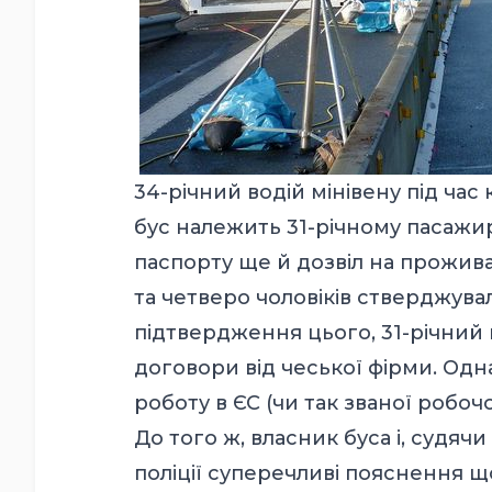
34-річний водій мінівену під час
бус належить 31-річному пасажиру
паспорту ще й дозвіл на проживан
та четверо чоловіків стверджува
підтвердження цього, 31-річний 
договори від чеської фірми. Одн
роботу в ЄС (чи так званої робочої 
До того ж, власник буса і, судячи
поліції суперечливі пояснення що