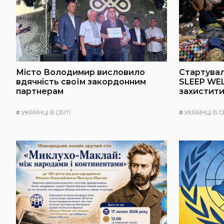
Місто Володимир висловило
Стартувал
вдячність своїм закордонним
SLEEP WEL
партнерам
захистити
#
УКРАЇНЦІ В СВІТІ
#
УКРАЇНЦІ В С