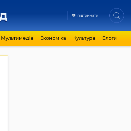
яд
підтримати
Мультимедіа
Економіка
Культура
Блоги