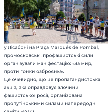
у Лісабоні на Praça Marquês de Pombal,
промосковські, профашистські сили
організували маніфестацію: «За мир,
проти гонки озброєнь!».
Це очевидно, що це пропагандистська
акція, яка оправдовує злочини
фашистської росії, організована
пропутінськими силами напередодні
саміту НАТО.