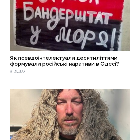
Як псевдоінтелектуали десятиліттями
формували російські наративи в Одесі?
#
ВІДЕО