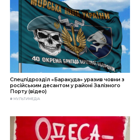
Спецпідрозділ «Баракуда» уразив човни з
російським десантом у районі Залізного
Порту (відео)
#
МУЛЬТИМЕДІА