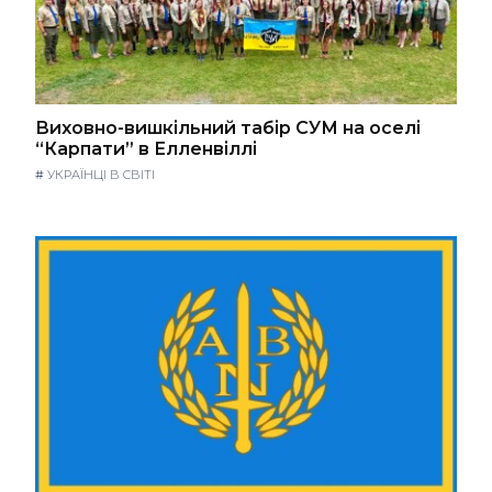
Виховно-вишкільний табір СУМ на оселі
“Карпати” в Елленвіллі
#
УКРАЇНЦІ В СВІТІ