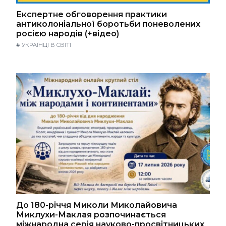
Експертне обговорення практики
антиколоніальної боротьби поневолених
росією народів (+відео)
#
УКРАЇНЦІ В СВІТІ
До 180-річчя Миколи Миколайовича
Миклухи-Маклая розпочинається
міжнародна серія науково-просвітницьких