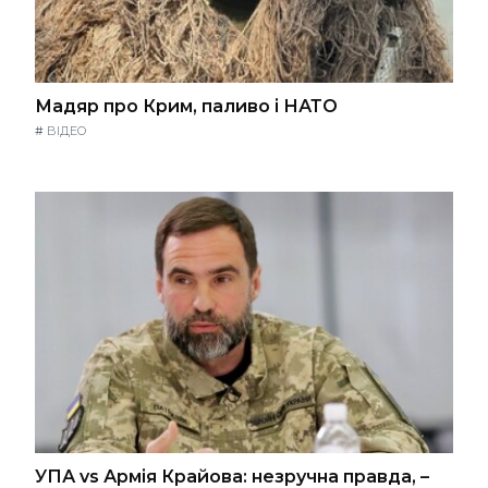
Мадяр про Крим, паливо і НАТО
#
ВІДЕО
УПА vs Армія Крайова: незручна правда, –