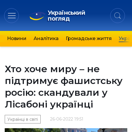
Український
погляд
Новини
Аналітика
Громадське життя
Украї
Хто хоче миру – не
підтримує фашистську
росію: скандували у
Лісабоні українці
26-06-2022 19:51
Українці в світі