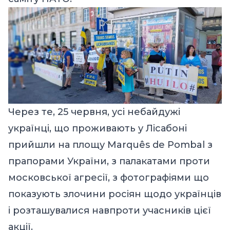
Через те, 25 червня, усі небайдужі
українці, що проживають у Лісабоні
прийшли на площу Marquês de Pombal з
прапорами України, з палакатами проти
московської агресії, з фотографіями що
показують злочини росіян щодо українців
і розташувалися навпроти учасників цієї
акції.