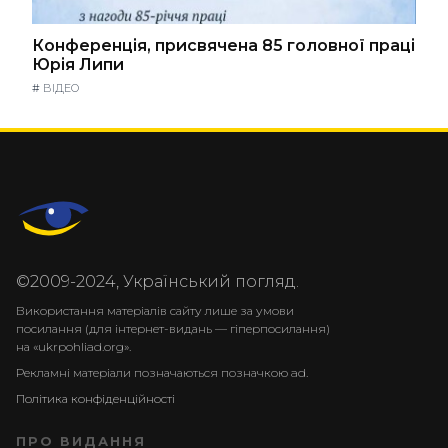
Конференція, присвячена 85 головної праці
Юрія Липи
#
ВІДЕО
©2009-2024, Український погляд.
Використання матеріалів сайту лише за умови
посилання (для інтернет-видань — гіперпосилання)
на «ukrpohliad.org».
Рекламні матеріали позначаються позначкою ad.
Політика конфіденційності
ПРО ВИДАННЯ