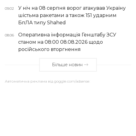
У ніч на 08 серпня ворог атакував Україну
09:02
шістьма ракетами а також 151 ударним
БпЛА типу Shahed
Оперативна інформація Генштабу ЗСУ
08:06
станом на 08:00 08.08.2026 щодо
російського вторгнення
Більше новин
Автоматична реклама від goggle.com/adsense: