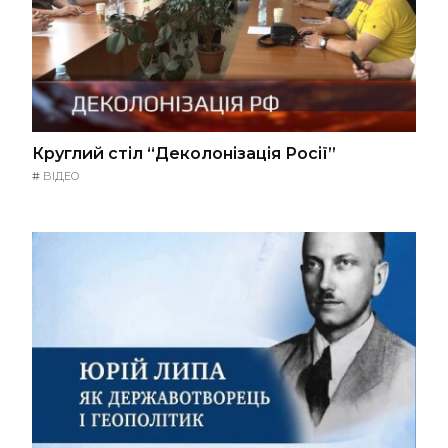
Круглий стіл “Деколонізація Росії”
#
ВІДЕО