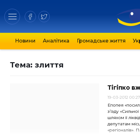
Новини
Аналітика
Громадське життя
Ук
Тема:
злиття
Тігіпко в
19-03-2012 00:2
Епопея «посиле
з’їзду «Сильно
шляхом її лікв
депутатам міс
«регіоналів». П
прийняти в …