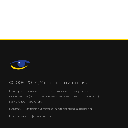
©2009-2024, Український погляд.
Використання матеріалів сайту лише за умови
посилання (для інтернет-видань — гіперпосилання)
на «ukrpohliad.org».
Рекламні матеріали позначаються позначкою ad.
Політика конфіденційності