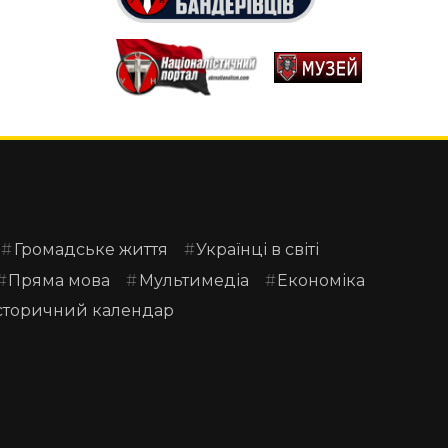
Громадське життя
Українці в світі
Пряма мова
Мультимедіа
Економіка
сторичний календар