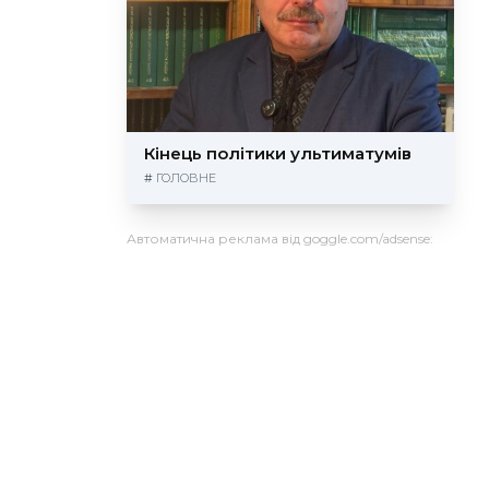
Кінець політики ультиматумів
#
ГОЛОВНЕ
Автоматична реклама від goggle.com/adsense: