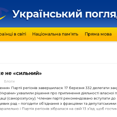
Український погл
раїнці в світі
Національна пам’ять
Пряма мова
же не «сильний»
7
Блоги
ння» Партії регіонів завершилася. 17 березня 332 делегати за
ї України» ухвалили рішення про припинення діяльності власної п
ідації (саморозпуску). Членам партії рекомендовано вступати до
цевих рад – погодити об’єднання з фракціями та депутатськими
аралельно і Партія регіонів зібралася на свій 13 з’їзд, щоб гости