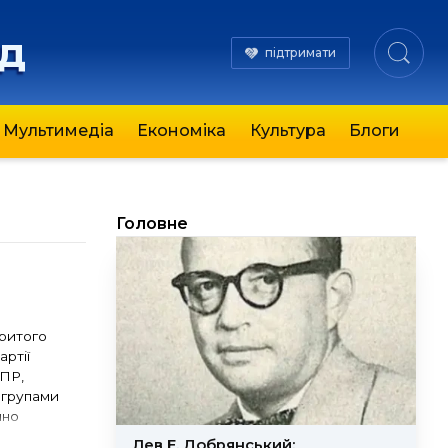
яд
підтримати
Мультимедіа
Економіка
Культура
Блоги
Головне
критого
артії
 ПР,
 групами
нно
Лев Е. Добрянський: