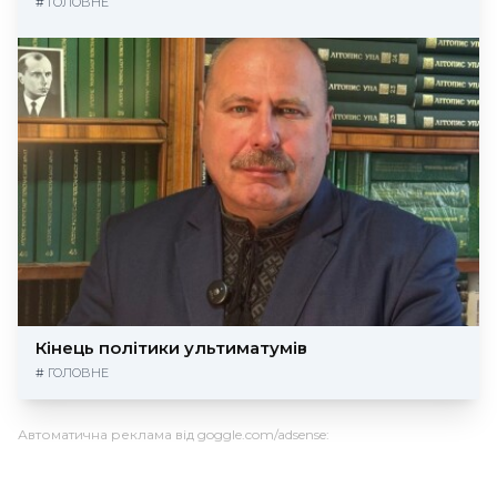
#
ГОЛОВНЕ
Кінець політики ультиматумів
#
ГОЛОВНЕ
Автоматична реклама від goggle.com/adsense: