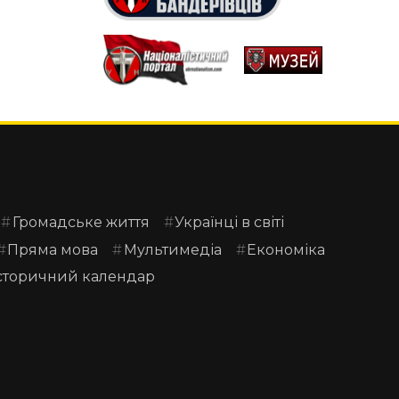
Громадське життя
Українці в світі
Пряма мова
Мультимедіа
Економіка
сторичний календар