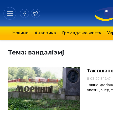
Новини
Аналітика
Громадське життя
Ук
Тема:
вандалізмj
Так вшано
11-03-2013 15:47
…якщо «регіон
опозиціонер, т