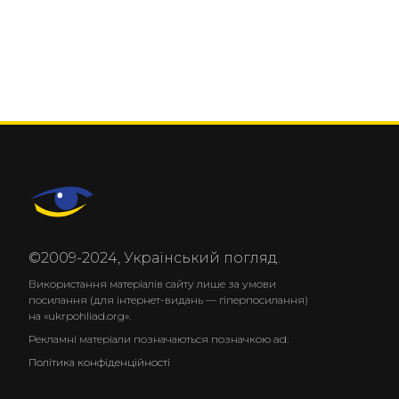
©2009-2024, Український погляд.
Використання матеріалів сайту лише за умови
посилання (для інтернет-видань — гіперпосилання)
на «ukrpohliad.org».
Рекламні матеріали позначаються позначкою ad.
Політика конфіденційності