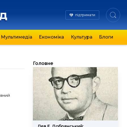
яд
підтримати
Мультимедіа
Економіка
Культура
Блоги
Головне
овний
Лев Е. Добрянський: