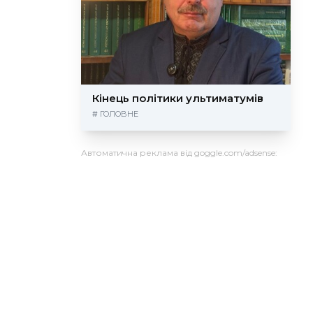
Кінець політики ультиматумів
#
ГОЛОВНЕ
Автоматична реклама від goggle.com/adsense: