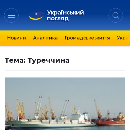
Український
погляд
Новини
Аналітика
Громадське життя
Украї
Тема:
Туреччина