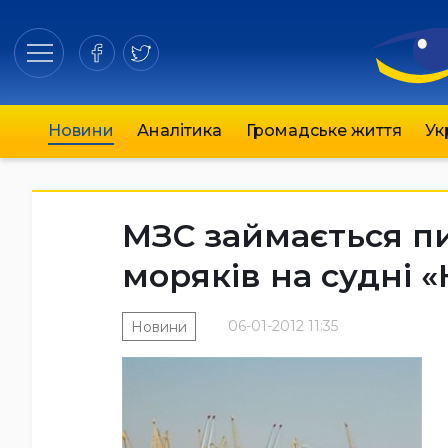
Новини
Аналітика
Громадське життя
Ук
МЗС займається п
моряків на судні 
06-01-2012 11:35
Новини