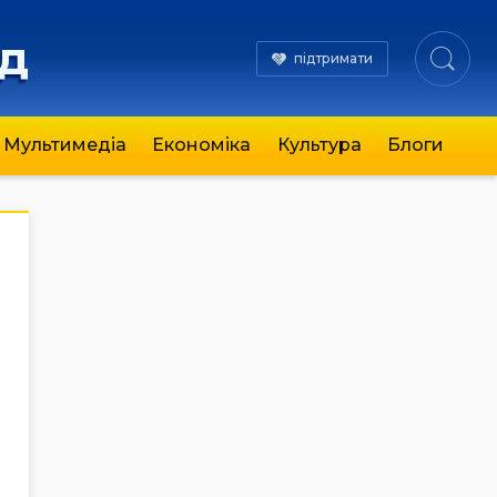
яд
підтримати
Мультимедіа
Економіка
Культура
Блоги