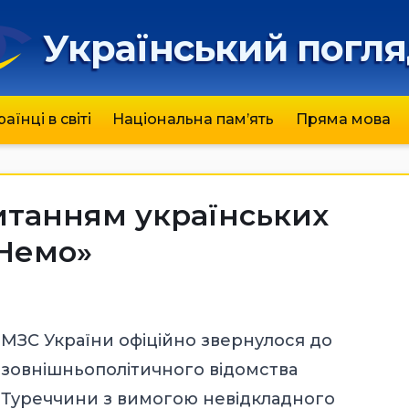
Український погл
раїнці в світі
Національна пам’ять
Пряма мова
итанням українських
«Немо»
МЗС України офіційно звернулося до
зовнішньополітичного відомства
Туреччини з вимогою невідкладного