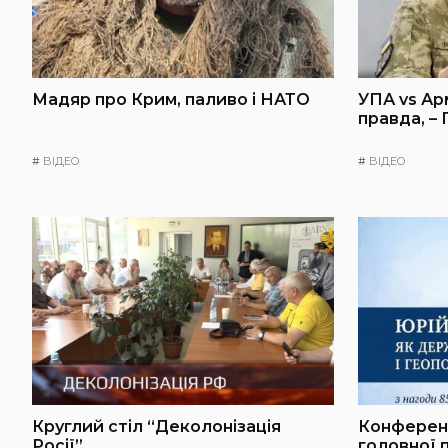
Мадяр про Крим, паливо і НАТО
УПА vs Ар
правда, –
#
ВІДЕО
#
ВІДЕО
Круглий стіл “Деколонізація
Конференц
Росії”
головної 