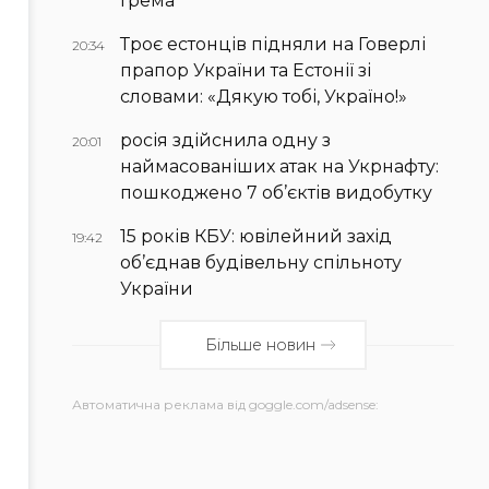
Ґрема
Троє естонців підняли на Говерлі
20:34
прапор України та Естонії зі
словами: «Дякую тобі, Україно!»
росія здійснила одну з
20:01
наймасованіших атак на Укрнафту:
пошкоджено 7 об’єктів видобутку
15 років КБУ: ювілейний захід
19:42
об’єднав будівельну спільноту
України
Більше новин
Автоматична реклама від goggle.com/adsense: