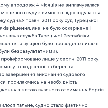
якому впродовж 4 місяців не виплачувалася
о місцевого суду з вимогою відшкодування
у судна.У травні 2011 року суд Турецької
яків рішення, яке не було оскаржене і
иконавча служба Турецької Республіки
ішення, а аукціон було проведено лише в
в були безрезультатними).
 проінформовано лише у серпні 2011 року.
омогу в сходженні на берег та
 до завершення виконання судового
ся, посилаючись на необхідність
ження з метою вчасного отримання боргів
нчилося пальне, судно стало фактично