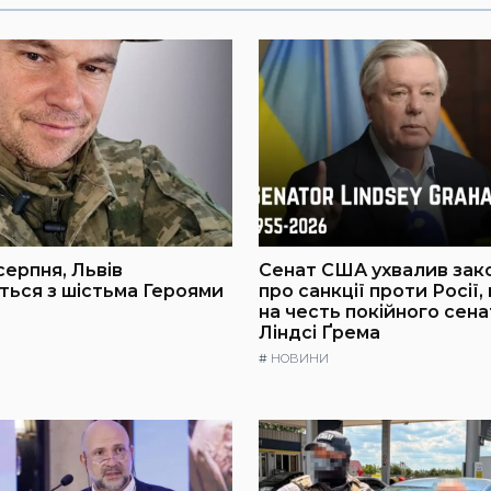
серпня, Львів
Сенат США ухвалив зак
ься з шістьма Героями
про санкції проти Росії,
на честь покійного сен
Ліндсі Ґрема
#
НОВИНИ