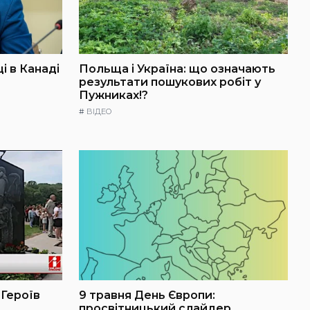
і в Канаді
Польща і Україна: що означають
результати пошукових робіт у
Пужниках!?
#
ВІДЕО
 Героїв
9 травня День Європи:
просвітницький слайдер