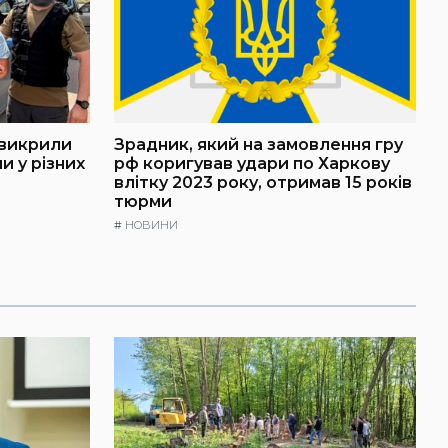
 викрили
Зрадник, який на замовлення гру
и у різних
рф коригував удари по Харкову
влітку 2023 року, отримав 15 років
тюрми
#
НОВИНИ