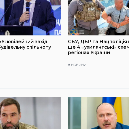
БУ: ювілейний захід
СБУ, ДБР та Нацполіція
будівельну спільноту
ще 4 «ухилянтські» схем
регіонах України
#
НОВИНИ