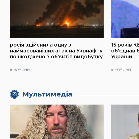
росія здійснила одну з
15 років К
наймасованіших атак на Укрнафту:
об’єднав 
пошкоджено 7 об’єктів видобутку
України
#
НОВИНИ
#
НОВИНИ
Мультимедіа