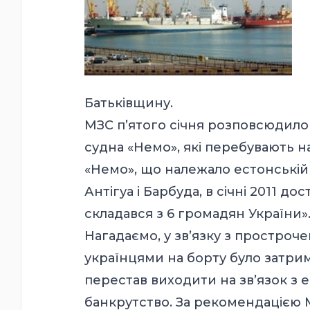
Батьківщину.
МЗС п’ятого січня розповсюдило 
судна «Немо», які перебувають н
«Немо», що належало естонській
Антігуа і Барбуда, в січні 2011 д
складався з 6 громадян України». 
Нагадаємо, у зв’язку з простроч
українцями на борту було затри
перестав виходити на зв’язок з е
банкрутство. За рекомендацією 