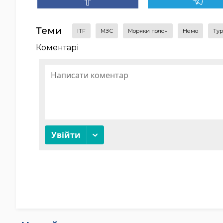
Теми
ITF
МЗС
моряки полон
Немо
Ту
Коментарі