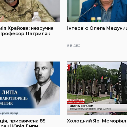
мія Крайова: незручна
Інтерв’ю Олега Медуниц
 Професор Патриляк
#
ВІДЕО
ія, присвячена 85
Холодний Яр. Меморіял
праці Юрія Липи