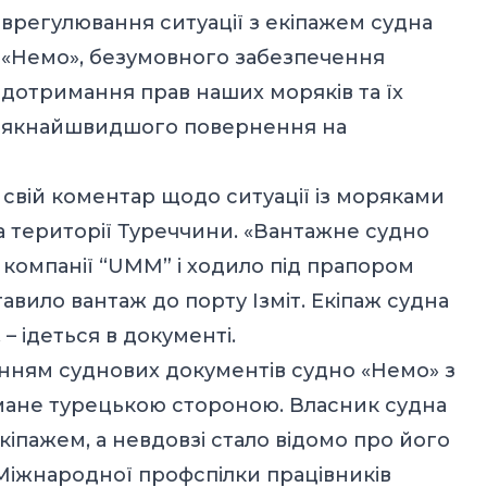
врегулювання ситуації з екіпажем судна
«Немо», безумовного забезпечення
дотримання прав наших моряків та їх
якнайшвидшого повернення на
свій коментар щодо ситуації із моряками
а території Туреччини. «Вантажне судно
 компанії “UMM” і ходило під прапором
оставило вантаж до порту Ізміт. Екіпаж судна
– ідеться в документі.
енням суднових документів судно «Немо» з
мане турецькою стороною. Власник судна
кіпажем, а невдовзі стало відомо про його
Міжнародної профспілки працівників