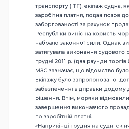
транспорту (ITF), екіпаж судна, 
заробітна платня, подав позов д
заборгованості за рахунок продаж
Республіки виніс на користь мор
набрало законної сили. Однак в
затягувала виконання судового р
грудні 2011 р. (два раунди торгі
МЗС зазначає, що відомство було
Екіпажу було запропоновано доп
забезпеченні відправки додому
рішення. Втім, моряки відмовили
завершення виконавчого провад
по заробітній платні.
«Наприкінці грудня на судні скі