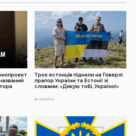
онопроект
Троє естонців підняли на Говерлі
 названий
прапор України та Естонії зі
атора
словами: «Дякую тобі, Україно!»
#
НОВИНИ