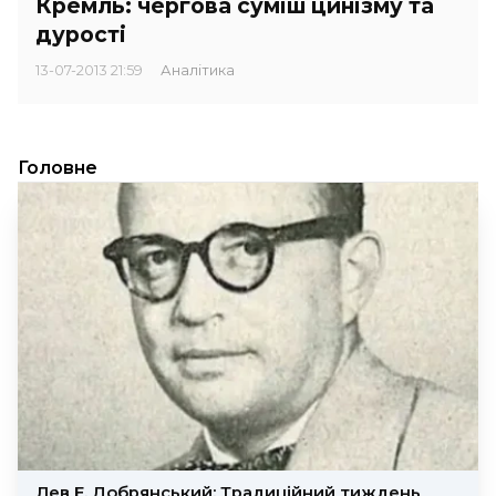
Кремль: чергова суміш цинізму та
дурості
13-07-2013 21:59
Аналітика
Головне
Лев Е. Добрянський: Традиційний тиждень