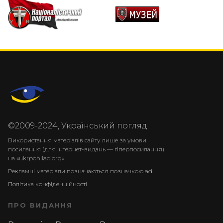
©2009-2024, Український погляд.
Використання матеріалів сайту лише за умови
посилання (для інтернет-видань — гіперпосилання)
на «ukrpohliad.org».
Рекламні матеріали позначаються позначкою ad.
Політика конфіденційності
ПРО ВИДАННЯ