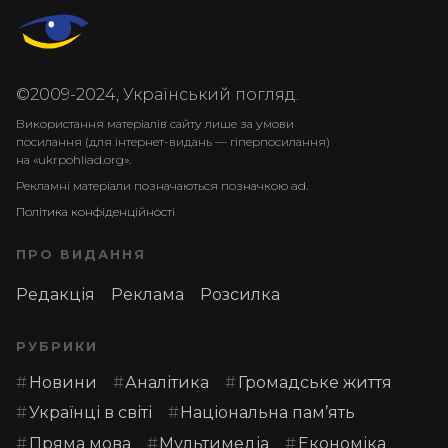
©2009-2024, Український погляд.
Використання матеріалів сайту лише за умови
посилання (для інтернет-видань — гіперпосилання)
на «ukrpohliad.org».
Рекламні матеріали позначаються позначкою ad.
Політика конфіденційності
ПРО ВИДАННЯ
Редакція
Реклама
Розсилка
РУБРИКИ
Новини
Аналітика
Громадське життя
Українці в світі
Національна пам’ять
Пряма мова
Мультимедіа
Економіка