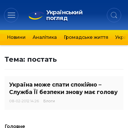
Український
погляд
Новини
Аналітика
Громадське життя
Украї
Тема:
постать
Україна може спати спокійно –
Служба Її безпеки знову має голову
08-02-2012 14:26
Блоги
Головне