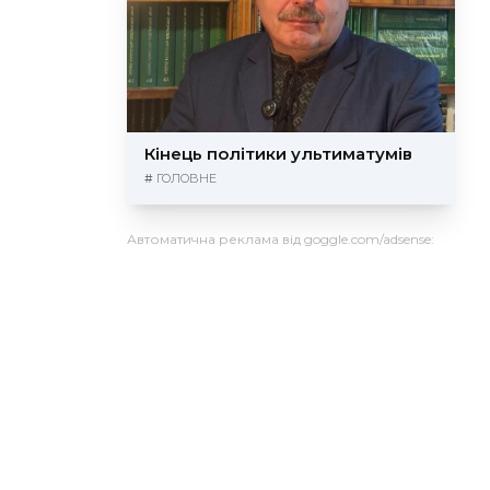
Кінець політики ультиматумів
#
ГОЛОВНЕ
Автоматична реклама від goggle.com/adsense: