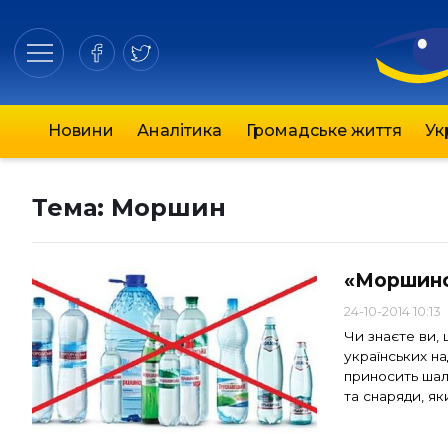
Новини
Аналітика
Громадське життя
Ук
Тема:
Моршин
«Моршинс
24-10-2014 10:13
Чи знаєте ви, 
українських на
приносить шал
та снаряди, я