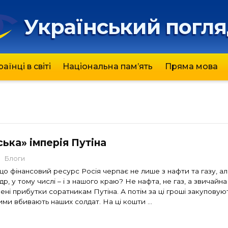
Український погл
раїнці в світі
Національна пам’ять
Пряма мова
ька» імперія Путіна
Блоги
що фінансовий ресурс Росія черпає не лише з нафти та газу, ал
др, у тому числі – і з нашого краю? Не нафта, не газ, а звичайна
ені прибутки соратникам Путіна. А потім за ці гроші закуповую
кими вбивають наших солдат. На ці кошти …