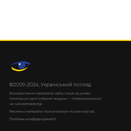
©2009-2024, Український погляд.
Використання матеріалів сайту лише за умови
посилання (для інтернет-видань — гіперпосилання)
на «ukrpohliad.org».
Рекламні матеріали позначаються позначкою ad.
Політика конфіденційності