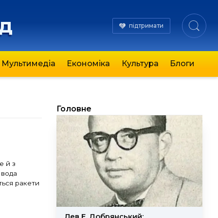
яд
підтримати
Мультимедіа
Економіка
Культура
Блоги
Головне
е й з
 вода
ться ракети
Лев Е. Добрянський: