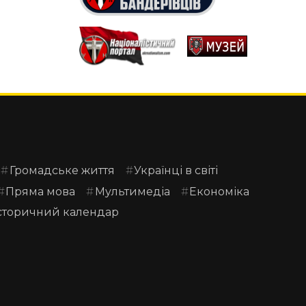
Громадське життя
Українці в світі
Пряма мова
Мультимедіа
Економіка
сторичний календар