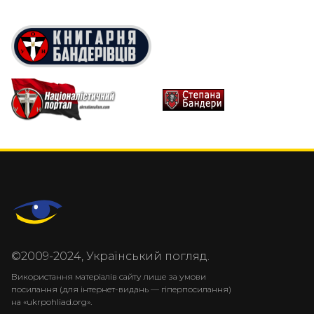
©2009-2024, Український погляд.
Використання матеріалів сайту лише за умови
посилання (для інтернет-видань — гіперпосилання)
на «ukrpohliad.org».