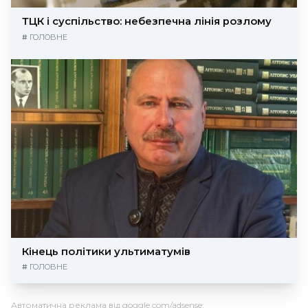
ТЦК і суспільство: небезпечна лінія розлому
#
ГОЛОВНЕ
Кінець політики ультиматумів
#
ГОЛОВНЕ
Автоматична реклама від goggle.com/adsense: