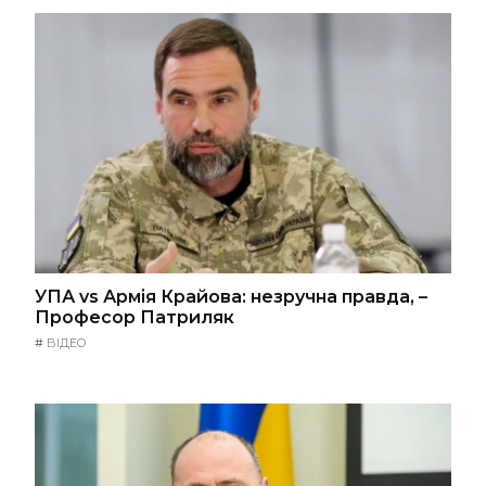
УПА vs Армія Крайова: незручна правда, –
Професор Патриляк
#
ВІДЕО