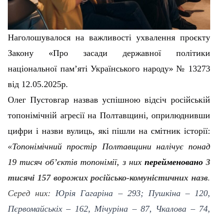
Наголошувалося на важливості ухвалення проєкту
Закону «Про засади державної політики
національної пам’яті Українського народу» № 13273
від 12.05.2025р.
Олег Пустовгар назвав успішною відсіч російській
топонімічній агресії на Полтавщині, оприлюднивши
цифри і назви вулиць, які пішли на смітник історії:
«Топонімічний простір Полтавщини налічує понад
19 тисяч об’єктів топонімії, з них
перейменовано
3
тисячі 157 ворожих російсько-комуністичних назв
.
Серед них:
Юрія Гагаріна – 293; Пушкіна – 120,
Пєрвомайськіх – 162, Мічуріна – 87, Чкалова – 74,