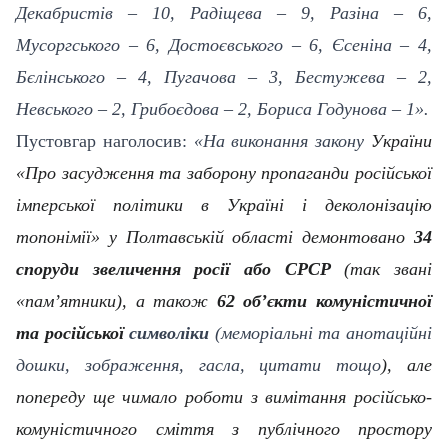
Декабристів – 10, Радіщева – 9, Разіна – 6,
Мусоргського – 6, Достоєвського – 6, Єсеніна – 4,
Бєлінського – 4, Пугачова – 3, Бестужева – 2,
Невського – 2, Грибоєдова – 2, Бориса Годунова – 1».
Пустовгар наголосив:
«На виконання закону
України
«Про засудження та заборону пропаганди російської
імперської політики в Україні і деколонізацію
топонімії» у Полтавській області демонтовано
34
споруди звеличення росії або СРСР
(так звані
«пам’ятники), а також
62 об’єкти комуністичної
та російської
символіки
(меморіальні та анотаційні
дошки, зображення, гасла, цитати тощо
), але
попереду ще чимало роботи з вимітання російсько-
комуністичного сміття з публічного простору