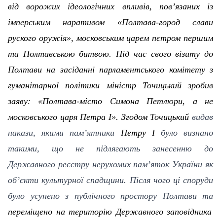
від ворожих ідеологічних впливів, пов’язаних із
імперським наративом «Полтава-город слави
руского оружія», московським царем пєтром першим
та Полтавською битвою.
Під час
c
вого візиту до
Полтави на засіданні парламентського комітету
з
гуманітарної політики
міністр Точицький зробив
заяву: «Полтава-місто Симона Петлюри, а не
московського царя Петра
I
». Згодом Точицький
видав
накази, якими пам’ятники
Петру
I
було визнано
такими, що не підлягають занесенню до
Державного реєстру нерухомих пам’яток України як
об’єкти культурної спадщини. Після чого ці споруди
було усунено з публічного простору Полтави та
переміщено на територію Державного заповідника