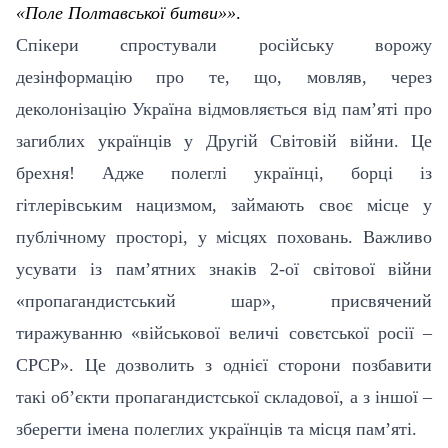
«Поле Полтавської битви»»
.
Спікери спростували російську ворожу
дезінформацію про те, що, мовляв, через
деколонізацію Україна відмовляється від памʼяті про
загиблих українців у Другій Світовій війни. Це
брехня! Адже полеглі українці, борці із
гітлерівським нацизмом, займають своє місце у
публічному просторі, у місцях поховань. Важливо
усувати із пам’ятних знаків 2-ої світової війни
«пропагандистський шар», присвячений
тиражуванню «військової величі совєтської росії –
СРСР». Це дозволить з однієї сторони позбавити
такі обʼєкти пропагандистської складової, а з іншої –
зберегти імена полеглих українців та місця памʼяті.