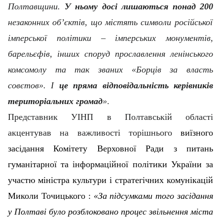
Полтавщини.
У ньому досі лишаються понад 200
незаконних об’єктів, що містять символи російської
імперської політики – імперських монументів,
барельєфів, інших
c
поруд прославлення ленінського
комсомолу та так званих «Борців за власть
совєтов». І
це пряма відповідальність керівників
територіальних громад
»
.
Представник УІНП в Полтавській області
акцентував на важливості торішнього
виїзного
засідання Комітету Верховної Ради з питань
гуманітарної та інформаційної політики України за
участю міністра культури і стратегічних комунікацій
Миколи Точицького :
«За підсумками того засідання
у Полтаві було розблоковано процес звільнення міста