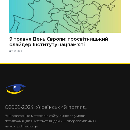
9 травня День Європи: просвітницький
слайдер Інституту нацпам’яті
#
ФОТО
©2009-2024, Український погляд.
Використання матеріалів сайту лише за умови
посилання (для інтернет-видань — гіперпосилання)
на «ukrpohliad.org».