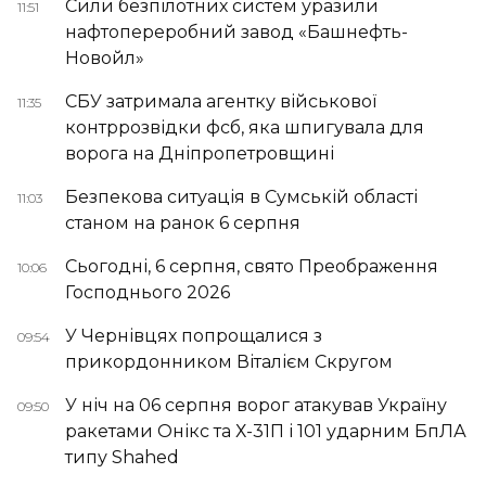
Сили безпілотних систем уразили
11:51
нафтопереробний завод «Башнефть-
Новойл»
СБУ затримала агентку військової
11:35
контррозвідки фсб, яка шпигувала для
ворога на Дніпропетровщині
Безпекова ситуація в Сумській області
11:03
станом на ранок 6 серпня
Сьогодні, 6 серпня, свято Преображення
10:06
Господнього 2026
У Чернівцях попрощалися з
09:54
прикордонником Віталієм Скругом
У ніч на 06 серпня ворог атакував Україну
09:50
ракетами Онікс та Х-31П і 101 ударним БпЛА
типу Shahed