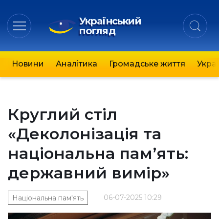
Український
погляд
Новини
Аналітика
Громадське життя
Украї
Круглий стіл
«Деколонізація та
національна памʼять:
державний вимір»
06-07-2025 10:29
Національна пам'ять