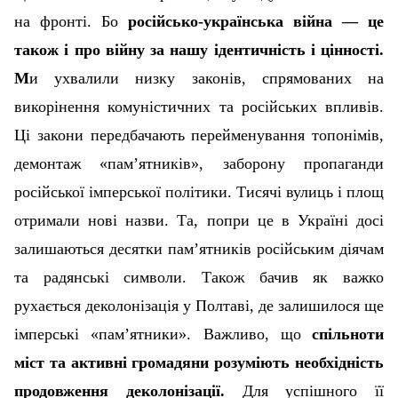
на фронті. Бо
російсько-українська війна — це
також і про війну за нашу ідентичність і цінності.
М
и ухвалили низку законів, спрямованих на
викорінення комуністичних та російських впливів.
Ці закони передбачають перейменування топонімів,
демонтаж «пам’ятників», заборону пропаганди
російської імперської політики. Тисячі вулиць і площ
отримали нові назви.
Та, попри це в Україні досі
залишаються десятки пам’ятників російським діячам
та радянські символи. Також бачив як важко
рухається деколонізація у Полтаві, де залишилося ще
імперські «памʼятники». Важливо, що
спільноти
міст та активні громадяни розуміють необхідність
продовження деколонізації
.
Для успішного її