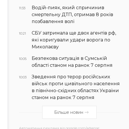
Водій-пияк, який спричинив
11:33
смертельну ДТП, отримав 8 років
позбавлення волі
СБУ затримала ще двох агентів рф,
10:21
які коригували удари ворога по
Миколаєву
Безпекова ситуація в Сумській
10:05
області станом на ранок 7 серпня
Зведення про терор російських
10:03
військ проти цивільного населення
в північно-східних областях України
станом на ранок 7 серпня
Більше новин
Автоматична реклама від goggle.com/adsense: