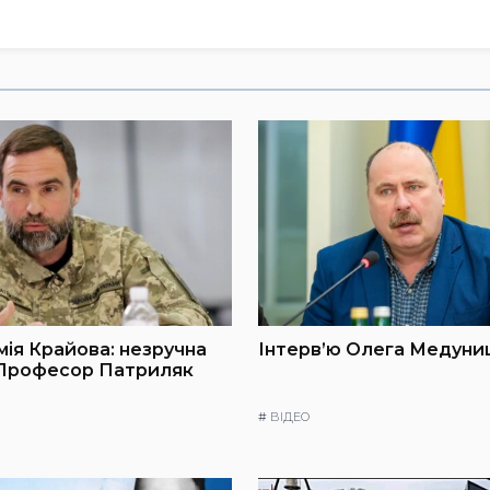
мія Крайова: незручна
Інтерв’ю Олега Медуниц
 Професор Патриляк
#
ВІДЕО