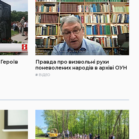
 Героїв
Правда про визвольні рухи
поневолених народів в архіві ОУН
#
ВІДЕО