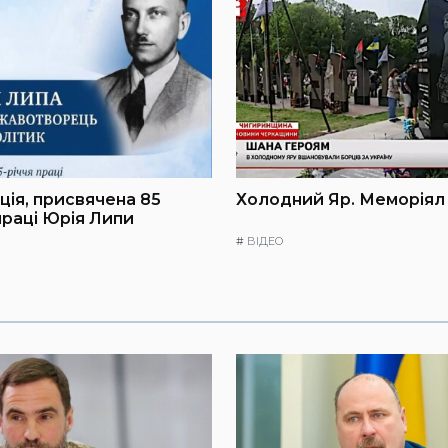
ія, присвячена 85
Холодний Яр. Меморіял
праці Юрія Липи
#
ВІДЕО