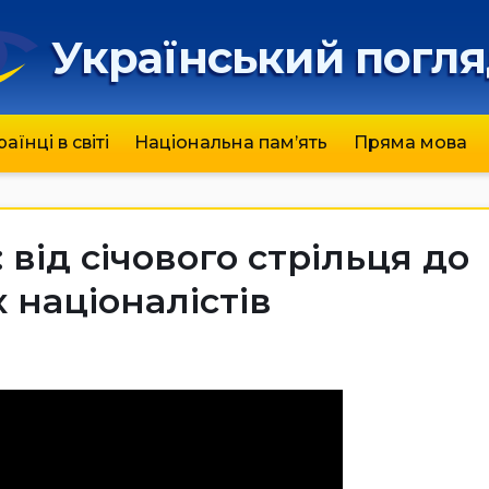
Український погл
раїнці в світі
Національна пам’ять
Пряма мова
від січового стрільця до
 націоналістів