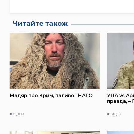
Читайте також
Мадяр про Крим, паливо і НАТО
УПА vs Ар
правда, –
#
ВІДЕО
#
ВІДЕО