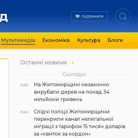
яд
підтримати
Мультимедіа
Економіка
Культура
Блоги
Останні новини
Сьогодні
На Житомирщині незаконно
11:45
вирубали дерев на понад 34
мільйони гривень
Слідчі поліції Житомирщини
11:40
перекрили канал нелегальної
міграції з тарифом 15 тисяч доларів
за «квиток за кордон»