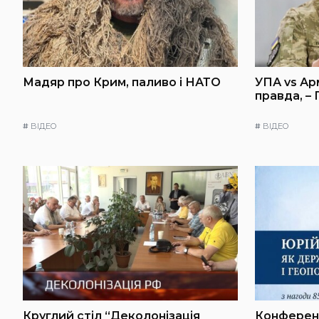
Мадяр про Крим, паливо і НАТО
УПА vs Ар
правда, –
#
ВІДЕО
#
ВІДЕО
Круглий стіл “Деколонізація
Конференц