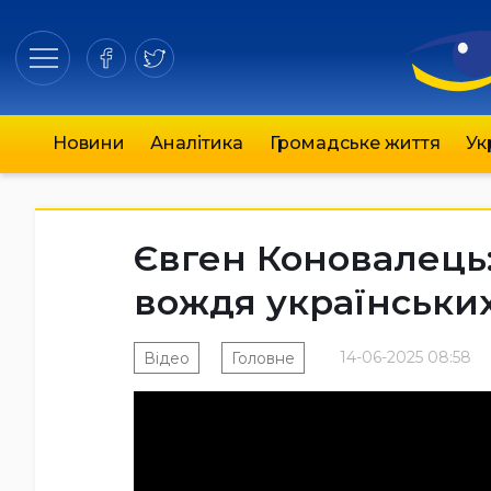
Новини
Аналітика
Громадське життя
Ук
Євген Коновалець: 
вождя українських
14-06-2025 08:58
Відео
Головне