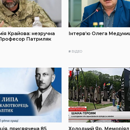
мія Крайова: незручна
Інтерв’ю Олега Медуниц
 Професор Патриляк
#
ВІДЕО
ія, присвячена 85
Холодний Яр. Меморіял