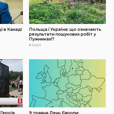
і в Канаді
Польща і Україна: що означають
результати пошукових робіт у
Пужниках!?
#
ВІДЕО
 Героїв
9 травня День Європи: