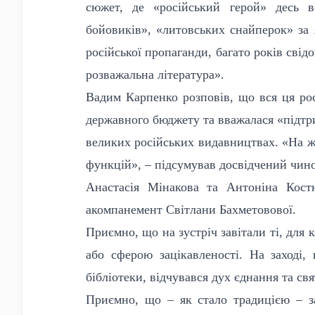
сюжет, де «російський герой» десь в
бойовиків», «литовських снайперок» за 
російської пропаганди, багато років свід
розважальна література».
Вадим Карпенко розповів, що вся ця рос
державного бюджету та вважалася «підт
великих російських видавництвах. «На жа
функцій», – підсумував досвідчений чин
Анастасія Мінакова та Антоніна Костю
акомпанемент Світлани Бахметовової.
Приємно, що на зустріч завітали ті, для 
або сферою зацікавленості. На заході, 
бібліотеки, відчувався дух єднання та св
Приємно, що – як стало традицією – з