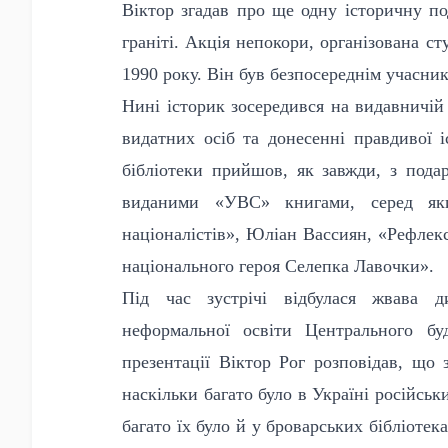
Віктор згадав про ще одну історичну по
граніті. Акція непокори, організована с
1990 року. Він був безпосереднім учасник
Нині історик зосередився на видавничій 
видатних осіб та донесенні правдивої і
бібліотеки прийшов, як завжди, з под
виданими «УВС» книгами, серед яки
націоналістів», Юліан Вассиян, «Рефле
національного героя Селепка Лавочки».
Під час зустрічі відбулася жвава ди
неформальної освіти Центрального б
презентації Віктор Рог розповідав, що 
наскільки багато було в Україні російськ
багато їх було й у броварських бібліоте