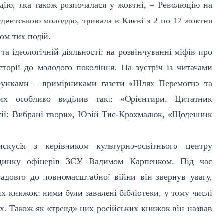
дію, яка також розпочалася у жовтні, – Революцію на
тудентською молоддю, тривала в Києві з 2 по 17 жовтня
ом тих подій.
та ідеологічній діяльності: на розвінчуванні міфів про
сторії до молодого покоління. На зустріч із читачами
арунками – примірниками газети «Шлях Перемоги» та
х особливо виділив такі: «Орієнтири. Цитатник
ксії: Вибрані твори», Юрій Тис-Крохмалюк, «Щоденник
скусія з керівником культурно-освітнього центру
удинку офіцерів ЗСУ Вадимом Карпенком. Під час
задовго до повномасштабної війни він звернув увагу,
их книжок: ними були завалені бібліотеки, у тому числі
ках. Також як «тренд» цих російських книжок він назвав