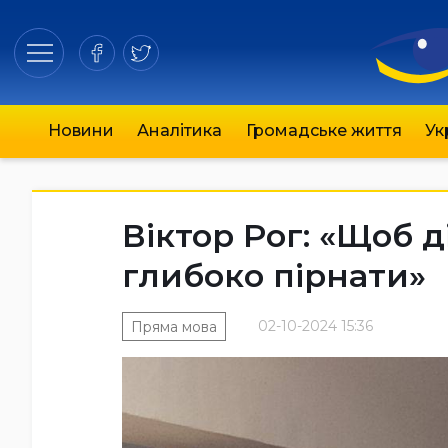
Новини
Аналітика
Громадське життя
Ук
Віктор Рог: «Щоб д
глибоко пірнати»
02-10-2024 15:36
Пряма мова