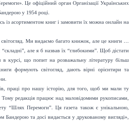
еремоги». Це офіційний орган Організації Українських
андерою у 1954 році.
ь із асортиментом книг і замовити їх можна онлайн на
світогляд. Ми видаємо багато книжок, але це книги …
 “складні”, але я б назвав їх “глибокими”. Щоб дістати
и в курсі, що попит на розважальну літературу більш
ниги формують світогляд, дають вірні орієнтири та
ни.
в, праці про нашу історію, для того, щоб ми мали ту
ед. Тому редакція працює над маловідомими рукописами,
ету “Шлях Перемоги”. Ця газета також є унікальною,
м Бандерою та досі видається у друкованому вигляді»,