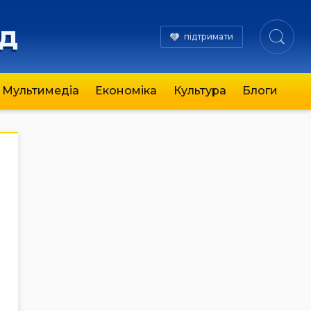
яд
підтримати
Мультимедіа
Економіка
Культура
Блоги