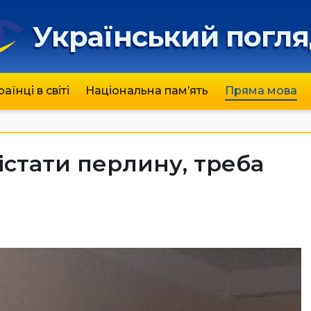
Український погл
раїнці в світі
Національна пам’ять
Пряма мова
істати перлину, треба