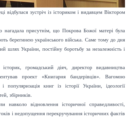
еці відбулася зустріч із істориком і видавцем Віктором
ко нагадала присутнім, що Покрова Божої матері була
ають берегинею українського війська. Саме тому до дня
ий шлях України, постійну боротьбу за незалежність і
 історик, громадський діяч, директор видавництва
ентував проект «Книгарня бандерівців». Вагомою
 популяризація книг із історії України, ідеології
ей, збірників.
и навколо відновлення історичної справедливості,
токів і недопущення перекручування історичних фактів