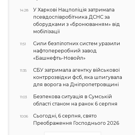
У Харкові Нацполіція затримала
14:28
псевдоспівробітника ДСНС за
оборудками з «бронюванням» від
мобілізації
Сили безпілотних систем уразили
11:51
нафтопереробний завод
«Башнефть-Новойл»
СБУ затримала агентку військової
11:35
контррозвідки фсб, яка шпигувала
для ворога на Дніпропетровщині
Безпекова ситуація в Сумській
11:03
області станом на ранок 6 серпня
Сьогодні, 6 серпня, свято
10:06
Преображення Господнього 2026