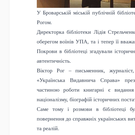
У Броварській міській публічній бібліот
Рогом.
Директорка бібліотеки Лідія Стрельчен
оберегом воїнів УПА, та і тепер її вваж
Покрови в бібліотеці згадували історичн
автентичність.
Віктор Рог – письменник, журналіст,
«Українська Видавнича Справа» през
частиною роботи книгарні є видання і
націоналізму, біографій історичних постат
Саме тому і розмови в бібліотеці бул
повернення до справжніх українських ви
та реалій.