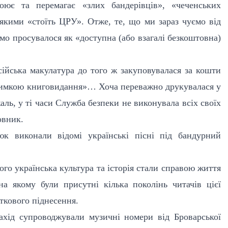
оює та перемагає «злих бандерівців», «чеченських
якими «стоїть ЦРУ». Отже, те, що ми зараз чуємо від
омо просувалося як «доступна (або взагалі безкоштовна)
ійська макулатура до того ж закуповувалася за кошти
римкою книговидання»… Хоча переважно друкувалася у
ль, у ті часи Служба безпеки не виконувала всіх своїх
овник.
к виконали відомі українські пісні під бандурний
кого українська культура та історія стали справою життя
на якому були присутні кілька поколінь читачів цієї
яткового піднесення.
ахід супроводжували музичні номери від Броварської