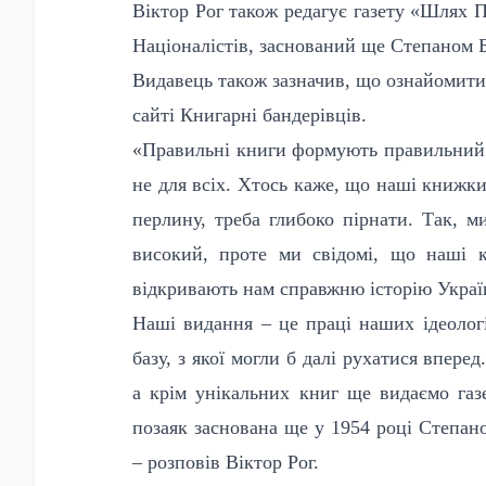
Віктор Рог також редагує газету «Шлях П
Націоналістів, заснований ще Степаном Б
Видавець також зазначив, що ознайомитис
сайті Книгарні бандерівців.
«Правильні книги формують правильний 
не для всіх. Хтось каже, що наші книжки
перлину, треба глибоко пірнати. Так, м
високий, проте ми свідомі, що наші к
відкривають нам справжню історію Украї
Наші видання – це праці наших ідеологі
базу, з якої могли б далі рухатися впер
а крім унікальних книг ще видаємо газ
позаяк заснована ще у 1954 році Степано
– розповів Віктор Рог.