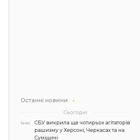
Останні новини
Сьогодні
СБУ викрила ще чотирьох агітаторів
14:40
рашизму у Херсоні, Черкасах та на
Сумщині