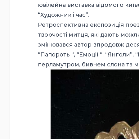
ювілейна виставка відомого киї
“Художник і час”.
Ретроспективна експозиція презе
творчості митця, які дають можли
змінювався автор впродовж десятк
“Папороть “, “Емоції “, “Янголи”,
перламутром, бивнем слона та м