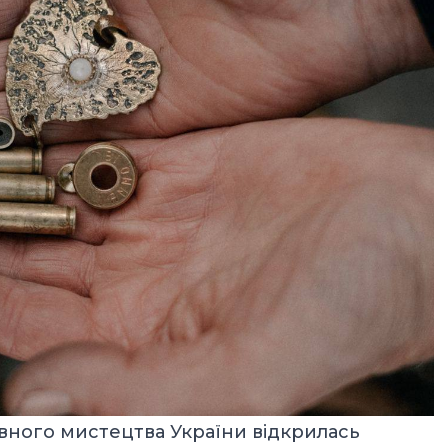
вного мистецтва України
відкрилась