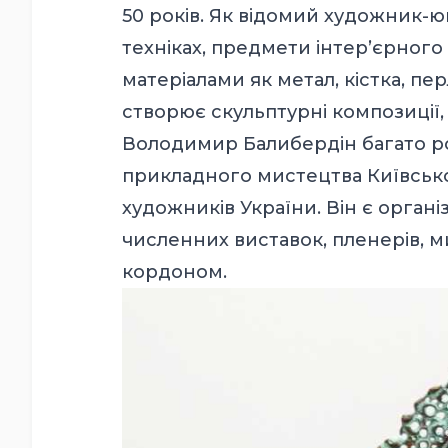
50 років.
Як відомий художник-ю
техніках, предмети інтер’єрног
матеріалами як метал, кістка, пе
створює скульптурні композиції,
Володимир Балибердін багато ро
прикладного мистецтва Київської
художників України. Він є орган
численних виставок, пленерів, мис
кордоном.