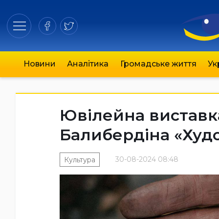
Новини
Аналітика
Громадське життя
Ук
Ювілейна вистав
Балибердіна «Худо
30-08-2024 08:48
Культура