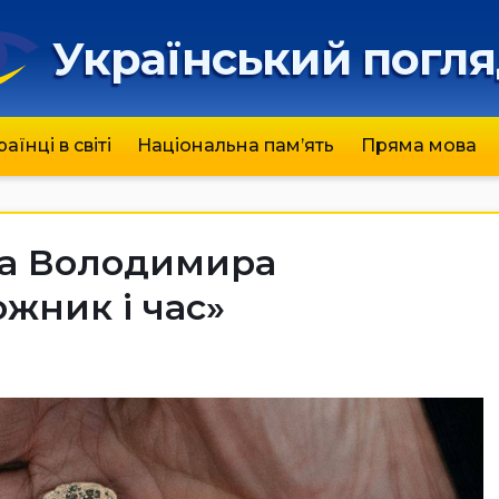
Український погл
раїнці в світі
Національна пам’ять
Пряма мова
ка Володимира
жник і час»