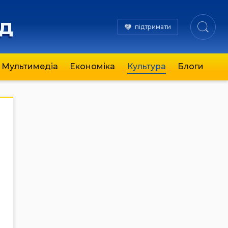
яд
підтримати
Мультимедіа
Економіка
Культура
Блоги