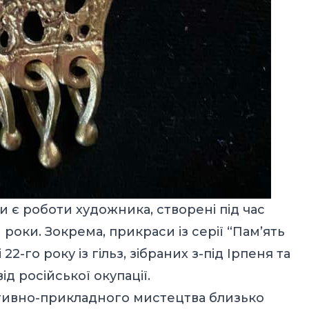
 є роботи художника, створені під час
и роки.
Зокрема, прикраси із серії “Пам’ять
22-го року із гільз, зібраних з-під Ірпеня та
ід російської окупації.
ативно-прикладного мистецтва близько