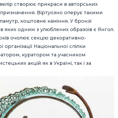
велір створює прикраси в авторських
о призначення. Віртуозно оперує такими
рламутр, коштовне каміння. У бронзі
 в яких одним з улюблених образоів є Янгол.
ків очолює секцію декоративно-
 організації Національної спілки
ізатором, куратором та учасником
тецьких акцій як в Україні, так і за