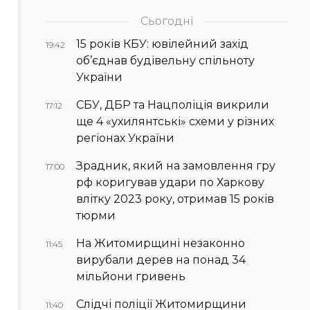
Сьогодні
15 років КБУ: ювілейний захід
19:42
об’єднав будівельну спільноту
України
СБУ, ДБР та Нацполіція викрили
17:12
ще 4 «ухилянтські» схеми у різних
регіонах України
Зрадник, який на замовлення гру
17:00
рф коригував удари по Харкову
влітку 2023 року, отримав 15 років
тюрми
На Житомирщині незаконно
11:45
вирубали дерев на понад 34
мільйони гривень
Слідчі поліції Житомирщини
11:40