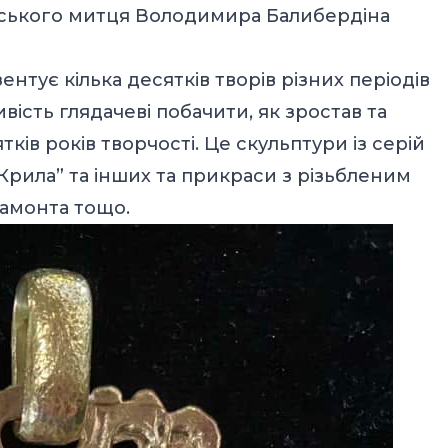
вського митця Володимира Балибердіна
нтує кілька десятків творів різних періодів
вість глядачеві побачити, як зростав та
ів років творчості. Це скульптури із серій
 “Крила” та інших та прикраси з різьбленим
амонта тощо.