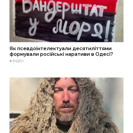
Як псевдоінтелектуали десятиліттями
формували російські наративи в Одесі?
#
ВІДЕО