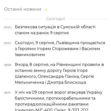
Останні новини
Сьогодні
Безпекова ситуація в Сумській області
09:20
станом на ранок 9 серпня
Сьогодні, 9 серпня, Львівщина прощається
09:19
з Героями Ігорем Сторожевим і Василем
Іваниковичем
Вчора, 8 серпня, на Рівненщині провели в
08:58
останню земну дорогу Героїв Ігоря
Шаленого, Олександра Паніна, Сергія
Мельниченка і Дмитра Блискоша
У ніч на 09 серпня ворог атакував Україну
08:13
балістичними, протикорабельними та
протирадіолокаційними ракетами:
Іскандер-М/С-400, Онікс, Х-31П, 202