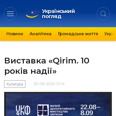
Український
погляд
Новини
Аналітика
Громадське життя
Украї
Виставка «Qirim. 10
років надії»
30-08-2024 13:14
Культура