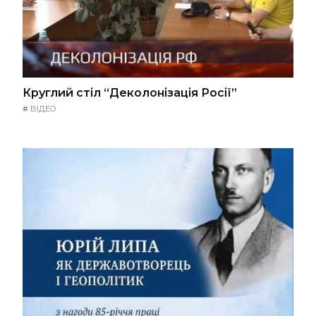
Круглий стіл “Деколонізація Росії”
#
ВІДЕО