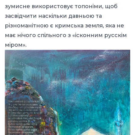
зумисне використовує топоніми, щоб
засвідчити наскільки давньою та
різноманітною є кримська земля, яка не
має нічого спільного з «ісконним русскім
міром».