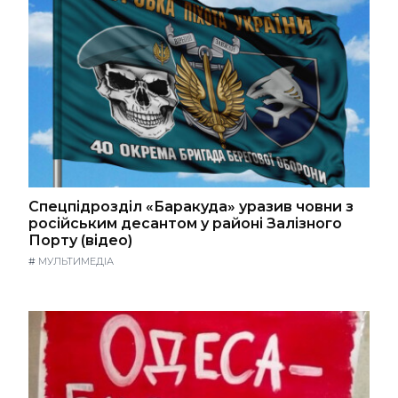
Спецпідрозділ «Баракуда» уразив човни з
російським десантом у районі Залізного
Порту (відео)
#
МУЛЬТИМЕДІА