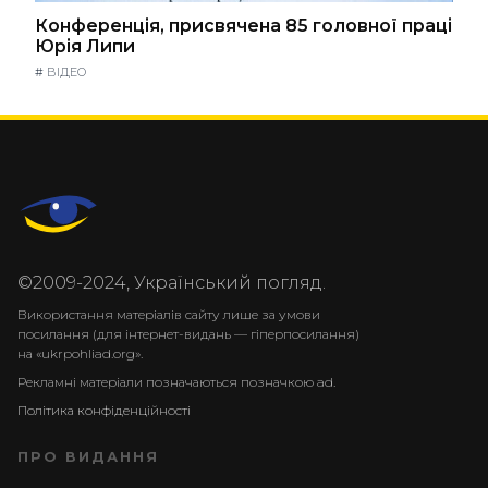
Конференція, присвячена 85 головної праці
Юрія Липи
#
ВІДЕО
©2009-2024, Український погляд.
Використання матеріалів сайту лише за умови
посилання (для інтернет-видань — гіперпосилання)
на «ukrpohliad.org».
Рекламні матеріали позначаються позначкою ad.
Політика конфіденційності
ПРО ВИДАННЯ