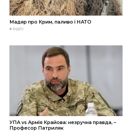
Мадяр про Крим, паливо і НАТО
#
ВІДЕО
УПА vs Армія Крайова: незручна правда, –
Професор Патриляк