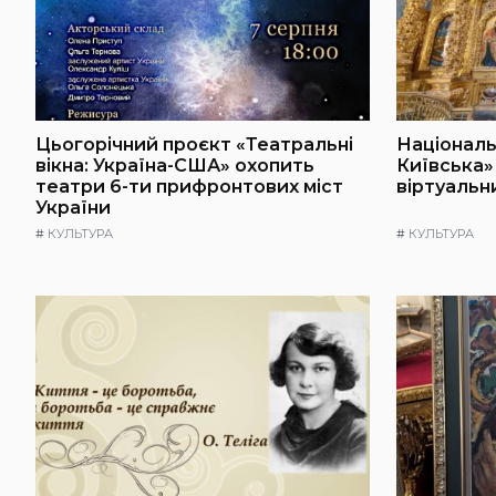
Цьогорічний проєкт «Театральні
Національ
вікна: Україна-США» охопить
Київська»
театри 6-ти прифронтових міст
віртуальн
України
#
КУЛЬТУРА
#
КУЛЬТУРА