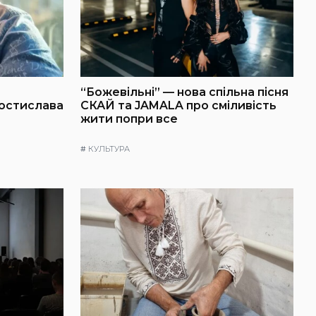
“Божевільні” — нова спільна пісня
Ростислава
СКАЙ та JAMALA про сміливість
жити попри все
#
КУЛЬТУРА