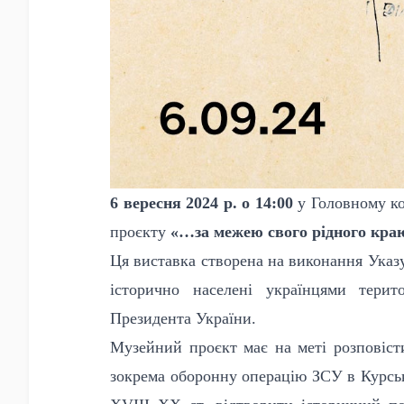
6 вересня 2024 р. о 14:00
у Головному ко
проєкту
«…за межею свого рідного кра
Ця виставка створена на виконання Указу
історично населені українцями терит
Президента України.
Музейний проєкт має на меті розповісти
зокрема оборонну операцію ЗСУ в Курські