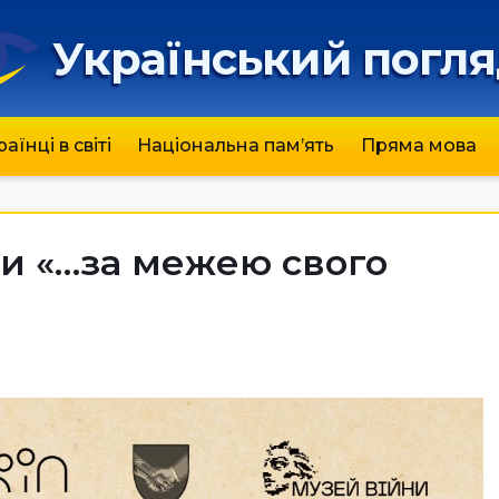
Український погл
раїнці в світі
Національна пам’ять
Пряма мова
ки «…за межею свого