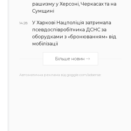
рашизму у Херсоні, Черкасах та на
Сумщині
У Харкові Нацполіція затримала
14:28
псевдоспівробітника ДСНС за
оборудками з «бронюванням» від
мобілізації
Більше новин
Автоматична реклама від goggle.com/adsense: