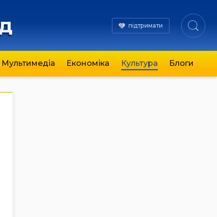
яд
підтримати
Мультимедіа
Економіка
Культура
Блоги