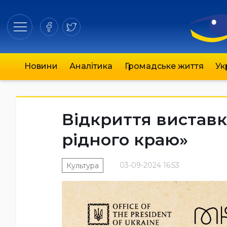
Новини
Аналітика
Громадське життя
Ук
Відкриття вистав
рідного краю»
03-09-2024 16:53
Культура