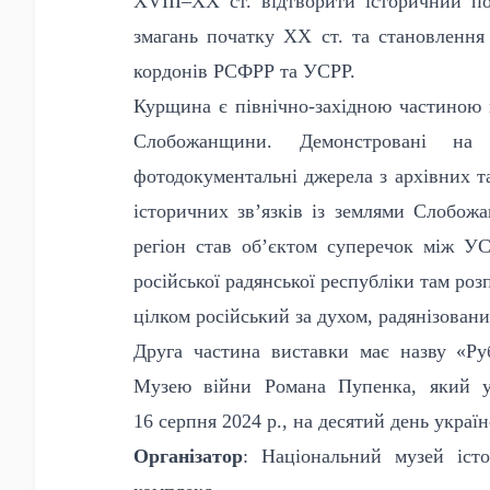
XVIII–XX ст. відтворити історичний п
змагань початку
XX
ст. та становлення
кордонів РСФРР та УСРР.
Курщина є північно-західною частиною н
Слобожанщини. Демонстровані на ви
фотодокументальні джерела з архівних та
історичних зв’язків із землями Слобож
регіон став об’єктом суперечок між У
російської радянської республіки там ро
цілком російський за духом, радянізовани
Друга частина виставки має назву «Ру
Музею війни Романа Пупенка, який у
16 серпня 2024 р.,
на десятий день украї
Організатор
: Національний музей істо