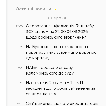
Останні новини
6 Серпня
Оперативна інформація Генштабу
22:08
ЗСУ станом на 22:00 06.08.2026
щодо російського вторгнення
На Буковині шістьох чоловіків і
19:52
переправника затримано дорогою
до кордону
НАБУ передало справу
18:32
Коломойського до суду
Настоятеля 2 храмів УПЦ МП
18:07
засудили до 15 років ув’язнення за
співпрацю з ФСБ
СБУ викрила ще чотирьох агітаторів
14:40