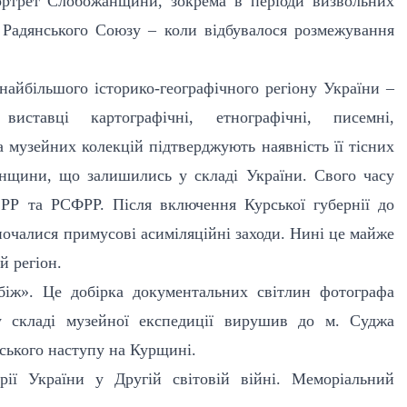
ортрет Слобожанщини, зокрема в періоди визвольних
 Радянського Союзу – коли відбувалося розмежування
айбільшого історико-географічного регіону України –
ставці картографічні, етнографічні, писемні,
 музейних колекцій підтверджують наявність її тісних
анщини, що залишились у складі України. Свого часу
СРР та РСФРР. Після включення Курської губернії до
зпочалися примусові асиміляційні заходи. Нині це майже
й регіон.
біж». Це добірка документальних світлин фотографа
 складі музейної експедиції вирушив до м. Суджа
нського наступу на Курщині.
рії України у Другій світовій війні. Меморіальний