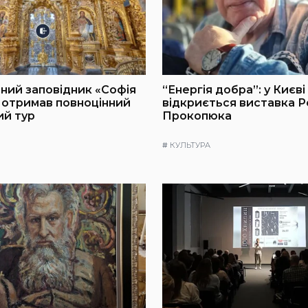
ний заповідник «Софія
“Енергія добра”: у Києві
 отримав повноцінний
відкриється виставка 
ий тур
Прокопюка
#
КУЛЬТУРА