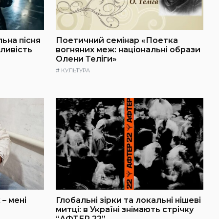
льна пісня
Поетичний семінар «Поетка
ливість
вогняних меж: національні образи
Олени Теліги»
#
КУЛЬТУРА
 – мені
Глобальні зірки та локальні нішеві
митці: в Україні знімають стрічку
“АФТЕР 22”