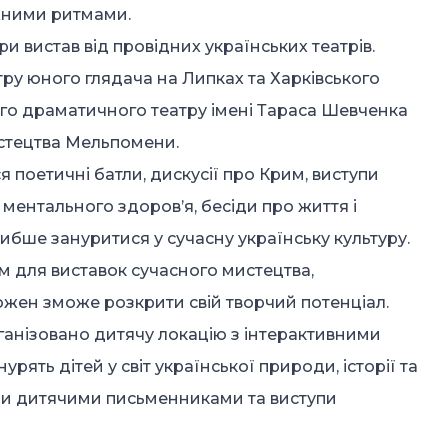
жними ритмами.
и вистав від провідних українських театрів.
ру юного глядача на Липках та Харківського
го драматичного театру імені Тараса Шевченка
истецтва Мельпомени.
я поетичні батли, дискусії про Крим, виступи
 ментального здоров’я, бесіди про життя і
либше зануритися у сучасну українську культуру.
 для виставок сучасного мистецтва,
ожен зможе розкрити свій творчий потенціал.
анізовано дитячу локацію з інтерактивними
рять дітей у світ української природи, історії та
кими дитячими письменниками та виступи