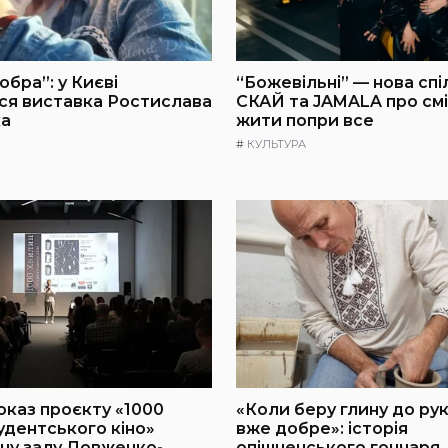
обра”: у Києві
“Божевільні” — нова спі
ся виставка Ростислава
СКАЙ та JAMALA про смі
а
жити попри все
#
КУЛЬТУРА
каз проєкту «1000
«Коли беру глину до рук
удентського кіно»
вже добре»: історія
вну залу Довженко-
опішненського гончаря