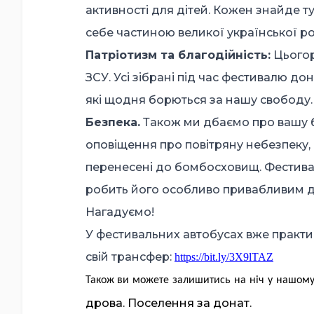
активності для дітей. Кожен знайде 
себе частиною великої української р
Патріотизм та благодійність:
Цьогор
ЗСУ. Усі зібрані під час фестивалю до
які щодня борються за нашу свободу.
Безпека.
Також ми дбаємо про вашу б
оповіщення про повітряну небезпеку, 
перенесені до бомбосховищ. Фестива
робить його особливо привабливим д
Нагадуємо!
У фестивальних автобусах вже практи
свій трансфер:
https
://
bit
.
ly
/3
X
9
lTAZ
Також ви
можете
залишитись
на
ніч
у
нашом
дрова. Поселення за донат.