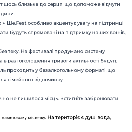
тут щось близьке до серця, що допоможе відчути
одини.
іч Ше.Fest особливо акцентує увагу на підтримці
нати будуть спрямовані на підтримку наших воїнів,
езпеку. На фестивалі продумано систему
а в разі оголошення тривоги активності будуть
ль проходить у безалкогольному форматі, що
ля сімейного відпочинку.
чно не лишилося місць. Встигніть забронювати
На територіє є душ, вода,
.
у
наметовому
містечку