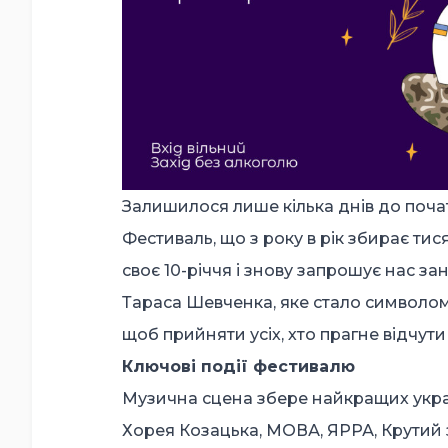
Залишилося лише кілька днів до початк
Фестиваль, що з року в рік збирає тис
своє 10-річчя і знову запрошує нас за
Тараса Шевченка, яке стало символом 
щоб прийняти усіх, хто прагне відчути 
Ключові події фестивалю
Музична сцена збере найкращих украї
Хорея Козацька, МОВА, ЯРРА, Крутий за