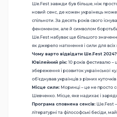
Ше.Fest завжди був більше, ніж прост
новий сенс, де кожен українець може
спільноти. За десять років свого існ
феноменом, але й символом боротьби, є
Ше.Fest набуває ще більшого значенн
як джерело натхнення і сили для всіх 
Чому варто відвідати Ше.Fest 2024?
Ювілейний рік:
10 років фестивалю – 
збереження і розвиток української кул
об’єднував українців з різних куточків 
Місце сили:
Моринці – це не просто се
Шевченко. Місце, яке надихає і заря
Програма сповнена сенсів:
Ше.Fest –
літературні та філософські бесіди, ма