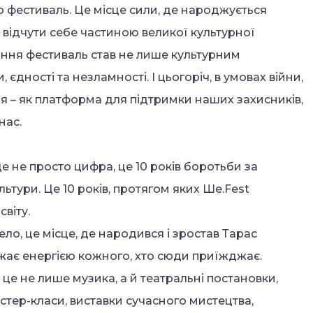
о фестиваль. Це місце сили, де народжується
 відчути себе частиною великої культурної
ування фестиваль став не лише культурним
дності та незламності. І цьогоріч, в умовах війни,
я – як платформа для підтримки наших захисників,
нас.
це не просто цифра, це 10 років боротьби за
ьтури. Це 10 років, протягом яких Ше.Fest
світу.
ло, це місце, де народився і зростав Тарас
джає енергією кожного, хто сюди приїжджає.
 це не лише музика, а й театральні постановки,
йстер-класи, виставки сучасного мистецтва,