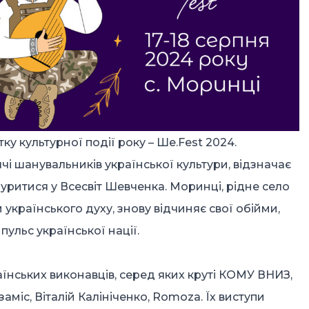
у культурної події року – Ше.Fest 2024.
ячі шанувальників української культури, відзначає
нуритися у Всесвіт Шевченка. Моринці, рідне село
українського духу, знову відчиняє свої обійми,
пульс української нації.
нських виконавців, серед яких круті КОМУ ВНИЗ,
міс, Віталій Калініченко, Romoza. Їх виступи