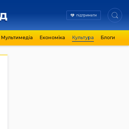
яд
підтримати
Мультимедіа
Економіка
Культура
Блоги