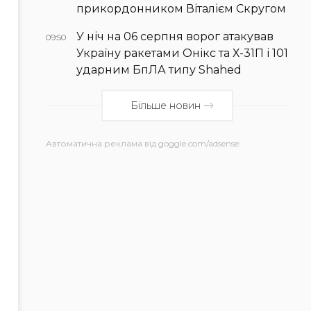
прикордонником Віталієм Скругом
У ніч на 06 серпня ворог атакував
09:50
Україну ракетами Онікс та Х-31П і 101
ударним БпЛА типу Shahed
Більше новин
Автоматична реклама від goggle.com/adsense: