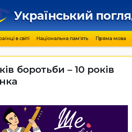
Український погл
раїнці в світі
Національна пам’ять
Пряма мова
ків боротьби – 10 років
нка