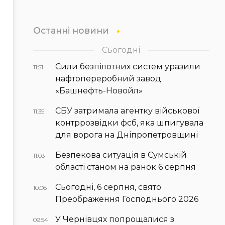
Останні новини
Сьогодні
Сили безпілотних систем уразили
11:51
нафтопереробний завод
«Башнефть-Новойл»
СБУ затримала агентку військової
11:35
контррозвідки фсб, яка шпигувала
для ворога на Дніпропетровщині
Безпекова ситуація в Сумській
11:03
області станом на ранок 6 серпня
Сьогодні, 6 серпня, свято
10:06
Преображення Господнього 2026
У Чернівцях попрощалися з
09:54