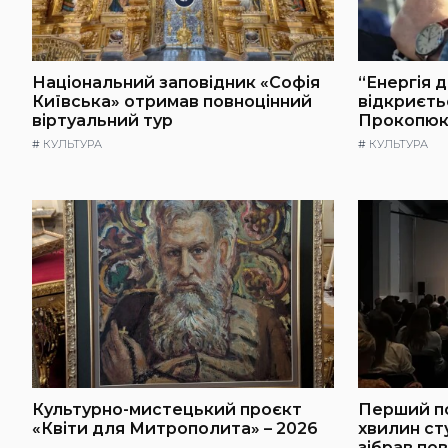
Національний заповідник «Софія
“Енергія д
Київська» отримав повноцінний
відкриєть
віртуальний тур
Прокопюк
#
КУЛЬТУРА
#
КУЛЬТУРА
Культурно-мистецький проєкт
Перший по
«Квіти для Митрополита» – 2026
хвилин ст
зібрав по