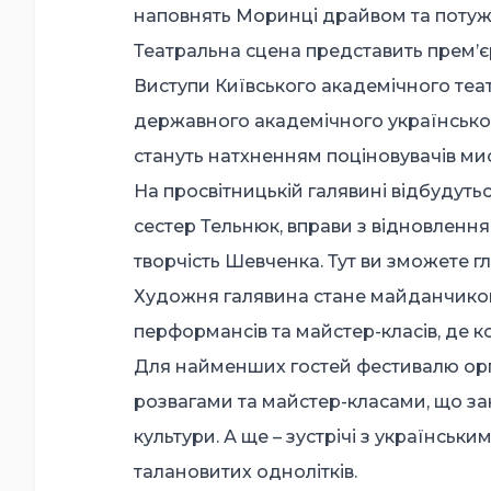
наповнять Моринці драйвом та поту
Театральна сцена представить прем’єр
Виступи Київського академічного теат
державного академічного українсько
стануть натхненням поціновувачів м
На просвітницькій галявині відбудутьс
сестер Тельнюк, вправи з відновлення
творчість Шевченка. Тут ви зможете г
Художня галявина стане майданчиком
перформансів та майстер-класів, де к
Для найменших гостей фестивалю орг
розвагами та майстер-класами, що зану
культури. А ще – зустрічі з українсь
талановитих однолітків.