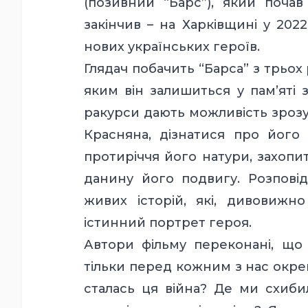
(позивний “Барс”), який почав
закінчив – на Харківщині у 202
нових українських героїв.
Глядач побачить “Барса” з трьох 
яким він залишиться у пам’яті з
ракурси дають можливість зрозу
Красняна, дізнатися про його
протиріччя його натури, захопит
данину його подвигу. Розповід
живих історій, які, дивовижно
істинний портрет героя.
Автори фільму переконані, що 
тільки перед кожним з нас окрем
сталась ця війна? Де ми схибил