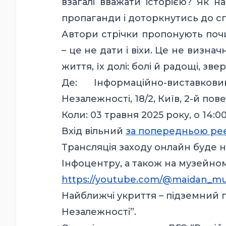
взагалі вважати історією? Як н
пропаганди і доторкнутись до 
Автори стрічки пропонують почи
– це не дати і віхи. Це не визначні
життя, їх долі: болі й радощі, зв
Де: Інформаційно-виставк
Незалежності, 18/2, Київ, 2-й по
Коли: 03 травня 2025 року, о 14:0
Вхід вільний
за попередньою ре
Трансляція заходу онлайн буде 
Інфоцентру, а також на музейном
https://youtube.com/@maidan_
Найближчі укриття – підземний п
Незалежності”.