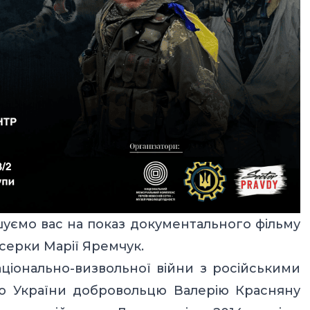
ошуємо вас на показ документального фільму
серки Марії Яремчук.
ціонально-визвольної війни з російськими
ю України добровольцю Валерію Красняну