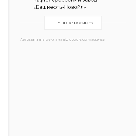
«Башнефть-Новойл»
Більше новин
Автоматична реклама від goggle.com/adsense: