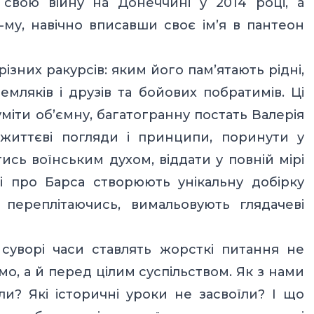
 свою війну на Донеччині у 2014 році, а
2-му, навічно вписавши своє ім’я в пантеон
різних ракурсів: яким його пам’ятають рідні,
емляків і друзів та бойових побратимів. Ці
міти об’ємну, багатогранну постать Валерія
 життєві погляди і принципи, поринути у
ись воїнським духом, віддати у повній мірі
і про Барса створюють унікальну добірку
 переплітаючись, вимальовують глядачеві
суворі часи ставлять жорсткі питання не
о, а й перед цілим суспільством. Як з нами
и? Які історичні уроки не засвоїли? І що