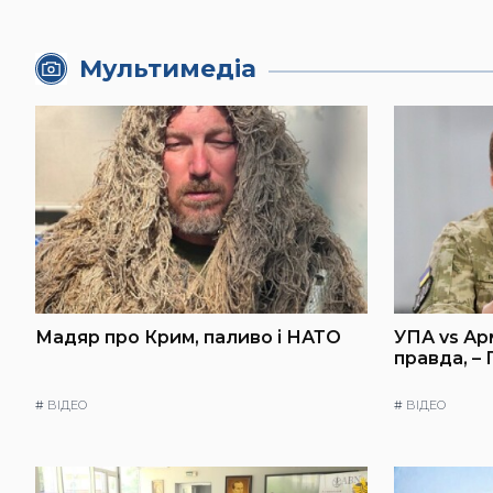
Мультимедіа
Мадяр про Крим, паливо і НАТО
УПА vs Ар
правда, –
#
ВІДЕО
#
ВІДЕО