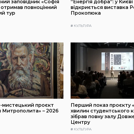
ний заповідник «Софія
“Енергія добра”: у Києві
 отримав повноцінний
відкриється виставка 
ий тур
Прокопюка
#
КУЛЬТУРА
-мистецький проєкт
Перший показ проєкту 
я Митрополита» – 2026
хвилин студентського к
зібрав повну залу Довж
Центру
#
КУЛЬТУРА