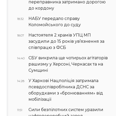
переправника затримано дорогою
до кордону
НАБУ передало справу
18:32
Коломойського до суду
Настоятеля 2 храмів УПЦ МП
18:07
засудили до 15 років ув’язнення за
співпрацю з ФСБ
СБУ викрила ще чотирьох агітаторів
14:40
рашизму у Херсоні, Черкасах та на
Сумщині
У Харкові Нацполіція затримала
14:28
псевдоспівробітника ДСНС за
оборудками з «бронюванням» від
мобілізації
Сили безпілотних систем уразили
11:51
нафтопереробний завод