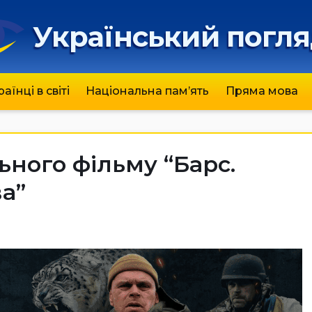
Український погл
раїнці в світі
Національна пам’ять
Пряма мова
ного фільму “Барс.
а”