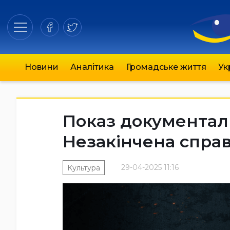
Новини
Аналітика
Громадське життя
Ук
Показ документаль
Незакінчена справ
29-04-2025 11:16
Культура