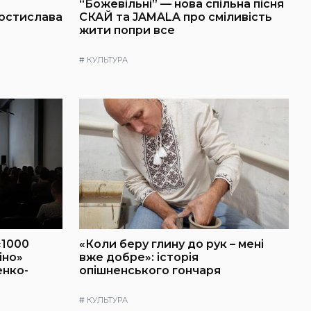
“Божевільні” — нова спільна пісня
Ростислава
СКАЙ та JAMALA про сміливість
жити попри все
#
КУЛЬТУРА
«1000
«Коли беру глину до рук – мені
іно»
вже добре»: історія
енко-
опішненського гончаря
#
КУЛЬТУРА