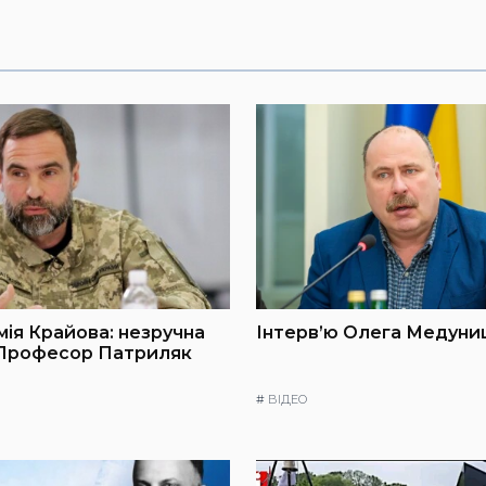
мія Крайова: незручна
Інтерв’ю Олега Медуниц
 Професор Патриляк
#
ВІДЕО