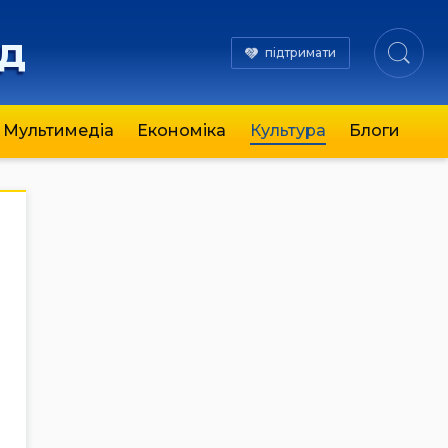
яд
підтримати
Мультимедіа
Економіка
Культура
Блоги