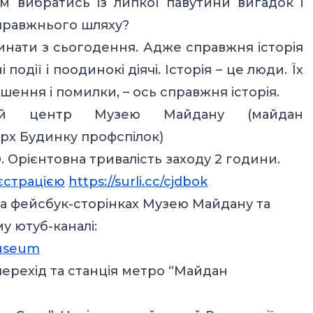
ам вибратись із липкої павутини вигадок і
справжнього шляху?
нати з сьогодення. Адже справжня історія
 події і поодинокі діячі. Історія – це люди. Їх
ершення і помилки, – ось справжня історія.
овий центр Музею Майдану (майдан
верх Будинку профспілок)
0. Орієнтовна тривалість заходу 2 години.
єстрацією
https://surli.cc/cjdbok
на фейсбук-сторінках Музею Майдану та
у ютуб-каналі:
museum
ерехід та станція метро “Майдан