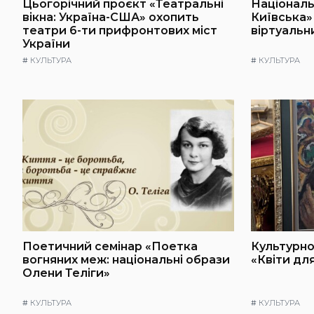
Цьогорічний проєкт «Театральні
Національ
вікна: Україна-США» охопить
Київська»
театри 6-ти прифронтових міст
віртуальн
України
#
КУЛЬТУРА
#
КУЛЬТУРА
Поетичний семінар «Поетка
Культурно
вогняних меж: національні образи
«Квіти дл
Олени Теліги»
#
КУЛЬТУРА
#
КУЛЬТУРА