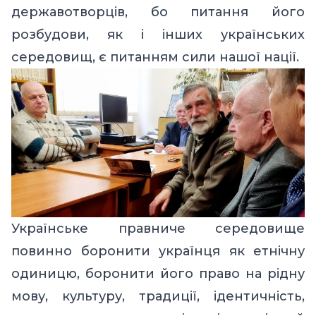
державотворців, бо питання його
розбудови, як і інших українських
середовищ, є питанням сили нашої нації.
Українське правниче середовище
повинно боронити українця як етнічну
одиницю, боронити його право на рідну
мову, культуру, традиції, ідентичність,