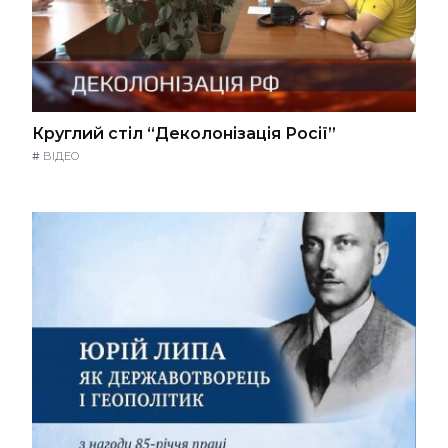
Круглий стіл “Деколонізація Росії”
#
ВІДЕО