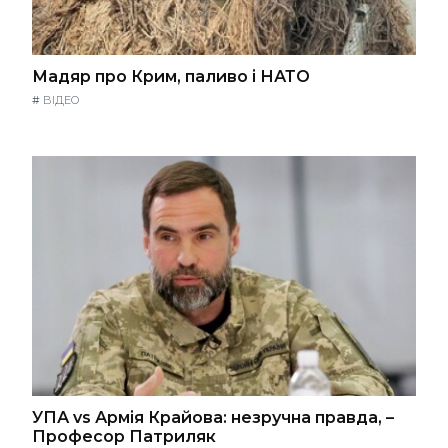
Мадяр про Крим, паливо і НАТО
#
ВІДЕО
УПА vs Армія Крайова: незручна правда, –
Професор Патриляк