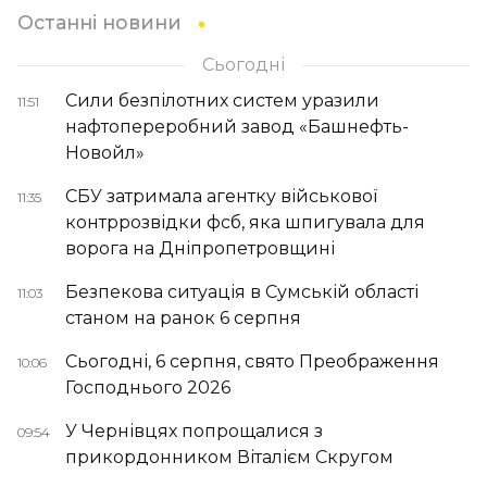
Останні новини
Сьогодні
Сили безпілотних систем уразили
11:51
нафтопереробний завод «Башнефть-
Новойл»
СБУ затримала агентку військової
11:35
контррозвідки фсб, яка шпигувала для
ворога на Дніпропетровщині
Безпекова ситуація в Сумській області
11:03
станом на ранок 6 серпня
Сьогодні, 6 серпня, свято Преображення
10:06
Господнього 2026
У Чернівцях попрощалися з
09:54
прикордонником Віталієм Скругом