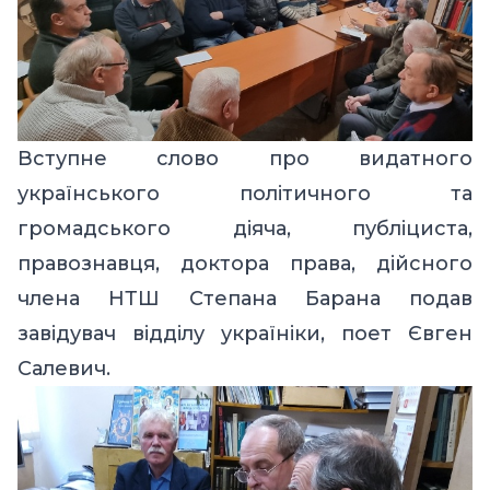
Вступне слово про видатного
українського політичного та
громадського діяча, публіциста,
правознавця, доктора права, дійсного
члена НТШ Степана Барана подав
завідувач відділу україніки, поет Євген
Салевич.