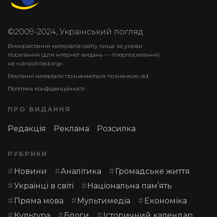
©2009-2024, Український погляд.
Використання матеріалів сайту лише за умови
посилання (для інтернет-видань — гіперпосилання)
на «ukrpohliad.org».
Рекламні матеріали позначаються позначкою ad.
Політика конфіденційності
ПРО ВИДАННЯ
Редакція
Реклама
Розсилка
РУБРИКИ
Новини
Аналітика
Громадське життя
Українці в світі
Національна пам’ять
Пряма мова
Мультимедіа
Економіка
Культура
Блоги
Історичний календар