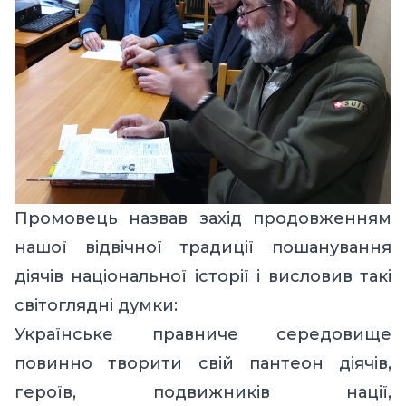
Промовець назвав захід продовженням
нашої відвічної традиції пошанування
діячів національної історії і висловив такі
світоглядні думки:
Українське правниче середовище
повинно творити свій пантеон діячів,
героїв, подвижників нації,