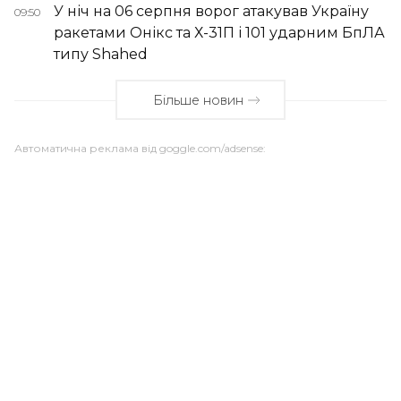
У ніч на 06 серпня ворог атакував Україну
09:50
ракетами Онікс та Х-31П і 101 ударним БпЛА
типу Shahed
Більше новин
Автоматична реклама від goggle.com/adsense: