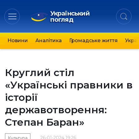
Український
погляд
Новини
Аналітика
Громадське життя
Украї
Круглий стіл
«Українські правники в
історії
державотворення:
Степан Баран»
26-01-2024 19:26
Культура