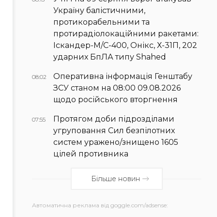
Україну балістичними,
протикорабельними та
протирадіолокаційними ракетами:
Іскандер-М/С-400, Онікс, Х-31П, 202
ударних БпЛА типу Shahed
Оперативна інформація Генштабу
08:02
ЗСУ станом на 08:00 09.08.2026
щодо російського вторгнення
Протягом доби підрозділами
07:55
угруповання Сил безпілотних
систем уражено/знищено 1605
цілей противника
Більше новин
Автоматична реклама від goggle.com/adsense: