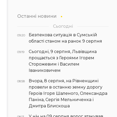
Останні новини
Сьогодні
Безпекова ситуація в Сумській
09:20
області станом на ранок 9 серпня
Сьогодні, 9 серпня, Львівщина
09:19
прощається з Героями Ігорем
Сторожевим і Василем
Іваниковичем
Вчора, 8 серпня, на Рівненщині
08:58
провели в останню земну дорогу
Героїв Ігоря Шаленого, Олександра
Паніна, Сергія Мельниченка і
Дмитра Блискоша
У ніч на 09 серпня ворог атакував
08:13