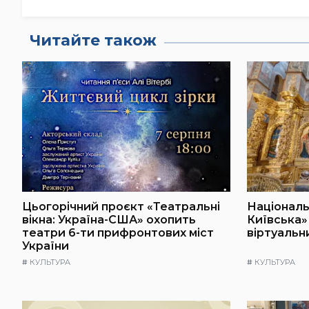
Читайте також
Цьогорічний проєкт «Театральні
Національ
вікна: Україна-США» охопить
Київська»
театри 6-ти прифронтових міст
віртуальн
України
#
КУЛЬТУРА
#
КУЛЬТУРА