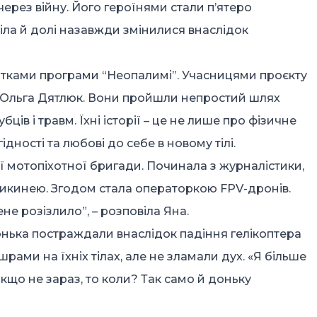
через війну. Його героїнями стали п’ятеро
 тіла й долі назавжди змінилися внаслідок
єнтками програми “Неопалимі”. Учасницями проєкту
а Ольга Дятлюк. Вони пройшли непростий шлях
рубців і травм. Їхні історії – це не лише про фізичне
дності та любові до себе в новому тілі.
ої мотопіхотної бригади. Починала з журналістики,
дикинею. Згодом стала операторкою FPV-дронів.
е розізлило”, – розповіла Яна.
 донька постраждали внаслідок падіння гелікоптера
рами на їхніх тілах, але не зламали дух. «Я більше
Якщо не зараз, то коли? Так само й доньку