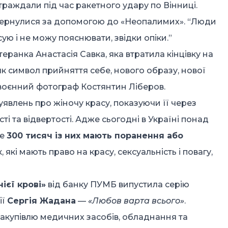
раждали під час ракетного удару по Вінниці.
 звернулися за допомогою до «Неопалимих». “Люди
ую і не можу пояснювати, звідки опіки.”
ранка Анастасія Савка, яка втратила кінцівку на
о як символ прийняття себе, нового образу, нової
 воєнний фотограф Костянтин Ліберов.
явлень про жіночу красу, показуючи її через
ті та відвертості. Адже сьогодні в Україні понад
ше
300 тисяч із них мають поранення або
, які мають право на красу, сексуальність і повагу,
ієї крові»
від банку ПУМБ випустила серію
ії
Сергія Жадана
—
«Любов варта всього»
.
закупівлю медичних засобів, обладнання та