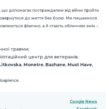
, що допомагає постраждалим від війни пройти
а повернутися до життя без болю. Ми пишаємося
овлюються фізично, а й стають обличчям змін –
нної травми;
літаційний центр для ветеранів;
Litkovska
,
Monetre
,
Bazhane
,
Must Have
,
dsapience.
Google News
Facebook