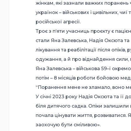
жінкам, які зазнали важких поранень 
українок – військових і цивільних, чиї
російської агресії.
Троє з п’яти учасниць проєкту є паці
стали Яна Залевська, Надія Оксюта т
лікування та реабілітації після опіків, 
одужання, а й про віднайдення сили, гі
Яна Залевська – військова 59–ї окрем
потім – 8 місяців роботи бойовою ме
“Поранення мене не зламало, воно мен
У січні 2023 року Надія Оксюта та її
біля дитячого садка. Опіки залишили ш
почала цінувати життя, розвиватися. 
заохочую бути сміливою».