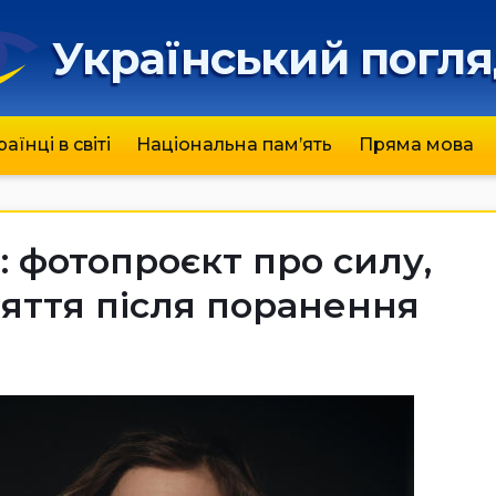
Український погл
раїнці в світі
Національна пам’ять
Пряма мова
: фотопроєкт про силу,
няття після поранення