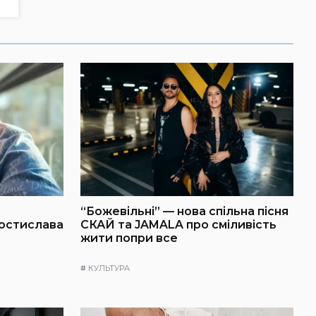
“Божевільні” — нова спільна пісня
Ростислава
СКАЙ та JAMALA про сміливість
жити попри все
#
КУЛЬТУРА