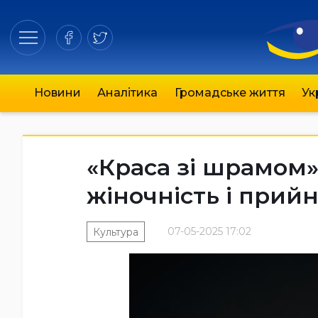
Новини
Аналітика
Громадське життя
Ук
«Краса зі шрамом»
жіночність і прий
07-05-2025 17:02
Культура