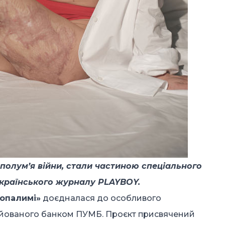
бі полумʼя війни, стали частиною спеціального
країнського журналу PLAYBOY.
опалимі»
доєдналася до особливого
іційованого банком ПУМБ. Проєкт присвячений