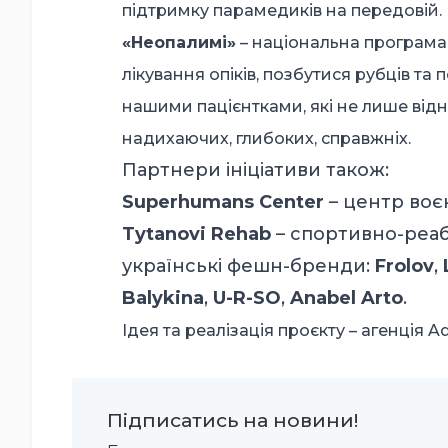
підтримку парамедиків на передовій.
«Неопалимі»
– національна програма
лікування опіків, позбутися рубців т
нашими пацієнтками, які не лише відн
надихаючих, глибоких, справжніх.
Партнери ініціативи також:
Superhumans Center
– центр воє
Tytanovi Rehab
– спортивно-реабі
українські фешн-бренди:
Frolov
,
Balykina
,
U-R-SO
,
Anabel Arto
.
Ідея та реалізація проєкту – агенція A
Підписатись на новини!