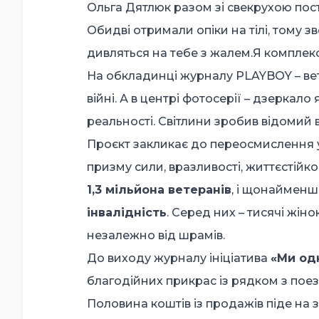
Ольга Дятлюк разом зі свекрухою пост
Обидві отримали опіки на тілі, тому
дивляться на тебе з жалем.Я комплекс
На обкладинці журналу PLAYBOY – вете
війні. А в центрі фотосерії – дзеркал
реальності. Світлини зробив відомий
Проєкт закликає до переосмислення у
призму сили, вразливості, життєстійкос
1,3 мільйона ветеранів
, і щонаймен
інвалідність
. Серед них – тисячі жінок
незалежно від шрамів.
До виходу журналу ініціатива
«Ми одн
благодійних прикрас із рядком з поез
Половина коштів із продажів піде на 