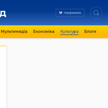
яд
підтримати
Мультимедіа
Економіка
Культура
Блоги