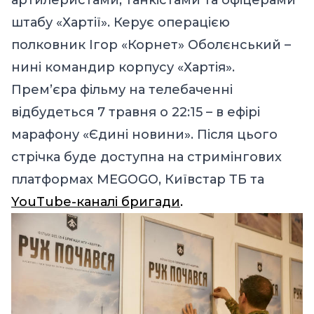
артилеристами, танкістами та офіцерами
штабу «Хартії». Керує операцією
полковник Ігор «Корнет» Оболєнський –
нині командир корпусу «Хартія».
Премʼєра фільму на телебаченні
відбудеться 7 травня о 22:15 – в ефірі
марафону «Єдині новини». Після цього
стрічка буде доступна на стримінгових
платформах MEGOGO, Київстар ТБ та
YouTube-каналі бригади
.