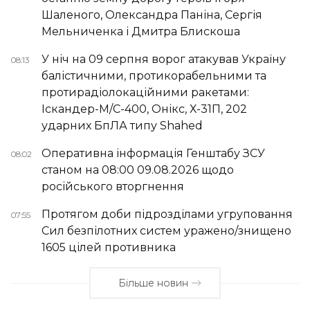
Шаленого, Олександра Паніна, Сергія
Мельниченка і Дмитра Блискоша
У ніч на 09 серпня ворог атакував Україну
08:13
балістичними, протикорабельними та
протирадіолокаційними ракетами:
Іскандер-М/С-400, Онікс, Х-31П, 202
ударних БпЛА типу Shahed
Оперативна інформація Генштабу ЗСУ
08:02
станом на 08:00 09.08.2026 щодо
російського вторгнення
Протягом доби підрозділами угруповання
07:55
Сил безпілотних систем уражено/знищено
1605 цілей противника
Більше новин