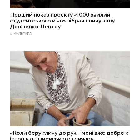
Перший показ проєкту «1000 хвилин
студентського кіно» зібрав повну залу
Довженко-Центру
#
КУЛЬТУРА
«Коли беру глину до рук – мені вже добре»:
історія опішненського гончаря