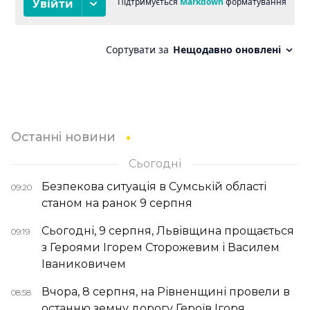
Останні новини
Сьогодні
Безпекова ситуація в Сумській області
09:20
станом на ранок 9 серпня
Сьогодні, 9 серпня, Львівщина прощається
09:19
з Героями Ігорем Сторожевим і Василем
Іваниковичем
Вчора, 8 серпня, на Рівненщині провели в
08:58
останню земну дорогу Героїв Ігоря