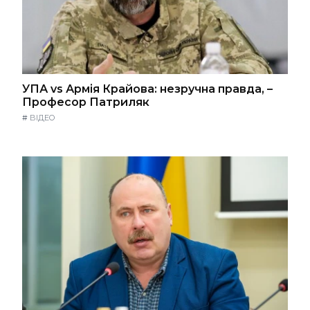
УПА vs Армія Крайова: незручна правда, –
Професор Патриляк
#
ВІДЕО