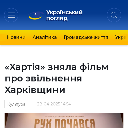
Український
погляд
Новини
Аналітика
Громадське життя
Украї
«Хартія» зняла фільм
про звільнення
Харківщини
28-04-2025 14:54
Культура