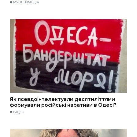
#
МУЛЬТИМЕДІА
Як псевдоінтелектуали десятиліттями
формували російські наративи в Одесі?
#
ВІДЕО