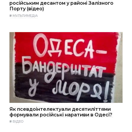
російським десантом у районі Залізного
Порту (відео)
#
МУЛЬТИМЕДІА
Як псевдоінтелектуали десятиліттями
формували російські наративи в Одесі?
#
ВІДЕО