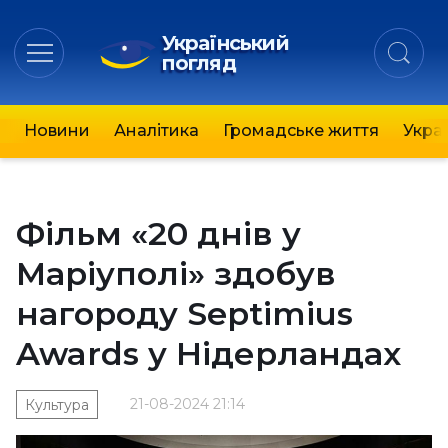
Український
погляд
Новини
Аналітика
Громадське життя
Украї
Фільм «20 днів у
Маріуполі» здобув
нагороду Septimius
Awards у Нідерландах
21-08-2024 21:14
Культура