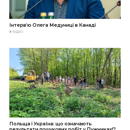
Інтерв’ю Олега Медуниці в Канаді
#
ВІДЕО
Польща і Україна: що означають
результати пошукових робіт у Пужниках!?