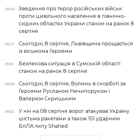
Зведення про терор російських військ
09:49
проти цивільного населення в північно-
східних областях України станом на ранок 8
серпня
Сьогодні, 8 серпня, Львівщина прощається
09:27
із вісьмома Героями
Безпекова ситуація в Сумській області
09:16
станом на ранок 8 серпня
Сьогодні, 8 серпня, Волинь в скорботі за
09:09
Героями Русланом Нечипоруком і
Валерієм Скрицьким
У ніч на 08 серпня ворог атакував Україну
09:02
шістьма ракетами а також 151 ударним
БпЛА типу Shahed