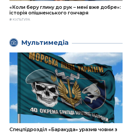
«Коли беру глину до рук – мені вже добре»:
історія опішненського гончаря
#
КУЛЬТУРА
Мультимедіа
Спецпідрозділ «Баракуда» уразив човни з