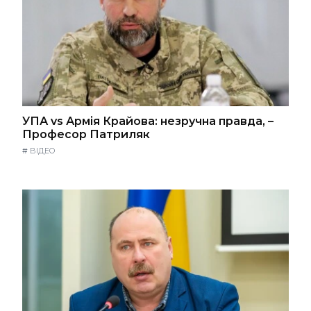
УПА vs Армія Крайова: незручна правда, –
Професор Патриляк
#
ВІДЕО