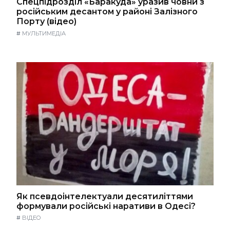
Спецпідрозділ «Баракуда» уразив човни з
російським десантом у районі Залізного
Порту (відео)
#
МУЛЬТИМЕДІА
Як псевдоінтелектуали десятиліттями
формували російські наративи в Одесі?
#
ВІДЕО