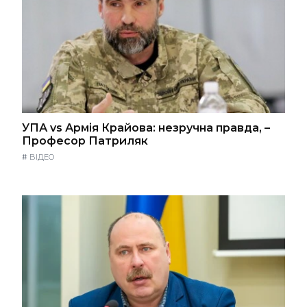
УПА vs Армія Крайова: незручна правда, –
Професор Патриляк
#
ВІДЕО