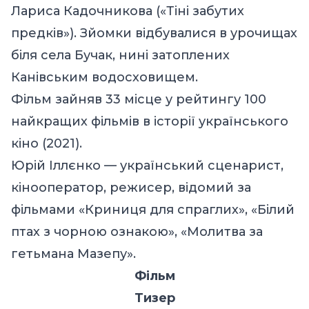
Лариса Кадочникова («Тіні забутих
предків»). Зйомки відбувалися в урочищах
біля села Бучак, нині затоплених
Канівським водосховищем.
Фільм зайняв 33 місце у
рейтингу
100
найкращих фільмів в історії українського
кіно (2021).
Юрій Іллєнко — український сценарист,
кінооператор, режисер, відомий за
фільмами «Криниця для спраглих»,
«Білий
птах з чорною ознакою»
,
«Молитва за
гетьмана Мазепу»
.
Фільм
Тизер