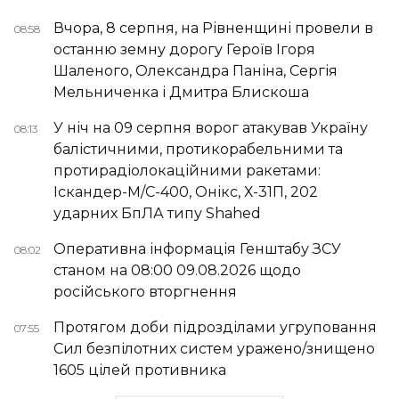
Вчора, 8 серпня, на Рівненщині провели в
08:58
останню земну дорогу Героїв Ігоря
Шаленого, Олександра Паніна, Сергія
Мельниченка і Дмитра Блискоша
У ніч на 09 серпня ворог атакував Україну
08:13
балістичними, протикорабельними та
протирадіолокаційними ракетами:
Іскандер-М/С-400, Онікс, Х-31П, 202
ударних БпЛА типу Shahed
Оперативна інформація Генштабу ЗСУ
08:02
станом на 08:00 09.08.2026 щодо
російського вторгнення
Протягом доби підрозділами угруповання
07:55
Сил безпілотних систем уражено/знищено
1605 цілей противника