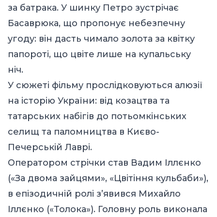
за батрака. У шинку Петро зустрічає
Басаврюка, що пропонує небезпечну
угоду: він дасть чимало золота за квітку
папороті, що цвіте лише на купальську
ніч.
У сюжеті фільму прослідковуються алюзії
на історію України: від козацтва та
татарських набігів до потьомкінських
селищ та паломництва в Києво-
Печерській Лаврі.
Оператором стрічки став Вадим Іллєнко
(«За двома зайцями», «Цвітіння кульбаби»),
в епізодичній ролі з’явився Михайло
Іллєнко («Толока»). Головну роль виконала