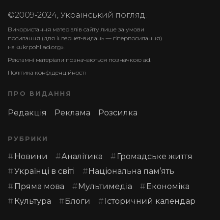
©2009-2024, Український погляд.
Використання матеріалів сайту лише за умови
посилання (для інтернет-видань — гіперпосилання)
на «ukrpohliad.org».
Рекламні матеріали позначаються позначкою ad.
Політика конфіденційності
ПРО ВИДАННЯ
Редакція
Реклама
Розсилка
РУБРИКИ
Новини
Аналітика
Громадське життя
Українці в світі
Національна пам’ять
Пряма мова
Мультимедіа
Економіка
Культура
Блоги
Історичний календар