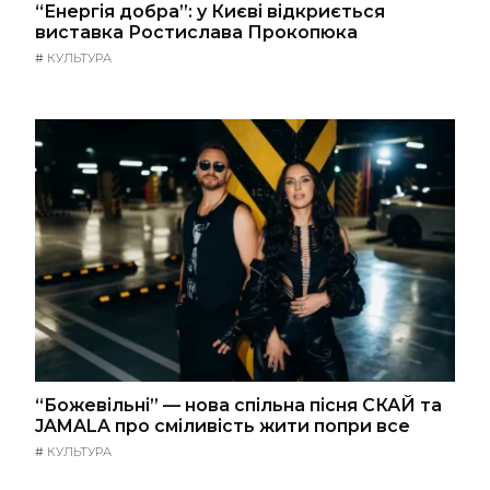
“Енергія добра”: у Києві відкриється
виставка Ростислава Прокопюка
#
КУЛЬТУРА
“Божевільні” — нова спільна пісня СКАЙ та
JAMALA про сміливість жити попри все
#
КУЛЬТУРА