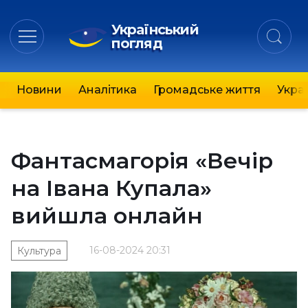
Український
погляд
Новини
Аналітика
Громадське життя
Украї
Фантасмагорія «Вечір
на Івана Купала»
вийшла онлайн
16-08-2024 20:31
Культура