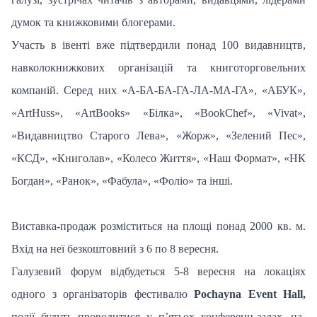
думок та книжковими блогерами.
Участь в івенті вже підтвердили понад 100 видавництв,
навколокнижкових організацій та книготорговельних
компаній. Серед них «А-БА-БА-ГА-ЛА-МА-ГА», «АБУК»,
«ArtHuss», «ArtBooks» «Білка», «BookChef», «Vivat»,
«Видавництво Старого Лева», «Жорж», «Зелений Пес»,
«КСД», «Книголав», «Колесо Життя», «Наш Формат», «НК
Богдан», «Ранок», «Фабула», «Фоліо» та інші.
Виставка-продаж розміститься на площі понад 2000 кв. м.
Вхід на неї безкоштовний з 6 по 8 вересня.
Галузевий форум відбудеться 5-8 вересня на локаціях
одного з організаторів фестивалю
Pochayna Event Hall,
події будуть проводитися у п’ятьох конференц-залах, на