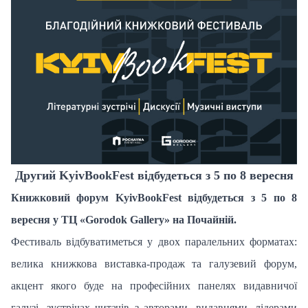
Другий KyivBookFest відбудеться з 5 по 8 вересня
Книжковий форум KyivBookFest відбудеться з 5 по 8
вересня у ТЦ «Gorodok Gallery» на Почайній.
Фестиваль відбуватиметься у двох паралельних форматах:
велика книжкова виставка-продаж та галузевий форум,
акцент якого буде на професійних панелях видавничої
галузі, зустрічах читачів з авторами, видавцями, лідерами