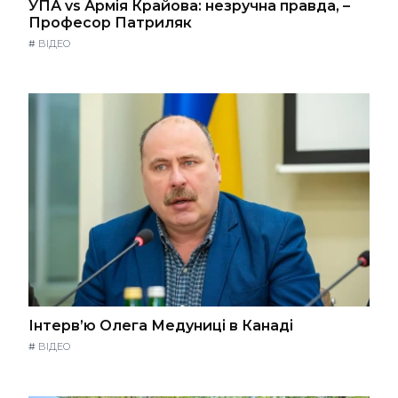
УПА vs Армія Крайова: незручна правда, –
Професор Патриляк
#
ВІДЕО
Інтерв’ю Олега Медуниці в Канаді
#
ВІДЕО