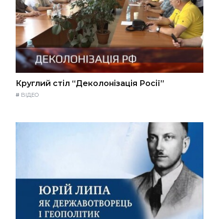
Круглий стіл “Деколонізація Росії”
#
ВІДЕО