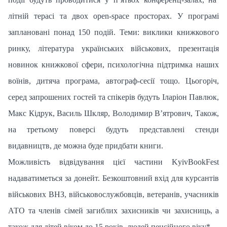
літній терасі та двох open-space просторах. У програмі
заплановані понад 150 подій. Теми: виклики книжкового
ринку, література українських військових, презентація
новинок книжкової сфери, психологічна підтримка наших
воїнів, дитяча програма, автограф-сесії тощо. Цьогоріч,
серед запрошених гостей та спікерів будуть Іларіон Павлюк,
Макс Кідрук, Василь Шкляр, Володимир Вʼятрович, Також,
на третьому поверсі будуть представлені стенди
видавництв, де можна буде придбати книги.
Можливість відвідування цієї частини KyivBookFest
надаватиметься за донейт. Безкоштовний вхід для курсантів
військових ВНЗ, військовослужбовців, ветеранів, учасників
АТО та членів сімей загиблих захисників чи захисниць, а
також для дітей віком до 15 років, людей пенсійного віку*