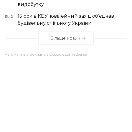
видобутку
15 років КБУ: ювілейний захід об’єднав
19:42
будівельну спільноту України
Більше новин
Автоматична реклама від goggle.com/adsense: