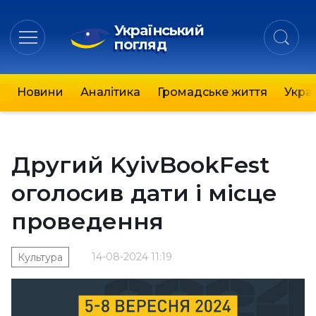
Український
погляд
Новини
Аналітика
Громадське життя
Украї
Другий KyivBookFest
оголосив дати і місце
проведення
14-08-2024 11:19
Культура