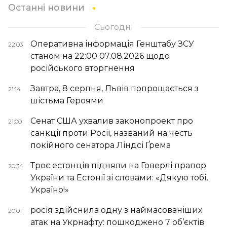
Останні новини
Сьогодні
Оперативна інформація Генштабу ЗСУ
22:03
станом на 22:00 07.08.2026 щодо
російського вторгнення
Завтра, 8 серпня, Львів попрощається з
21:14
шістьма Героями
Сенат США ухвалив законопроект про
21:00
санкції проти Росії, названий на честь
покійного сенатора Ліндсі Ґрема
Троє естонців підняли на Говерлі прапор
20:34
України та Естонії зі словами: «Дякую тобі,
Україно!»
росія здійснила одну з наймасованіших
20:01
атак на Укрнафту: пошкоджено 7 об’єктів