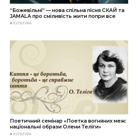
“Божевільні” — нова спільна пісня СКАЙ та
JAMALA про сміливість жити попри все
#
КУЛЬТУРА
Поетичний семінар «Поетка вогняних меж:
національні образи Олени Теліги»
#
КУЛЬТУРА