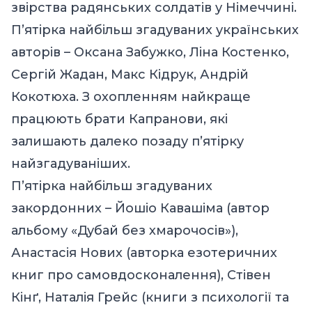
звірства радянських солдатів у Німеччині.
П’ятірка найбільш згадуваних українських
авторів – Оксана Забужко, Ліна Костенко,
Сергій Жадан, Макс Кідрук, Андрій
Кокотюха. З охопленням найкраще
працюють брати Капранови, які
залишають далеко позаду п’ятірку
найзгадуваніших.
П’ятірка найбільш згадуваних
закордонних – Йошіо Кавашіма (автор
альбому «Дубай без хмарочосів»),
Анастасія Нових (авторка езотеричних
книг про самовдосконалення), Стівен
Кінґ, Наталія Грейс (книги з психології та