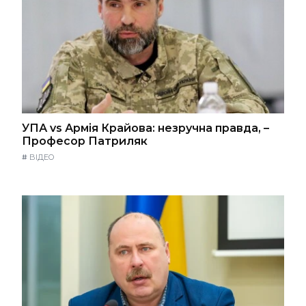
УПА vs Армія Крайова: незручна правда, –
Професор Патриляк
#
ВІДЕО