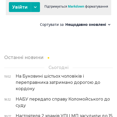
Останні новини
Сьогодні
На Буковині шістьох чоловіків і
19:52
переправника затримано дорогою до
кордону
НАБУ передало справу Коломойського до
18:32
суду
Настоятеля 2 храмів УПЦ МП засудили до 15
18:07