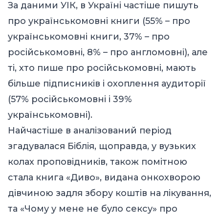
За даними УІК, в Україні частіше пишуть
про українськомовні книги (55% – про
українськомовні книги, 37% – про
російськомовні, 8% – про англомовні), але
ті, хто пише про російськомовні, мають
більше підписників і охоплення аудиторії
(57% російськомовні і 39%
українськомовні).
Найчастіше в аналізований період
згадувалася Біблія, щоправда, у вузьких
колах проповідників, також помітною
стала книга «Диво», видана онкохворою
дівчиною задля збору коштів на лікування,
та «Чому у мене не було сексу» про