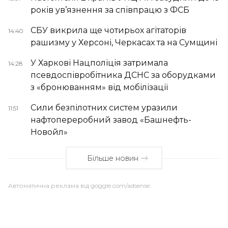
років ув’язнення за співпрацю з ФСБ
СБУ викрила ще чотирьох агітаторів
14:40
рашизму у Херсоні, Черкасах та на Сумщині
У Харкові Нацполіція затримала
14:28
псевдоспівробітника ДСНС за оборудками
з «бронюванням» від мобілізації
Сили безпілотних систем уразили
11:51
нафтопереробний завод «Башнефть-
Новойл»
Більше новин
Автоматична реклама від goggle.com/adsense: