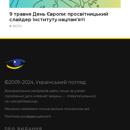
9 травня День Європи: просвітницький
слайдер Інституту нацпам’яті
#
ФОТО
©2009-2024, Український погляд.
Використання матеріалів сайту лише за умови
посилання (для інтернет-видань — гіперпосилання)
на «ukrpohliad.org».
Рекламні матеріали позначаються позначкою ad.
Політика конфіденційності
ПРО ВИДАННЯ