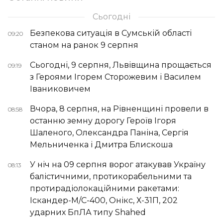
Сьогодні
Безпекова ситуація в Сумській області
09:20
станом на ранок 9 серпня
Сьогодні, 9 серпня, Львівщина прощається
09:19
з Героями Ігорем Сторожевим і Василем
Іваниковичем
Вчора, 8 серпня, на Рівненщині провели в
08:58
останню земну дорогу Героїв Ігоря
Шаленого, Олександра Паніна, Сергія
Мельниченка і Дмитра Блискоша
У ніч на 09 серпня ворог атакував Україну
08:13
балістичними, протикорабельними та
протирадіолокаційними ракетами:
Іскандер-М/С-400, Онікс, Х-31П, 202
ударних БпЛА типу Shahed