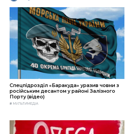
Спецпідрозділ «Баракуда» уразив човни з
російським десантом у районі Залізного
Порту (відео)
#
МУЛЬТИМЕДІА