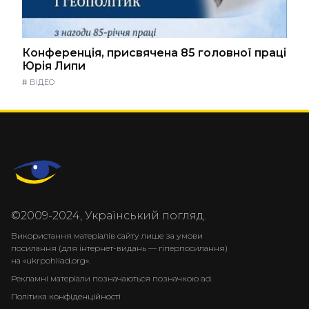
Конференція, присвячена 85 головної праці
Юрія Липи
#
ВІДЕО
©2009-2024, Український погляд.
Використання матеріалів сайту лише за умови
посилання (для інтернет-видань — гіперпосилання)
на «ukrpohliad.org».
Рекламні матеріали позначаються позначкою ad.
Політика конфіденційності