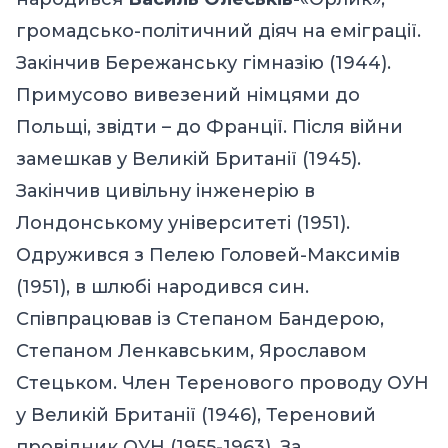
громадсько-політичний діяч на еміграції.
Закінчив Бережанську гімназію (1944).
Примусово вивезений німцями до
Польщі, звідти – до Франції. Після війни
замешкав у Великій Британії (1945).
Закінчив цивільну інженерію в
Лондонському університеті (1951).
Одружився з Пелею Головей-Максимів
(1951), в шлюбі народився син.
Співпрацював із Степаном Бандерою,
Степаном Ленкавським, Ярославом
Стецьком. Член Теренового проводу ОУН
у Великій Британії (1946), Тереновий
провідник ОУН (1955-1963). За