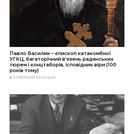
Павло Василик – єпископ катакомбної
УГКЦ, багаторічний в’язень радянських
тюрем і концтаборів, ісповідник віри (100
років тому)
#
ІСТОРИЧНИЙ КАЛЕНДАР