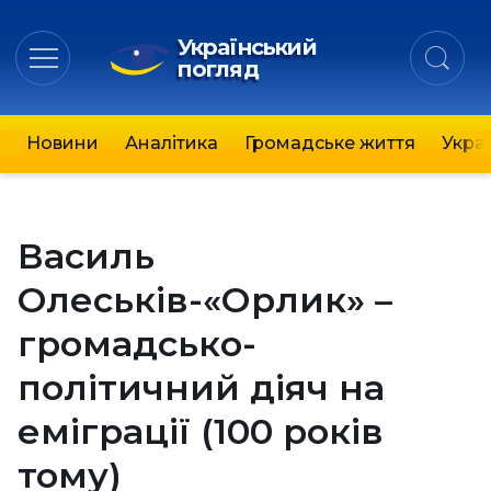
Український
погляд
Новини
Аналітика
Громадське життя
Украї
Василь
Олеськів-«Орлик» –
громадсько-
політичний діяч на
еміграції (100 років
тому)