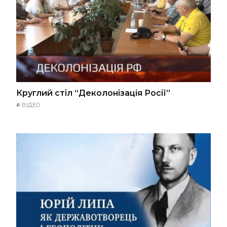
Круглий стіл “Деколонізація Росії”
#
ВІДЕО