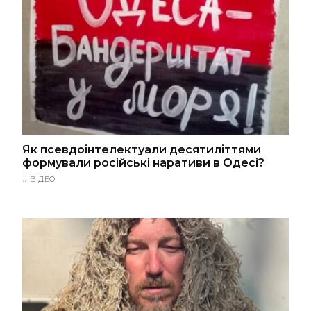
Як псевдоінтелектуали десятиліттями
формували російські наративи в Одесі?
#
ВІДЕО