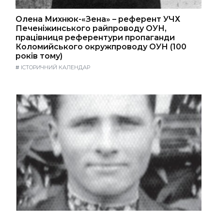
Олена Михнюк-«Зена» – референт УЧХ
Печеніжинського райпроводу ОУН,
працівниця референтури пропаганди
Коломийського окружпроводу ОУН (100
років тому)
#
ІСТОРИЧНИЙ КАЛЕНДАР