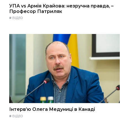
УПА vs Армія Крайова: незручна правда, –
Професор Патриляк
#
ВІДЕО
Інтерв’ю Олега Медуниці в Канаді
#
ВІДЕО