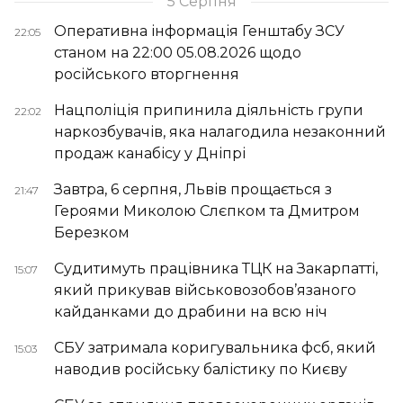
5 Серпня
Оперативна інформація Генштабу ЗСУ
22:05
станом на 22:00 05.08.2026 щодо
російського вторгнення
Нацполіція припинила діяльність групи
22:02
наркозбувачів, яка налагодила незаконний
продаж канабісу у Дніпрі
Завтра, 6 серпня, Львів прощається з
21:47
Героями Миколою Слєпком та Дмитром
Березком
Судитимуть працівника ТЦК на Закарпатті,
15:07
який прикував військовозобов’язаного
кайданками до драбини на всю ніч
СБУ затримала коригувальника фсб, який
15:03
наводив російську балістику по Києву