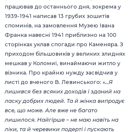
працював до останнього дня, зокрема у
1939-1941 написав 13 грубих зошитів
споминів, на замовлення Музею Івана
Франка навесні 1941 приблизно на 100
сторінках уклав спогади про Каменяра. З
приходом більшовиків у великих злиднях
мешкав у Коломиї, винаймаючи житло у
візника. Про крайню нужду засвідчив у
листі до вченого В. Левинського: «
…Я
лишився без всяких доходів і зданий на
ласку добрих людей. Та й жінка випродує
все, що може. Але вже не багато
лишилося. Найгірше – не маю навіть на
ліки, та й черевики подерті і пускають