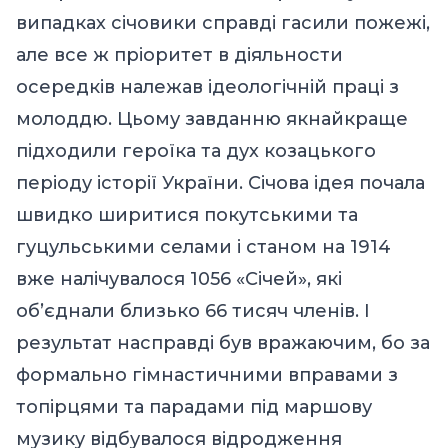
випадках січовики справді гасили пожежі,
але все ж пріоритет в діяльности
осередків належав ідеологічній праці з
молоддю. Цьому завданню якнайкраще
підходили героїка та дух козацького
періоду історії України. Січова ідея почала
швидко ширитися покутськими та
гуцульськими селами і станом на 1914
вже налічувалося 1056 «Січей», які
об’єднали близько 66 тисяч членів. І
результат насправді був вражаючим, бо за
формально гімнастичними вправами з
топірцями та парадами під маршову
музику відбувалося відродження