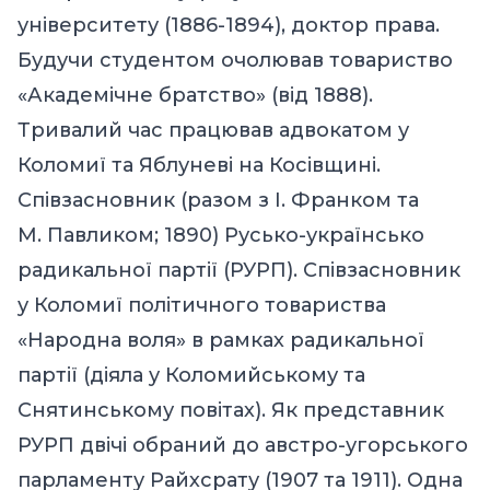
університету (1886-1894), доктор права.
Будучи студентом очолював товариство
«Академічне братство» (від 1888).
Тривалий час працював адвокатом у
Коломиї та Яблуневі на Косівщині.
Співзасновник (разом з І. Франком та
М. Павликом; 1890) Русько-українсько
радикальної партії (РУРП). Співзасновник
у Коломиї політичного товариства
«Народна воля» в рамках радикальної
партії (діяла у Коломийському та
Снятинському повітах). Як представник
РУРП двічі обраний до австро-угорського
парламенту Райхсрату (1907 та 1911). Одна