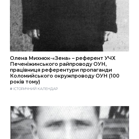
Олена Михнюк-«Зена» – референт УЧХ
Печеніжинського райпроводу ОУН,
працівниця референтури пропаганди
Коломийського окружпроводу ОУН (100
років тому)
#
ІСТОРИЧНИЙ КАЛЕНДАР