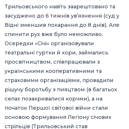
Трильовського навіть заарештовано та
засуджено до 6 тижнів ув’язнення (суд у
Відні зменшив покарання до 8 днів). Але
спинити рух вже було неможливо.
Осередки «Січі» організовували
театральні гуртки й хори, займались
просвітництвом, співпрацювали з
українськими кооперативними та
страховими організаціями, провадили
рішучу боротьбу з пияцтвом (в багатьох
селах позакривалися корчми), а на
початок Першої світової війни стали
основою формування Легіону січових
стрільців (Трильовський став