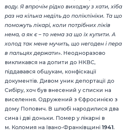
воду. Я впрочім рідко виходжу з хати, хіба
раз на кілька неділь до поліклініки. Та що
поможуть лікарі, коли потрібних ліків
нема, а як є – то нема за що їх купити. А
холод так мене мучить, що негоден і пера
в пальцях держати
». Неодноразово
викликався на допити до НКВС,
піддавався обшукам, конфіскації
документів. Дивом уник депортації до
Сибіру, хоч був внесений у списки на
виселення. Одружений з Єфросинією з
дому Попович. В шлюбі народилися два
сина і дві доньки. Помер у лікарні в
м. Коломия на Івано-Франківщині
1941
.