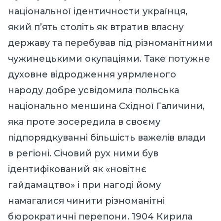
національної ідентичности українця,
який п’ять століть як втратив власну
державу та перебував під різноманітними
чужинецькими окупаціями. Таке потужне
духовне відродження уярмленого
народу добре усвідомила польська
національно меншина Східної Галичини,
яка проте зосередила в своєму
підпорядкуванні більшість важелів влади
в регіоні. Січовий рух ними був
ідентифікований як «новітнє
гайдамацтво» і при нагоді йому
намагалися чинити різноманітні
бюрократичні перепони. 1904 Кирила