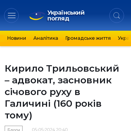
Український
погляд
Новини
Аналітика
Громадське життя
Украї
Кирило Трильовський
– адвокат, засновник
січового руху в
Галичині (160 років
тому)
05-05-2024 20:40
Блоги