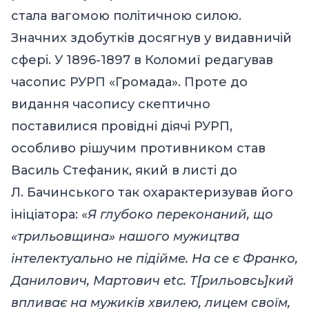
стала вагомою політичною силою.
Значних здобутків досягнув у видавничій
сфері. У 1896-1897 в Коломиї редагував
часопис РУРП «Громада». Проте до
видання часопису скептично
поставилися провідні діячі РУРП,
особливо рішучим противником став
Василь Стефаник, який в листі до
Л. Бачинського так охарактеризував його
ініціатора: «
Я глубоко переконаний, що
«трильовщина» нашого мужицтва
інтелектуально не підійме. На се є Франко,
Данилович, Мартович etc. Т[рильовсь]кий
впливає на мужиків хвилею, лицем своїм,