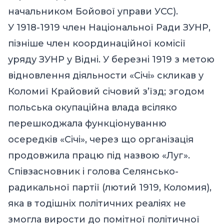
начальником Бойової управи УСС).
У 1918-1919 член Національної Ради ЗУНР,
пізніше член координаційної комісії
уряду ЗУНР у Відні. У березні 1919 з метою
відновлення діяльности «Січі» скликав у
Коломиї Крайовий січовий з’їзд; згодом
польська окупаційна влада всіляко
перешкоджала функціонуванню
осередків «Січі», через що організація
продовжила працю під назвою «Луг».
Співзасновник і голова Селянсько-
радикальної партії (лютий 1919, Коломия),
яка в тодішніх політичних реаліях не
змогла вирости до помітної політичної