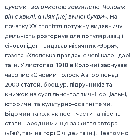
руками і загонистою завзятістю. Чоловік
він є хвилі, а ніяк [не] вічної букви
». На
початку ХХ століття потужну видавничу
діяльність розгорнув для популяризації
січової ідеї – видавав місячник «Зоря»,
газета «Хлопська правда», січові календарі
та ін. У листопаді 1918 в Коломиї заснував
часопис «Січовий голос». Автор понад
2000 статей, брошур, підручників та
книжок на суспільно-політичні, соціальні,
історичні та культурно-освітні теми.
Відомий також як поет; частина пісень
стали народними ще за життя автора
(«Гей, там на горі Січ іде» та ін.). Невтомно