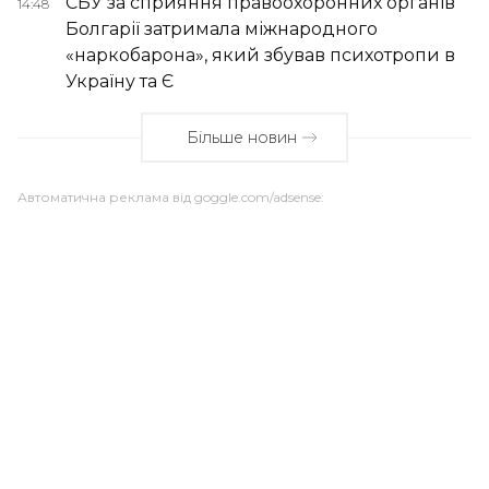
СБУ за сприяння правоохоронних органів
14:48
Болгарії затримала міжнародного
«наркобарона», який збував психотропи в
Україну та Є
Більше новин
Автоматична реклама від goggle.com/adsense: