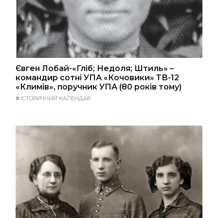
Євген Лобай-«Гліб; Недоля; Штиль» –
командир сотні УПА «Кочовики» ТВ-12
«Климів», поручник УПА (80 років тому)
#
ІСТОРИЧНИЙ КАЛЕНДАР