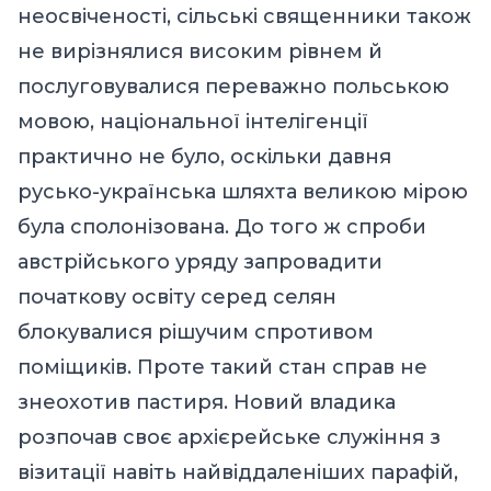
неосвіченості, сільські священники також
не вирізнялися високим рівнем й
послуговувалися переважно польською
мовою, національної інтелігенції
практично не було, оскільки давня
русько-українська шляхта великою мірою
була сполонізована. До того ж спроби
австрійського уряду запровадити
початкову освіту серед селян
блокувалися рішучим спротивом
поміщиків. Проте такий стан справ не
знеохотив пастиря. Новий владика
розпочав своє архієрейське служіння з
візитації навіть найвіддаленіших парафій,