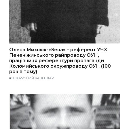
Олена Михнюк-«Зена» – референт УЧХ
Печеніжинського райпроводу ОУН,
працівниця референтури пропаганди
Коломийського окружпроводу ОУН (100
років тому)
#
ІСТОРИЧНИЙ КАЛЕНДАР