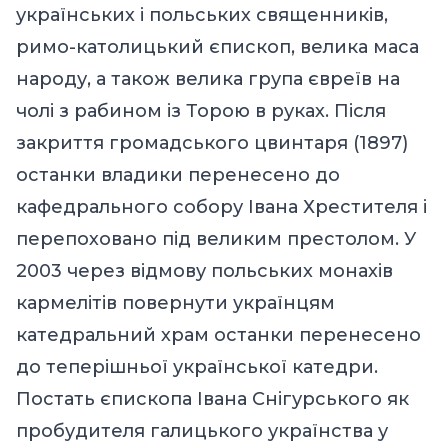
українських і польських священників,
римо-католицький єпископ, велика маса
народу, а також велика група євреїв на
чолі з рабином із Торою в руках. Після
закриття громадського цвинтаря (1897)
останки владики перенесено до
кафедрального собору Івана Хрестителя і
перепоховано під великим престолом. У
2003 через відмову польських монахів
кармелітів повернути українцям
катедральний храм останки перенесено
до теперішньої української катедри.
Постать єпископа Івана Снігурського як
пробудителя галицького українства у