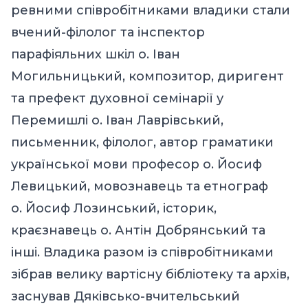
ревними співробітниками владики стали
вчений-філолог та інспектор
парафіяльних шкіл о. Іван
Могильницький, композитор, диригент
та префект духовної семінарії у
Перемишлі о. Іван Лаврівський,
письменник, філолог, автор граматики
української мови професор о. Йосиф
Левицький, мовознавець та етнограф
о. Йосиф Лозинський, історик,
краєзнавець о. Антін Добрянський та
інші. Владика разом із співробітниками
зібрав велику вартісну бібліотеку та архів,
заснував Дяківсько-вчительський