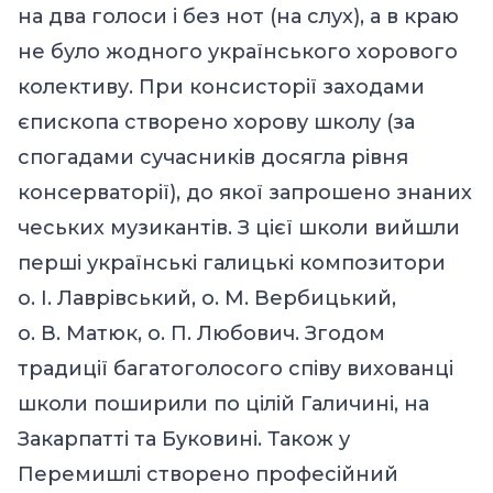
на два голоси і без нот (на слух), а в краю
не було жодного українського хорового
колективу. При консисторії заходами
єпископа створено хорову школу (за
спогадами сучасників досягла рівня
консерваторії), до якої запрошено знаних
чеських музикантів. З цієї школи вийшли
перші українські галицькі композитори
о. І. Лаврівський, о. М. Вербицький,
о. В. Матюк, о. П. Любович. Згодом
традиції багатоголосого співу вихованці
школи поширили по цілій Галичині, на
Закарпатті та Буковині. Також у
Перемишлі створено професійний