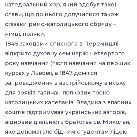
катедральний хор, який здобув такої
слави, що до нього долучилися також
співаки римо-католицького обряду –
німці, поляки.
1845 заходами єпископа в Перемишлі
відкрито духовну семінарію четвертого
року навчання (після навчання на перших
курсах у Львові), а 1847 домігся
запровадження в австрійському війську
для вояків галичан полкових греко-
католицьких капеланів. Владика з власних
коштів підтримував українських авторів,
відновив діяльність братства св. Миколая,
яке допомагало бідним студентам ліцею