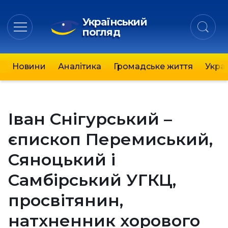
Український
погляд
Новини
Аналітика
Громадське життя
Украї
Іван Снігурський –
єпископ Перемиський,
Сяноцький і
Самбірський УГКЦ,
просвітянин,
натхненник хорового