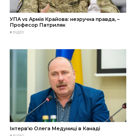
УПА vs Армія Крайова: незручна правда, –
Професор Патриляк
#
ВІДЕО
Інтерв’ю Олега Медуниці в Канаді
#
ВІДЕО