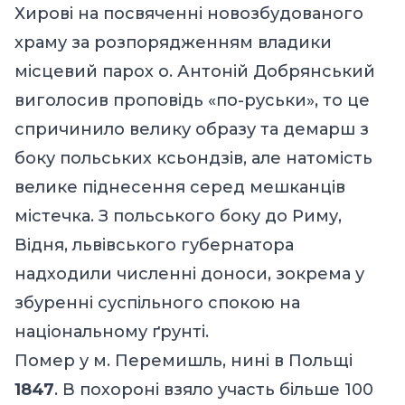
Хирові на посвяченні новозбудованого
храму за розпорядженням владики
місцевий парох о. Антоній Добрянський
виголосив проповідь «по-руськи», то це
спричинило велику образу та демарш з
боку польських ксьондзів, але натомість
велике піднесення серед мешканців
містечка. З польського боку до Риму,
Відня, львівського губернатора
надходили численні доноси, зокрема у
збуренні суспільного спокою на
національному ґрунті.
Помер у м. Перемишль, нині в Польщі
1847
. В похороні взяло участь більше 100