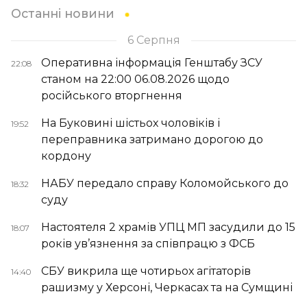
Останні новини
6 Серпня
Оперативна інформація Генштабу ЗСУ
22:08
станом на 22:00 06.08.2026 щодо
російського вторгнення
На Буковині шістьох чоловіків і
19:52
переправника затримано дорогою до
кордону
НАБУ передало справу Коломойського до
18:32
суду
Настоятеля 2 храмів УПЦ МП засудили до 15
18:07
років ув’язнення за співпрацю з ФСБ
СБУ викрила ще чотирьох агітаторів
14:40
рашизму у Херсоні, Черкасах та на Сумщині