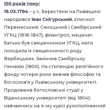
150 років тому:
18.05.1784
– у с. Берестяни на Львівщині
народився
Іван Снігурський
, єпископ
Перемиський, Сяноцький і Самбірський
УГКЦ (1818-1847), філантроп, меценат.
Батько був священником УГКЦ, мати
походила із священничого роду
Вербицьких. Закінчив Самбірську
гімназію (1800). На стипендію релігійного
фонду чотири роки вивчав філософію та
богослов’я у Львівському університеті.
Продовжив богословські студії у
Віденському університеті (від 1804);
навчаючись на 4-му курсі рукоположений