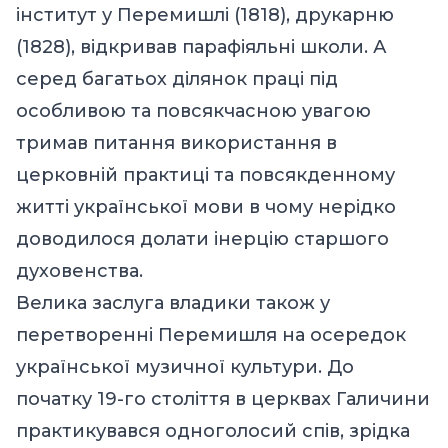
інститут у Перемишлі (1818), друкарню
(1828), відкривав парафіяльні школи. А
серед багатьох ділянок праці під
особливою та повсякчасною увагою
тримав питання використання в
церковній практиці та повсякденному
житті української мови в чому нерідко
доводилося долати інерцію старшого
духовенства.
Велика заслуга владики також у
перетворенні Перемишля на осередок
української музичної культури. До
початку 19-го століття в церквах Галичини
практикувався одноголосий спів, зрідка