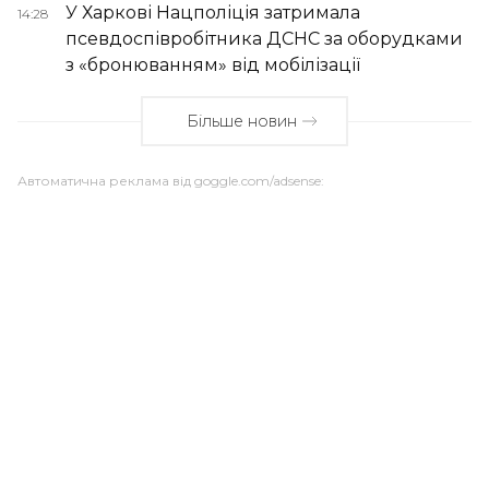
У Харкові Нацполіція затримала
14:28
псевдоспівробітника ДСНС за оборудками
з «бронюванням» від мобілізації
Більше новин
Автоматична реклама від goggle.com/adsense: