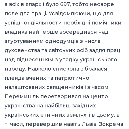
а всіх в єпархії було 697, тобто неозоре
поле для праці. Усвідомлюючи, що для
успішної діяльности необхідні помічники
владика найперше зосередився над
згуртуванням однодумців з числа
духовенства та світських осіб задля праці
над піднесенням з упадку українського
народу. Навколо єпископа зібралася
плеяда вчених та патріотично
налаштованих священників і з часом
Перемишль перетворився на центр
українства на найбільш західних
українських етнічних землях, і в цьому, в
ті часи, перевершив навіть Львів. Зокрема