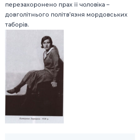
перезахоронено прах її чоловіка –
довголітнього політв’язня мордовських
таборів.