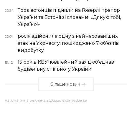
Троє естонців підняли на Говерлі прапор
20:34
України та Естонії зі словами: «Дякую тобі,
Україно!»
росія здійснила одну з наймасованіших
20:01
атак на Укрнафту: пошкоджено 7 об’єктів
видобутку
15 років КБУ: ювілейний захід об’єднав
19:42
будівельну спільноту України
Більше новин
Автоматична реклама від goggle.com/adsense: