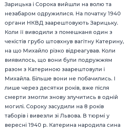
Зарицька і Сорока вийшли на волю та
незабаром одружилися. На початку 1940
органи НКВД заарештовують Зарицьку.
Коли її виводили з помешканя один з
чекістів грубо штовхнув вагітну Катерину,
на що Михайло різко відреагував. Коли
виявилось, що вони були подружжям
разом з Катериною заарештовули і
Михайла. Більше вони не побачились. І
лише через десятки років, вже після
смерти змогли знову злучитись в одній
могилі. Сороку засудили на 8 років
таборів і вивезли зі Львова. В тюрмі у
вересні 1940 р. Катерина народила сина