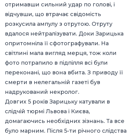
отримавши сильний удар по голові, і
відчувши, що втрачає свідомість
розкусила ампулу з отрутою. Отруту
вдалося нейтралізувати. Доки Зарицька
опритомніла її сфотографували. На
світлині мала вигляд мерця, тож коли
фото потрапило в підпілля всі були
переконані, що вона вбита. З приводу її
смерти в нелегальній газеті був
надрукований некролог.
Довгих 5 років Зарицьку катували в
слідчій тюрмі Львова і Києва,
домагаючись необхідних зізнань. Та все
було марним. Після 5-ти річного слідства