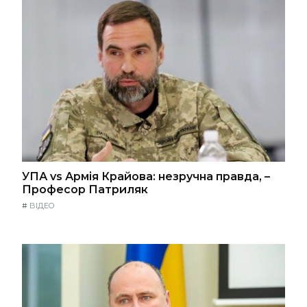
УПА vs Армія Крайова: незручна правда, –
Професор Патриляк
#
ВІДЕО