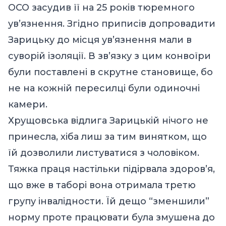
ОСО засудив її на 25 років тюремного
ув’язнення. Згідно приписів допровадити
Зарицьку до місця ув’язнення мали в
суворій ізоляції. В зв’язку з цим конвоїри
були поставлені в скрутне становище, бо
не на кожній пересилці були одиночні
камери.
Хрущовська відлига Зарицькій нічого не
принесла, хіба лиш за тим винятком, що
їй дозволили листуватися з чоловіком.
Тяжка праця настільки підірвала здоров’я,
що вже в таборі вона отримала третю
групу інвалідности. Їй дещо “зменшили”
норму проте працювати була змушена до