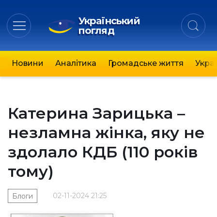
Український
погляд
Новини
Аналітика
Громадське життя
Украї
Катерина Зарицька –
незламна жінка, яку не
здолало КДБ (110 років
тому)
02-11-2024 21:25
Блоги