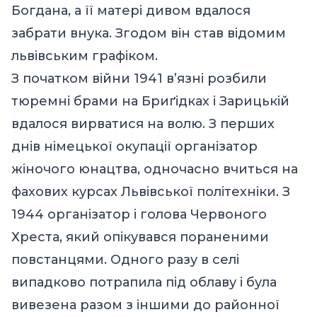
Богдана, а її матері дивом вдалося
забрати внука. Згодом він став відомим
львівським графіком.
З початком війни 1941 в’язні розбили
тюремні брами на Бриґідках і Зарицькій
вдалося вирватися на волю. З перших
днів німецької окупації організатор
жіночого юнацтва, одночасно вчиться на
фахових курсах Львівської політехніки. З
1944 організатор і голова Червоного
Хреста, який опікувався пораненими
повстанцями. Одного разу в селі
випадково потрапила під облаву і була
вивезена разом з іншими до районної