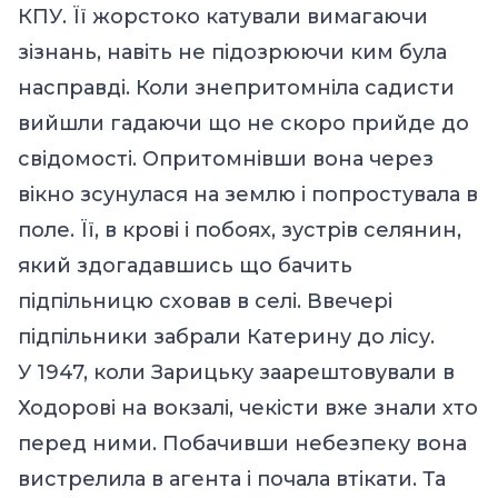
КПУ. Її жорстоко катували вимагаючи
зізнань, навіть не підозрюючи ким була
насправді. Коли знепритомніла садисти
вийшли гадаючи що не скоро прийде до
свідомості. Опритомнівши вона через
вікно зсунулася на землю і попростувала в
поле. Її, в крові і побоях, зустрів селянин,
який здогадавшись що бачить
підпільницю сховав в селі. Ввечері
підпільники забрали Катерину до лісу.
У 1947, коли Зарицьку заарештовували в
Ходорові на вокзалі, чекісти вже знали хто
перед ними. Побачивши небезпеку вона
вистрелила в агента і почала втікати. Та