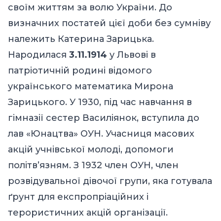
своїм життям за волю України. До
визначних постатей цієї доби без сумніву
належить Катерина Зарицька.
Народилася
3.11.1914
у Львові в
патріотичній родині відомого
українського математика Мирона
Зарицького. У 1930, під час навчання в
гімназії сестер Василіянок, вступила до
лав «Юнацтва» ОУН. Учасниця масових
акцій учнівської молоді, допомоги
політв’язням. З 1932 член ОУН, член
розвідувальної дівочої групи, яка готувала
ґрунт для експропріаційних і
терористичних акцій організації.