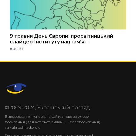
9 травня День Європи: просвітницький
слайдер Інституту нацпам’яті
#
ФОТО
©2009-2024, Український погляд.
Використання матеріалів сайту лише за умови
посилання (для інтернет-видань — гіперпосилання)
на «ukrpohliad.org».
Рекламні матеріали позначаються позначкою ad.