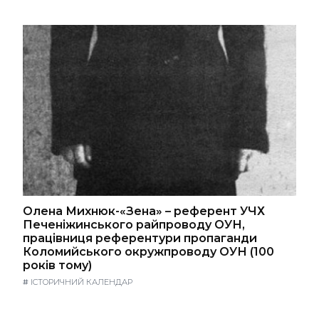
Олена Михнюк-«Зена» – референт УЧХ
Печеніжинського райпроводу ОУН,
працівниця референтури пропаганди
Коломийського окружпроводу ОУН (100
років тому)
#
ІСТОРИЧНИЙ КАЛЕНДАР