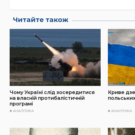
Читайте також
Чому Україні слід зосередитися
Криве дзе
на власній протибалістичній
польських
програмі
#
АНАЛІТИКА
#
АНАЛІТИКА