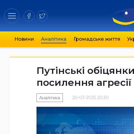
Новини
Аналітика
Громадське життя
Ук
Путінські обіцянк
посилення агресії
20-03-2025 20:30
Аналітика