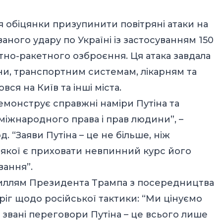
ля обіцянки призупинити повітряні атаки на
аного удару по Україні із застосуванням 150
ітно-ракетного озброєння. Ця атака завдала
ни, транспортним системам, лікарням та
ся на Київ та інші міста.
демонструє справжні наміри Путіна та
іжнародного права і прав людини”, –
 “Заяви Путіна – це не більше, ніж
 якої є приховати невпинний курс його
вання”.
силлям Президента Трампа з посередництва
ріг щодо російської тактики: “Ми цінуємо
к звані переговори Путіна – це всього лише