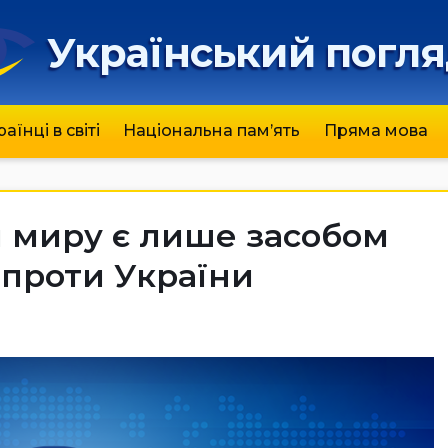
Український погл
раїнці в світі
Національна пам’ять
Пряма мова
и миру є лише засобом
 проти України