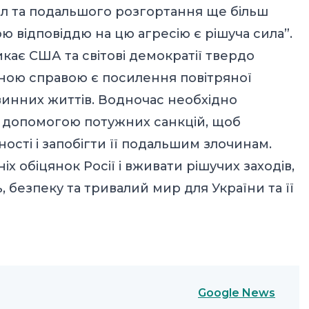
ил та подальшого розгортання ще більш
ою відповіддю на цю агресію є рішуча сила”.
икає США та світові демократії твердо
дною справою є посилення повітряної
винних життів. Водночас необхідно
а допомогою потужних санкцій, щоб
ості і запобігти її подальшим злочинам.
х обіцянок Росії і вживати рішучих заходів,
 безпеку та тривалий мир для України та її
Google News