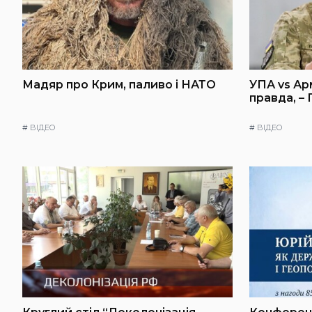
Мадяр про Крим, паливо і НАТО
УПА vs Ар
правда, –
#
ВІДЕО
#
ВІДЕО