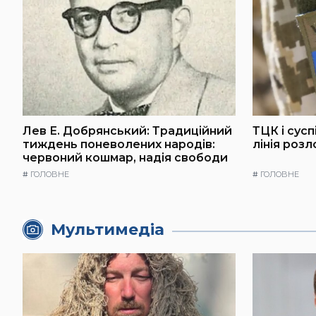
Лев Е. Добрянський: Традиційний
ТЦК і сус
тиждень поневолених народів:
лінія розл
червоний кошмар, надія свободи
#
ГОЛОВНЕ
#
ГОЛОВНЕ
Мультимедіа