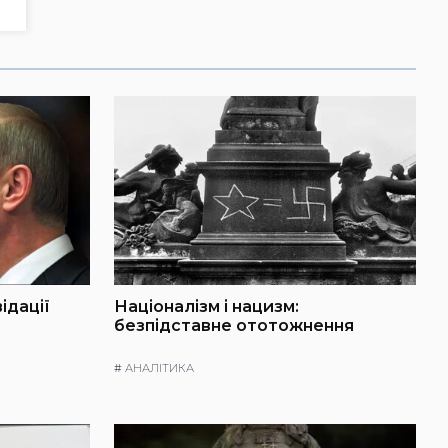
ідації
Націоналізм і нацизм:
безпідставне ототожнення
#
АНАЛІТИКА