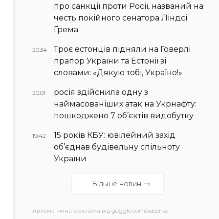
про санкції проти Росії, названий на
честь покійного сенатора Ліндсі
Ґрема
Троє естонців підняли на Говерлі
20:34
прапор України та Естонії зі
словами: «Дякую тобі, Україно!»
росія здійснила одну з
20:01
наймасованіших атак на Укрнафту:
пошкоджено 7 об’єктів видобутку
15 років КБУ: ювілейний захід
19:42
об’єднав будівельну спільноту
України
Більше новин
Автоматична реклама від goggle.com/adsense: