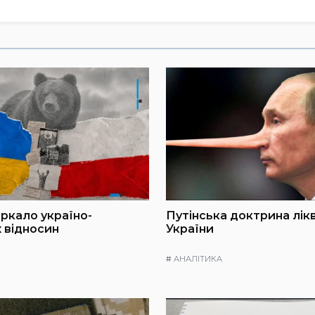
ркало україно-
Путінська доктрина лікв
 відносин
України
#
АНАЛІТИКА