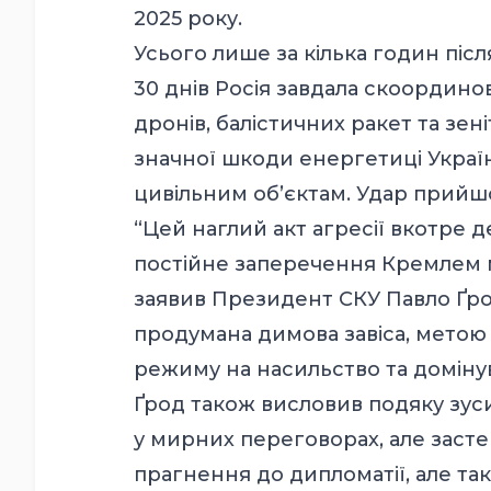
2025 року.
Усього лише за кілька годин піс
30 днів Росія завдала скоординов
дронів, балістичних ракет та зен
значної шкоди енергетиці Украї
цивільним об’єктам. Удар прийшов
“Цей наглий акт агресії вкотре 
постійне заперечення Кремлем м
заявив Президент СКУ Павло Ґрод.
продумана димова завіса, метою
режиму на насильство та доміну
Ґрод також висловив подяку зу
у мирних переговорах, але засте
прагнення до дипломатії, але та