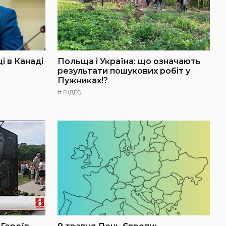
і в Канаді
Польща і Україна: що означають
результати пошукових робіт у
Пужниках!?
#
ВІДЕО