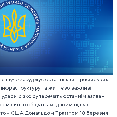
рішуче засуджує останні хвилі російських
ну інфраструктуру та життєво важливі
і удари різко суперечать останнім заявам
рема його обіцянкам, даним під час
нтом США Дональдом Трампом 18 березня