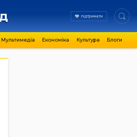
яд
підтримати
Мультимедіа
Економіка
Культура
Блоги