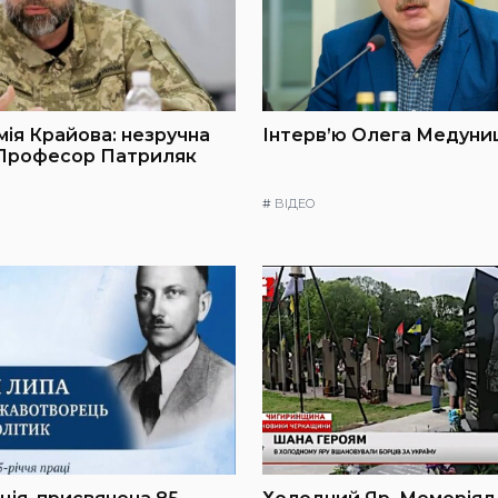
мія Крайова: незручна
Інтерв’ю Олега Медуниц
 Професор Патриляк
#
ВІДЕО