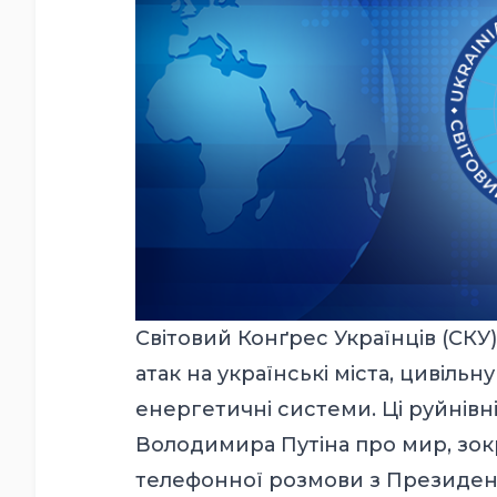
Світовий Конґрес Українців (СКУ)
атак на українські міста, цивіль
енергетичні системи. Ці руйнівн
Володимира Путіна про мир, зок
телефонної розмови з Президе