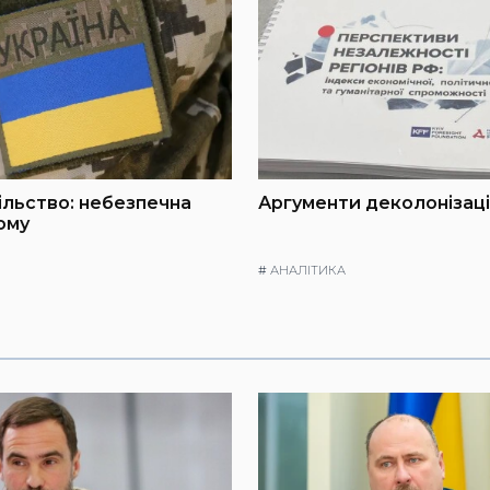
пільство: небезпечна
Аргументи деколонізації
ому
#
АНАЛІТИКА