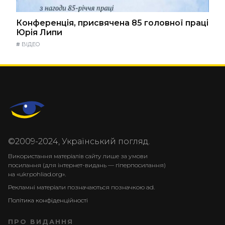
Конференція, присвячена 85 головної праці
Юрія Липи
#
ВІДЕО
©2009-2024, Український погляд.
Використання матеріалів сайту лише за умови
посилання (для інтернет-видань — гіперпосилання)
на «ukrpohliad.org».
Рекламні матеріали позначаються позначкою ad.
Політика конфіденційності
ПРО ВИДАННЯ