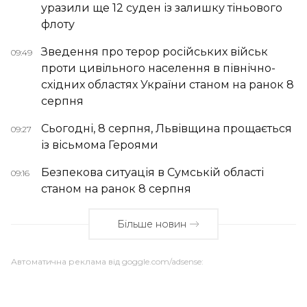
уразили ще 12 суден із залишку тіньового
флоту
Зведення про терор російських військ
09:49
проти цивільного населення в північно-
східних областях України станом на ранок 8
серпня
Сьогодні, 8 серпня, Львівщина прощається
09:27
із вісьмома Героями
Безпекова ситуація в Сумській області
09:16
станом на ранок 8 серпня
Більше новин
Автоматична реклама від goggle.com/adsense: