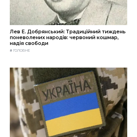
Лев Е. Добрянський: Традиційний тиждень
поневолених народів: червоний кошмар,
надія свободи
#
ГОЛОВНЕ