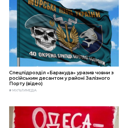
Спецпідрозділ «Баракуда» уразив човни з
російським десантом у районі Залізного
Порту (відео)
#
МУЛЬТИМЕДІА