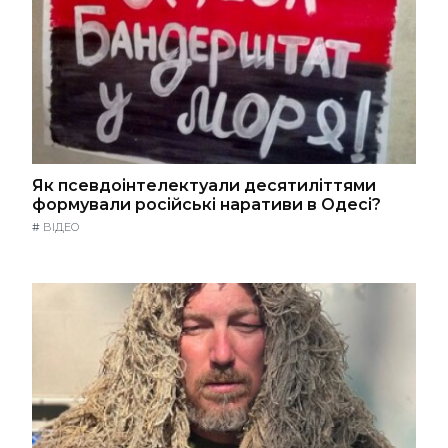
Як псевдоінтелектуали десятиліттями
формували російські наративи в Одесі?
#
ВІДЕО