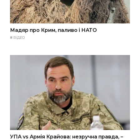
Мадяр про Крим, паливо і НАТО
#
ВІДЕО
УПА vs Армія Крайова: незручна правда, –