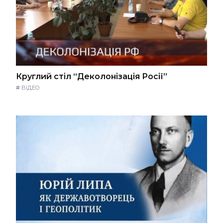
Круглий стіл “Деколонізація Росії”
#
ВІДЕО