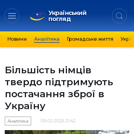
Український
погляд
Новини
Аналітика
Громадське життя
Украї
Більшість німців
твердо підтримують
постачання зброї в
Україну
05-02-2025 21:42
Аналітика