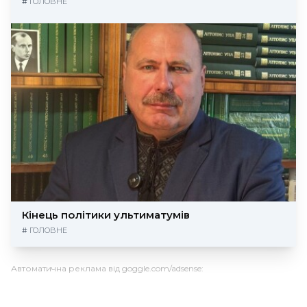
#
ГОЛОВНЕ
Кінець політики ультиматумів
#
ГОЛОВНЕ
Автоматична реклама від goggle.com/adsense: