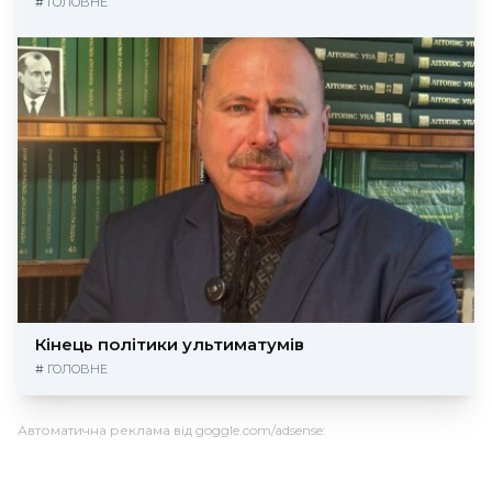
#
ГОЛОВНЕ
Кінець політики ультиматумів
#
ГОЛОВНЕ
Автоматична реклама від goggle.com/adsense: