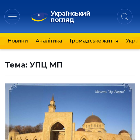
Український
погляд
Новини
Аналітика
Громадське життя
Украї
Тема:
УПЦ МП