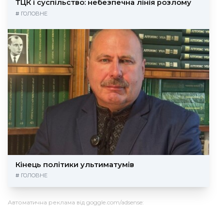
ТЦК і суспільство: небезпечна лінія розлому
#
ГОЛОВНЕ
Кінець політики ультиматумів
#
ГОЛОВНЕ
Автоматична реклама від goggle.com/adsense: