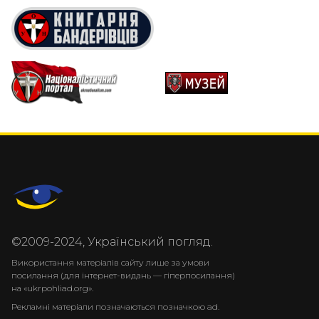
©2009-2024, Український погляд.
Використання матеріалів сайту лише за умови
посилання (для інтернет-видань — гіперпосилання)
на «ukrpohliad.org».
Рекламні матеріали позначаються позначкою ad.