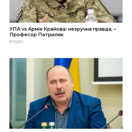
УПА vs Армія Крайова: незручна правда, –
Професор Патриляк
#
ВІДЕО