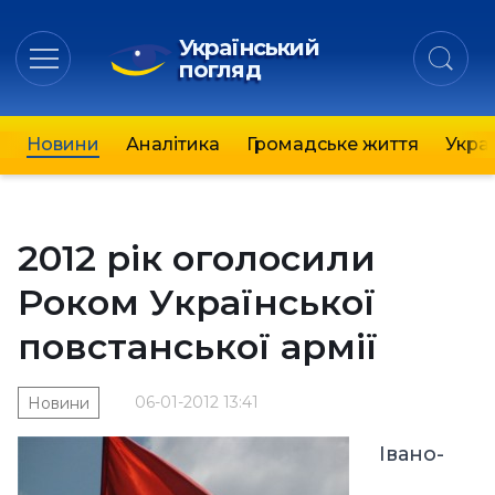
Український
погляд
Новини
Аналітика
Громадське життя
Украї
2012 рік оголосили
Роком Української
повстанської армії
06-01-2012 13:41
Новини
Івано-