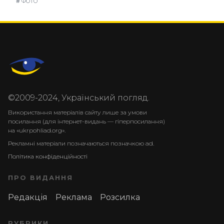
#
ФОТО
©2009-2024, Український погляд.
Використання матеріалів сайту лише за умови
посилання (для інтернет-видань — гіперпосилання)
на «ukrpohliad.org».
Рекламні матеріали позначаються позначкою ad.
Політика конфіденційності
ПРО ВИДАННЯ
Редакція
Реклама
Розсилка
РУБРИКИ