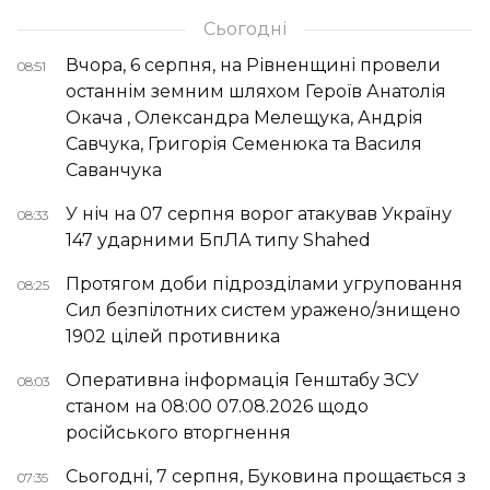
Сьогодні
Вчора, 6 серпня, на Рівненщині провели
08:51
останнім земним шляхом Героїв Анатолія
Окача , Олександра Мелещука, Андрія
Савчука, Григорія Семенюка та Василя
Саванчука
У ніч на 07 серпня ворог атакував Україну
08:33
147 ударними БпЛА типу Shahed
Протягом доби підрозділами угруповання
08:25
Сил безпілотних систем уражено/знищено
1902 цілей противника
Оперативна інформація Генштабу ЗСУ
08:03
станом на 08:00 07.08.2026 щодо
російського вторгнення
Сьогодні, 7 серпня, Буковина прощається з
07:35