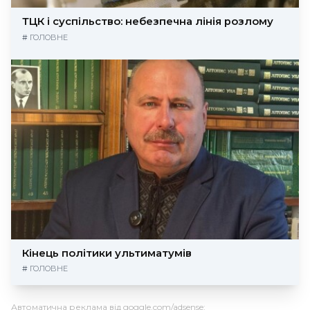
ТЦК і суспільство: небезпечна лінія розлому
#
ГОЛОВНЕ
Кінець політики ультиматумів
#
ГОЛОВНЕ
Автоматична реклама від goggle.com/adsense: