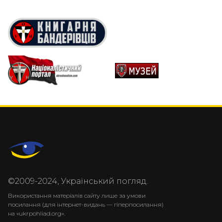
©2009-2024, Український погляд.
Використання матеріалів сайту лише за умови
посилання (для інтернет-видань — гіперпосилання)
на «ukrpohliad.org».